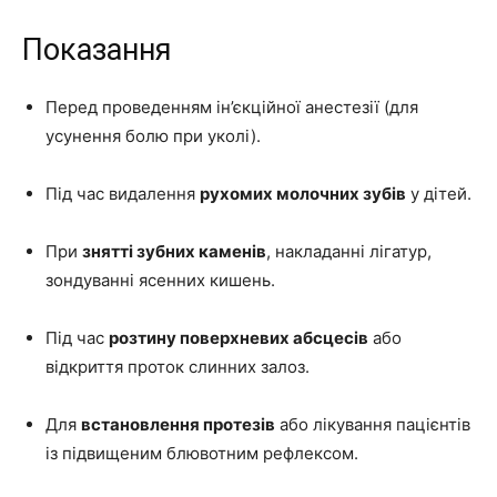
Показання
Перед проведенням ін’єкційної анестезії (для
усунення болю при уколі).
Під час видалення
рухомих молочних зубів
у дітей.
При
знятті зубних каменів
, накладанні лігатур,
зондуванні ясенних кишень.
Під час
розтину поверхневих абсцесів
або
відкриття проток слинних залоз.
Для
встановлення протезів
або лікування пацієнтів
із підвищеним блювотним рефлексом.