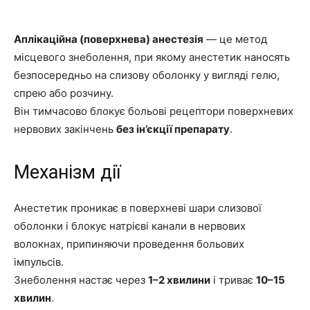
Аплікаційна (поверхнева) анестезія
— це метод
місцевого знеболення, при якому анестетик наносять
безпосередньо на слизову оболонку у вигляді гелю,
спрею або розчину.
Він тимчасово блокує больові рецептори поверхневих
нервових закінчень
без ін’єкції препарату
.
Механізм дії
Анестетик проникає в поверхневі шари слизової
оболонки і блокує натрієві канали в нервових
волокнах, припиняючи проведення больових
імпульсів.
Знеболення настає через
1–2 хвилини
і триває
10–15
хвилин
.