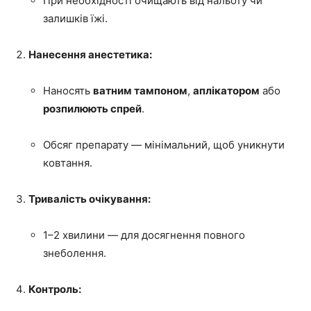
При необхідності очищають від нальоту чи
залишків їжі.
Нанесення анестетика:
Наносять
ватним тампоном
,
аплікатором
або
розпилюють спрей
.
Обсяг препарату — мінімальний, щоб уникнути
ковтання.
Тривалість очікування:
1–2 хвилини — для досягнення повного
знеболення.
Контроль: