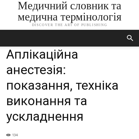
Медичний словник та
медична термінологія
DISCOVER THE ART OF PUBLISHING
Аплікаційна
анестезія:
показання, техніка
виконання та
ускладнення
134