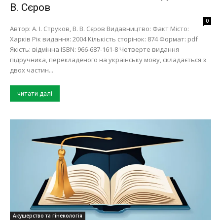
В. Сєров
0
Автор: А. І. Струков, В. В. Сєров Видавництво: Факт Місто:
Харків Рік видання: 2004 Кількість сторінок: 874 Формат: pdf
Якість: відмінна ISBN: 966-687-161-8 Четверте видання
підручника, перекладеного на українську мову, складається з
двох частин...
читати далі
Акушерство та гінекологія