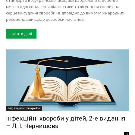
Стандарти Всеукраїнської асоціації кардіологів створені з
метою вдосконалення діагностики та лікування хворих на
серцево-судинні хвороби і відповідно до вимог Міжнародних
рекомендацій щодо розробки настанов...
читати далі
Інфекційні хвороби
Інфекційні хвороби у дітей, 2-е видання
– Л. І. Чернишова
0