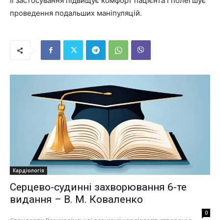
Її застосування підвищує комфорт пацієнта і полегшує
проведення подальших маніпуляцій.
Кардіологія
Серцево-судинні захворювання 6-те
видання – В. М. Коваленко
0