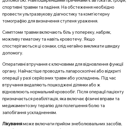
допомогою. Найпоширенішими причинами є автокатастрофи,
спортивні травми та падіння. На обстеження необхідно
провести ультразвукову діагностику та комп’ютерну
томографію для визначення ступеня ураження.
Симптоми травми включають біль у попереку, набряк,
можливу гематому та навіть кровотечу. Якщо
спостерігаються ці ознаки, слід негайно викликати швидку
допомогу.
Оперативні втручання є ключовими для відновлення функції
органу. Найчастіше проводять лапароскопічні або відкриті
операції у разі серйозних травм або ускладнень. Під час
втручання видаляють пошкоджені ділянки або ж
відновлюють нормальний кровообіг. Після операції пацієнту
призначається реабілітація, яка включає фізичні вправи та
медикаментозну терапію для полегшення болю та
запобігання ускладненням.
Лікування
може включати прийом знеболювальних засобів,