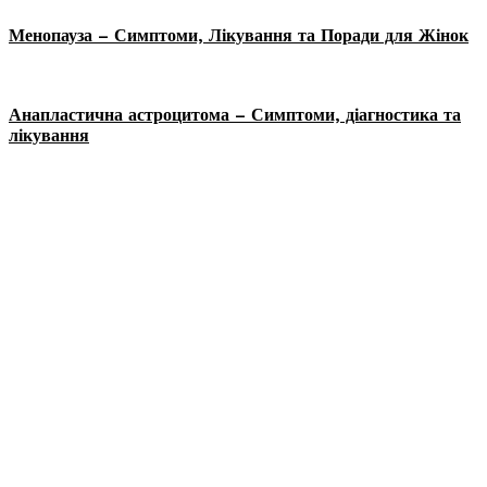
Менопауза – Симптоми, Лікування та Поради для Жінок
Анапластична астроцитома – Симптоми, діагностика та
лікування