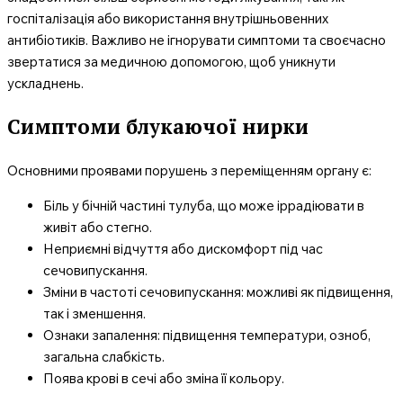
госпіталізація або використання внутрішньовенних
антибіотиків. Важливо не ігнорувати симптоми та своєчасно
звертатися за медичною допомогою, щоб уникнути
ускладнень.
Симптоми блукаючої нирки
Основними проявами порушень з переміщенням органу є:
Біль у бічній частині тулуба, що може іррадіювати в
живіт або стегно.
Неприємні відчуття або дискомфорт під час
сечовипускання.
Зміни в частоті сечовипускання: можливі як підвищення,
так і зменшення.
Ознаки запалення: підвищення температури, озноб,
загальна слабкість.
Поява крові в сечі або зміна її кольору.