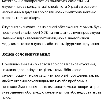
Категорично забороняється займатися самостійним
лікуванням без консультації спеціаліста. У разі загострення
неприємних відчуттів або появи нових симптомів, негайно
звертайтеся до лікаря.
Лікування визначається на основі обстеження. Можуть бути
призначені аналізи сечі, УЗД та інші діагностичні процедури.
Залежно від виявлених патологій, може знадобитися
медикаментозне лікування або навіть хірургічне втручання.
Зміна сечовипускання
При виникненні змін у частоті або обсязі сечовипускання,
важливо проаналізувати ці симптоми. Збільшене
сечовипускання може свідчити про різні порушення, такі як
діабет, інфекції сечовивідних шляхів або проблеми з
печінкою. Зменшення частоти, навпаки, може говорити про
зневоднення, обструкцію сечових шляхів або недостатність
нирок.