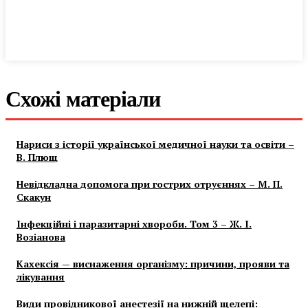
Схожі матеріали
Нариси з історії української медичної науки та освіти –
В. Плющ
Невідкладна допомога при гострих отруєннях – М. П.
Скакун
Інфекційні і паразитарні хвороби. Том 3 – Ж. І.
Возіанова
Кахексія — виснаження організму: причини, прояви та
лікування
Види провідникової анестезії на нижній щелепі: