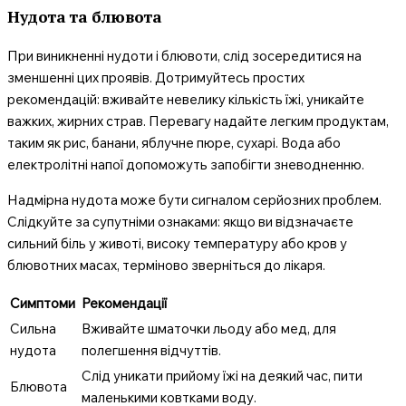
Нудота та блювота
При виникненні нудоти і блювоти, слід зосередитися на
зменшенні цих проявів. Дотримуйтесь простих
рекомендацій: вживайте невелику кількість їжі, уникайте
важких, жирних страв. Перевагу надайте легким продуктам,
таким як рис, банани, яблучне пюре, сухарі. Вода або
електролітні напої допоможуть запобігти зневодненню.
Надмірна нудота може бути сигналом серйозних проблем.
Слідкуйте за супутніми ознаками: якщо ви відзначаєте
сильний біль у животі, високу температуру або кров у
блювотних масах, терміново зверніться до лікаря.
Симптоми
Рекомендації
Сильна
Вживайте шматочки льоду або мед, для
нудота
полегшення відчуттів.
Слід уникати прийому їжі на деякий час, пити
Блювота
маленькими ковтками воду.