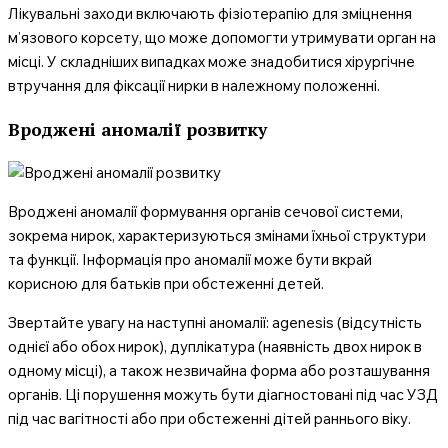
Лікувальні заходи включають фізіотерапію для зміцнення
м’язового корсету, що може допомогти утримувати орган на
місці. У складніших випадках може знадобитися хірургічне
втручання для фіксації нирки в належному положенні.
Вроджені аномалії розвитку
Вроджені аномалії формування органів сечової системи,
зокрема нирок, характеризуються змінами їхньої структури
та функції. Інформація про аномалії може бути вкрай
корисною для батьків при обстеженні детей.
Звертайте увагу на наступні аномалії: agenesis (відсутність
однієї або обох нирок), дуплікатура (наявність двох нирок в
одному місці), а також незвичайна форма або розташування
органів. Ці порушення можуть бути діагностовані під час УЗД
під час вагітності або при обстеженні дітей раннього віку.