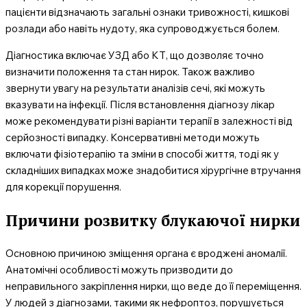
пацієнти відзначають загальні ознаки тривожності, кишкові
розлади або навіть нудоту, яка супроводжується болем.
Діагностика включає УЗД або КТ, що дозволяє точно
визначити положення та стан нирок. Також важливо
звернути увагу на результати аналізів сечі, які можуть
вказувати на інфекції. Після встановлення діагнозу лікар
може рекомендувати різні варіанти терапії в залежності від
серйозності випадку. Консервативні методи можуть
включати фізіотерапію та зміни в способі життя, тоді як у
складніших випадках може знадобитися хірургічне втручання
для корекції порушення.
Причини розвитку блукаючої нирки
Основною причиною зміщення органа є вроджені аномалії.
Анатомічні особливості можуть призводити до
неправильного закріплення нирки, що веде до її переміщення.
У людей з діагнозами, такими як нефроптоз, порушується