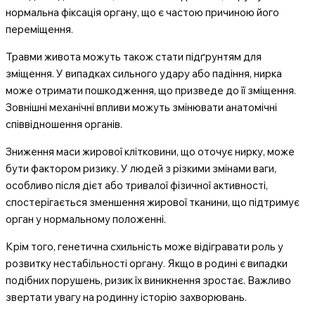
нормальна фіксація органу, що є частою причиною його
переміщення.
Травми живота можуть також стати підґрунтям для
зміщення. У випадках сильного удару або падіння, нирка
може отримати пошкодження, що призведе до її зміщення.
Зовнішні механічні впливи можуть змінювати анатомічні
співвідношення органів.
Зниження маси жирової клітковини, що оточує нирку, може
бути фактором ризику. У людей з різкими змінами ваги,
особливо після дієт або тривалої фізичної активності,
спостерігається зменшення жирової тканини, що підтримує
орган у нормальному положенні.
Крім того, генетична схильність може відігравати роль у
розвитку нестабільності органу. Якщо в родині є випадки
подібних порушень, ризик їх виникнення зростає. Важливо
звертати увагу на родинну історію захворювань.