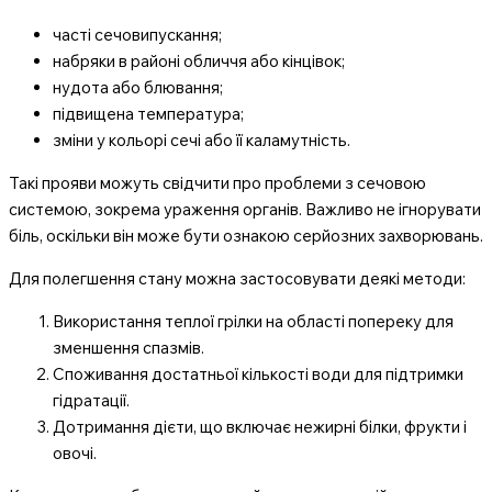
часті сечовипускання;
набряки в районі обличчя або кінцівок;
нудота або блювання;
підвищена температура;
зміни у кольорі сечі або її каламутність.
Такі прояви можуть свідчити про проблеми з сечовою
системою, зокрема ураження органів. Важливо не ігнорувати
біль, оскільки він може бути ознакою серйозних захворювань.
Для полегшення стану можна застосовувати деякі методи:
Використання теплої грілки на області попереку для
зменшення спазмів.
Споживання достатньої кількості води для підтримки
гідратації.
Дотримання дієти, що включає нежирні білки, фрукти і
овочі.