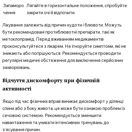
Запаморо
Лягайте в горизонтальне положення, спробуйте
чення
закрити очі й відпочити.
Лікування залежить від причин нудоти і блювоти. Можуть
бути рекомендовані протиблювотні препарати, такі як
метоклопрамід. Перед вживанням медикаментів
проконсультуйтеся з лікарем. Не ігноруйте симптоми, які не
зникають або погіршуються. Рекомендується проводити
регулярні медичні обстеження для виключення серйозних
захворювань.
Відчуття дискомфорту при фізичній
активності
Якщо під час фізичних вправ виникає дискомфорт у ділянці
спини або з боку живота, це може бути ознакою проблем із
сечовою системою. Рекомендується зменшити
навантаження та уникати інтенсивних тренувань до
з’ясування причин.