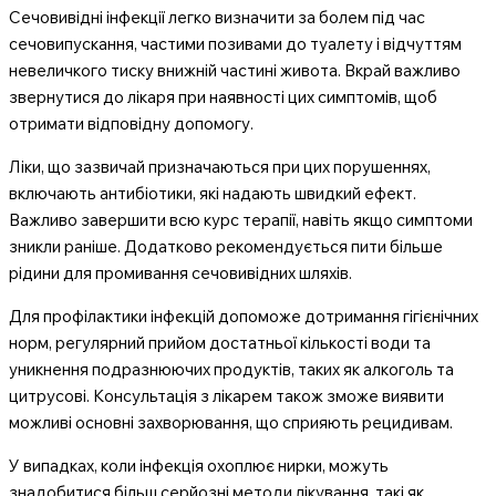
Сечовивідні інфекції легко визначити за болем під час
сечовипускання, частими позивами до туалету і відчуттям
невеличкого тиску внижній частині живота. Вкрай важливо
звернутися до лікаря при наявності цих симптомів, щоб
отримати відповідну допомогу.
Ліки, що зазвичай призначаються при цих порушеннях,
включають антибіотики, які надають швидкий ефект.
Важливо завершити всю курс терапії, навіть якщо симптоми
зникли раніше. Додатково рекомендується пити більше
рідини для промивання сечовивідних шляхів.
Для профілактики інфекцій допоможе дотримання гігієнічних
норм, регулярний прийом достатньої кількості води та
уникнення подразнюючих продуктів, таких як алкоголь та
цитрусові. Консультація з лікарем також зможе виявити
можливі основні захворювання, що сприяють рецидивам.
У випадках, коли інфекція охоплює нирки, можуть
знадобитися більш серйозні методи лікування, такі як