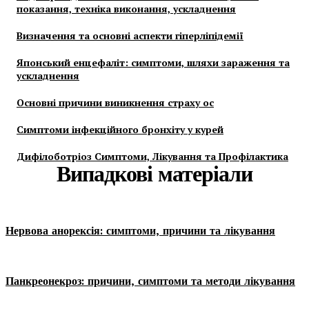
показання, техніка виконання, ускладнення
Визначення та основні аспекти гіперліпідемії
Японський енцефаліт: симптоми, шляхи зараження та
ускладнення
Основні причини виникнення страху ос
Симптоми інфекційного бронхіту у курей
Дифілоботріоз Симптоми, Лікування та Профілактика
Випадкові матеріали
Нервова анорексія: симптоми, причини та лікування
Панкреонекроз: причини, симптоми та методи лікування