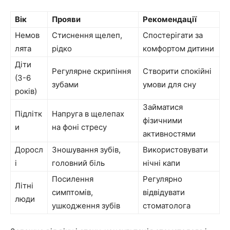
Вік
Прояви
Рекомендації
Немов
Стиснення щелеп,
Спостерігати за
лята
рідко
комфортом дитини
Діти
Регулярне скрипіння
Створити спокійні
(3-6
зубами
умови для сну
років)
Займатися
Підлітк
Напруга в щелепах
фізичними
и
на фоні стресу
активностями
Доросл
Зношування зубів,
Використовувати
і
головний біль
нічні капи
Посилення
Регулярно
Літні
симптомів,
відвідувати
люди
ушкодження зубів
стоматолога