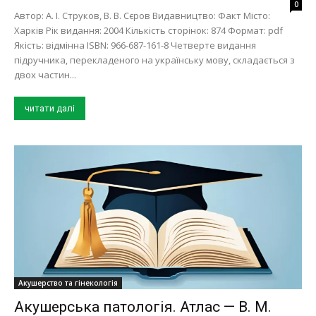
0
Автор: А. І. Струков, В. В. Сєров Видавництво: Факт Місто:
Харків Рік видання: 2004 Кількість сторінок: 874 Формат: pdf
Якість: відмінна ISBN: 966-687-161-8 Четверте видання
підручника, перекладеного на українську мову, складається з
двох частин...
читати далі
Акушерство та гінекологія
Акушерська патологія. Атлас — В. М.