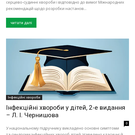
серцево-судинні хвороби і відповідно до вимог Міжнародних
рекомендацій щодо розробки настанов...
читати далі
Інфекційні хвороби
Інфекційні хвороби у дітей, 2-е видання
– Л. І. Чернишова
0
У національному підручнику викладено основні симптоми
та синдроми інфекційних хвороб дітей. Наведено класичні й