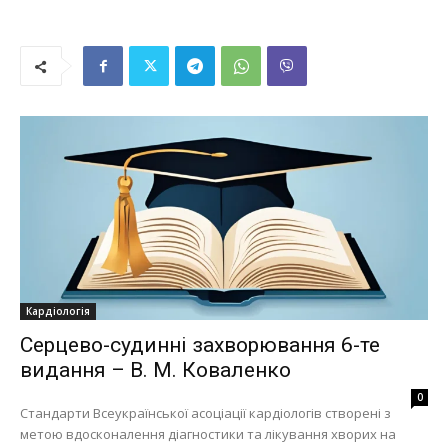
Кардіологія
Серцево-судинні захворювання 6-те
видання – В. М. Коваленко
0
Стандарти Всеукраїнської асоціації кардіологів створені з
метою вдосконалення діагностики та лікування хворих на