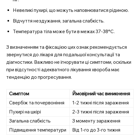
Невеликі пухирі, що можуть наповнюватися рідиною.
Відчуття нездужання, загальна слабкість.
Температура тіла може бути в межах 37-38°C.
З визначенням та фіксацією цих ознак рекомендується
звернутися до лікаря для подальшої консультації та
SUBSCRIBE NOW
діагностики. Важливо не ігнорувати ці симптоми, оскільки
при відсутності адекватного лікування хвороба має
тенденцію до прогресування.
Company
Симптом
Ймовірний час виникнення
Свербіж та почервоніння
1-2 тижні після зараження
Про нас
Пухирі на шкірі
2-3 тижні після зараження
Контакти
Загальна слабкість
З моменту зараження
Підписка
Підвищення температури
Від 1-го до 3-го тижня
Мій акаунт