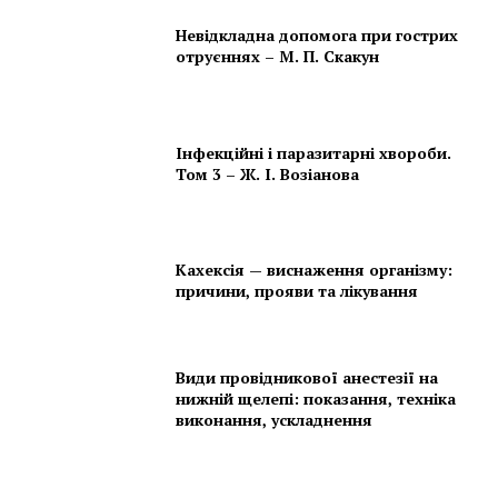
Невідкладна допомога при гострих
отруєннях – М. П. Скакун
Інфекційні і паразитарні хвороби.
Том 3 – Ж. І. Возіанова
Кахексія — виснаження організму:
причини, прояви та лікування
Види провідникової анестезії на
нижній щелепі: показання, техніка
виконання, ускладнення