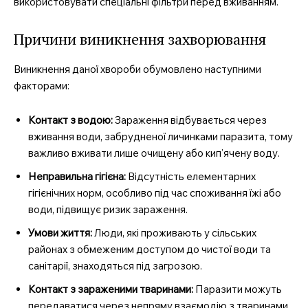
використовувати спеціальні фільтри перед вживанням.
Причини виникнення захворювання
Виникнення даної хвороби обумовлено наступними
факторами:
Контакт з водою:
Зараження відбувається через
вживання води, забрудненої личинками паразита, тому
важливо вживати лише очищену або кип’ячену воду.
Неправильна гігієна:
Відсутність елементарних
гігієнічних норм, особливо під час споживання їжі або
води, підвищує ризик зараження.
Умови життя:
Люди, які проживають у сільських
районах з обмеженим доступом до чистої води та
санітарії, знаходяться під загрозою.
Контакт з зараженими тваринами:
Паразити можуть
передаватися через непряму взаємодію з тваринами,