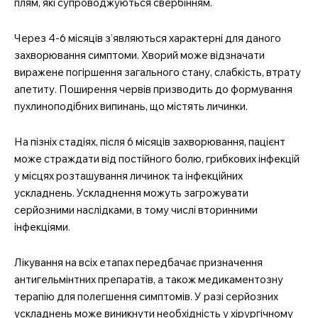
плям, які супроводжуються свербінням.
Через 4-6 місяців з’являються характерні для даного
захворювання симптоми. Хворий може відзначати
виражене погіршення загального стану, слабкість, втрату
апетиту. Поширення червів призводить до формування
пухлиноподібних випинань, що містять личинки.
На пізніх стадіях, після 6 місяців захворювання, пацієнт
може страждати від постійного болю, грибкових інфекцій
у місцях розташування личинок та інфекційних
ускладнень. Ускладнення можуть загрожувати
серйозними наслідками, в тому числі вторинними
інфекціями.
Лікування на всіх етапах передбачає призначення
антигельмінтних препаратів, а також медикаментозну
терапію для полегшення симптомів. У разі серйозних
ускладнень може виникнути необхідність у хірургічному