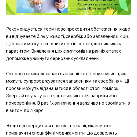
Рекомендується терміново проходити обстеження, якщо
ви відчуваєте біль у животі, свербіж або запалення шкіри.
Ці ознаки можуть свідчити про інфекцію, що викликана
паразитом. Виявлення цих симптомів на ранніх етапах
допоможе уникнути серйозних ускладнень.
Основні ознаки включають наявність шкірних висипів, які
можуть супроводжуватися запаленням та свербінням. Ці
прояви можуть відзначатися в області стоп і гомілок.
Звертайте увагу на те, що з’являються набряки або
почервоніння. В разі їх виникнення важливо не зволікати із
візитом до лікаря.
Якщо підтвердиться наявність інвазії, лікар може
призначити специфічні медикаменти, що дозволять