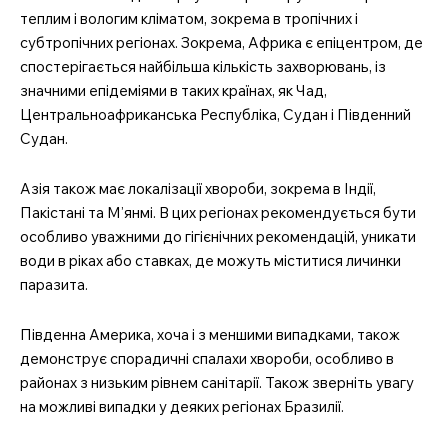
теплим і вологим кліматом, зокрема в тропічних і
субтропічних регіонах. Зокрема, Африка є епіцентром, де
спостерігається найбільша кількість захворювань, із
значними епідеміями в таких країнах, як Чад,
Центральноафриканська Республіка, Судан і Південний
Судан.
Азія також має локалізації хвороби, зокрема в Індії,
Пакістані та М’янмі. В цих регіонах рекомендується бути
особливо уважними до гігієнічних рекомендацій, уникати
води в ріках або ставках, де можуть міститися личинки
паразита.
Південна Америка, хоча і з меншими випадками, також
демонструє спорадичні спалахи хвороби, особливо в
районах з низьким рівнем санітарії. Також зверніть увагу
на можливі випадки у деяких регіонах Бразилії.