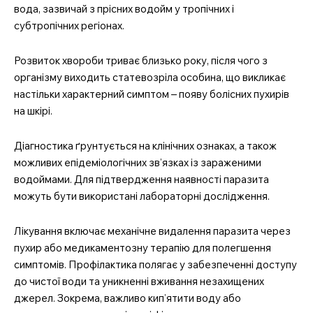
вода, зазвичай з прісних водойм у тропічних і
субтропічних регіонах.
Розвиток хвороби триває близько року, після чого з
організму виходить статевозріла особина, що викликає
настільки характерний симптом – появу болісних пухирів
на шкірі.
Діагностика ґрунтується на клінічних ознаках, а також
можливих епідеміологічних зв’язках із зараженими
водоймами. Для підтвердження наявності паразита
можуть бути використані лабораторні дослідження.
Лікування включає механічне видалення паразита через
пухир або медикаментозну терапію для полегшення
симптомів. Профілактика полягає у забезпеченні доступу
до чистої води та уникненні вживання незахищених
джерел. Зокрема, важливо кип’ятити воду або