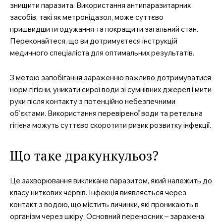
знищити паразита. Використання антипаразитарних
засобів, такі як метронідазол, може суттєво
пришвидшити одужання та покращити загальний стан.
Переконайтеся, що ви дотримуєтеся інструкцій
медичного спеціаліста для оптимальних результатів.
З метою запобігання зараженню важливо дотримуватися
норм гігієни, уникати сирої води зі сумнівних джерел і мити
руки після контакту з потенційно небезпечними
об’єктами. Використання перевіреної води та ретельна
гігієна можуть суттєво скоротити ризик розвитку інфекції.
Що таке дракункульоз?
Це захворювання викликане паразитом, який належить до
класу ниткових червів. Інфекція виявляється через
контакт з водою, що містить личинки, які проникають в
організм через шкіру. Основний переносник – заражена