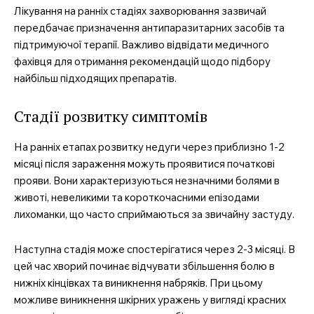
Лікування на ранніх стадіях захворювання зазвичай
Медичні книги
передбачає призначення антипаразитарних засобів та
підтримуючої терапії. Важливо відвідати медичного
фахівця для отримання рекомендацій щодо підбору
найбільш підходящих препаратів.
Стадії розвитку симптомів
На ранніх етапах розвитку недуги через приблизно 1-2
місяці після зараження можуть проявитися початкові
прояви. Вони характеризуються незначними болями в
животі, невеликими та короткочасними епізодами
лихоманки, що часто сприймаються за звичайну застуду.
Наступна стадія може спостерігатися через 2-3 місяці. В
цей час хворий починає відчувати збільшення болю в
нижніх кінцівках та виникнення набряків. При цьому
можливе виникнення шкірних уражень у вигляді красних