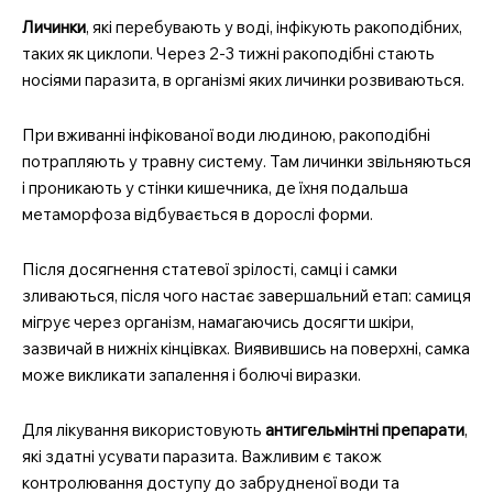
Личинки
, які перебувають у воді, інфікують ракоподібних,
таких як циклопи. Через 2-3 тижні ракоподібні стають
носіями паразита, в організмі яких личинки розвиваються.
При вживанні інфікованої води людиною, ракоподібні
потрапляють у травну систему. Там личинки звільняються
і проникають у стінки кишечника, де їхня подальша
метаморфоза відбувається в дорослі форми.
Після досягнення статевої зрілості, самці і самки
зливаються, після чого настає завершальний етап: самиця
мігрує через організм, намагаючись досягти шкіри,
зазвичай в нижніх кінцівках. Виявившись на поверхні, самка
може викликати запалення і болючі виразки.
Для лікування використовують
антигельмінтні препарати
,
які здатні усувати паразита. Важливим є також
контролювання доступу до забрудненої води та