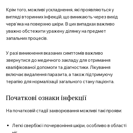
Крім того, можливі ускладнення, які проявляються у
вигляді вторинних інфекцій, що виникають через вихід
черв’яка на поверхню шкіри. В цих випадках важливо
уважно обстежити уражену ділянку на предмет
запальних процесів.
У разі виникнення вказаних симптомів важливо
звернутися до медичного закладу для отримання
кваліфікованої допомоги та діагностики. Лікування
включає видалення паразита, а також підтримуючу
терапію для нормалізації загального стану пацієнта.
MedTerms.com.ua
Початкові ознаки інфекції
професійний медичний
портал
На початковій стадії захворювання можливі такі прояви:
Легкі свербіжі і почервоніння шкіри, особливо в області
ніг.