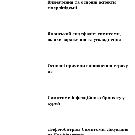
Визначення та основні аспекти
гіперліпідемії
Японський енцефаліт: симптоми,
шляхи зараження та ускладнення
Основні причини виникнення страху
ос
Симптоми інфекційного бронхіту у
курей
Дифілоботріоз Симптоми, Лікування
та Профілактика