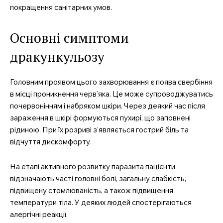
покращення санітарних умов.
Основні симптоми
дракункульозу
Головним проявом цього захворювання є поява свербіння
в місці проникнення черв’яка. Це може супроводжуватись
почервонінням і набряком шкіри. Через деякий час після
зараження в шкірі формуються пухирі, що заповнені
рідиною. При їх розриві з’являється гострий біль та
відчуття дискомфорту.
На етапі активного розвитку паразита пацієнти
відзначають часті головні болі, загальну слабкість,
підвищену стомлюваність, а також підвищення
температури тіла. У деяких людей спостерігаються
алергічні реакції.