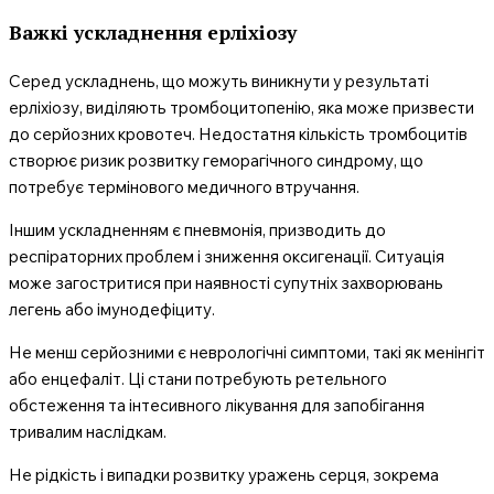
Важкі ускладнення ерліхіозу
Серед ускладнень, що можуть виникнути у результаті
ерліхіозу, виділяють тромбоцитопенію, яка може призвести
до серйозних кровотеч. Недостатня кількість тромбоцитів
створює ризик розвитку геморагічного синдрому, що
потребує термінового медичного втручання.
Іншим ускладненням є пневмонія, призводить до
респіраторних проблем і зниження оксигенації. Ситуація
може загостритися при наявності супутніх захворювань
легень або імунодефіциту.
Не менш серйозними є неврологічні симптоми, такі як менінгіт
або енцефаліт. Ці стани потребують ретельного
обстеження та інтесивного лікування для запобігання
тривалим наслідкам.
Не рідкість і випадки розвитку уражень серця, зокрема