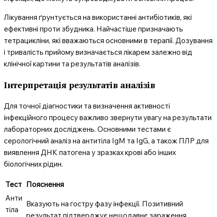
Лікування ґрунтується на використанні антибіотиків, які
ефективні проти збудника. Найчастіше призначають
тетрацикліни, які вважаються основними в терапії. Дозування
і тривалість прийому визначається лікарем залежно від
клінічної картини та результатів аналізів.
Інтерпретація результатів аналізів
Для точної діагностики та визначення активності
інфекційного процесу важливо звернути увагу на результати
лабораторних досліджень. Основними тестами є
серологічний аналіз на антитіла IgM та IgG, а також ПЛР для
виявлення ДНК патогена у зразках крові або інших
біологічних рідин.
Тест
Пояснення
Анти
Вказують на гостру фазу інфекції. Позитивний
тіла
результат підтверджує нещодавнє зараження.