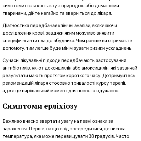
симптоми після контакту з природою або домашніми
тваринами, дійте негайно та зверніться до лікаря.
Діагностика передбачає клінічні аналізи, включаючи
дослідження крові, завдяки яким можливо виявити
специфічні антитіла до збудника. Чим раніше ви отримаєте
допомогу, тим легше буде мінімізувати ризики ускладнень.
Сучасні лікувальні підходи передбачають застосування
антибіотиків, як-от доксициклін або амоксицилін, які зазвичай
результати мають протягом короткого часу. Дотримуйтесь
рекомендацій лікаря стосовно тривалості курсу терапії,
адже це вирішальний момент для повного одужання.
Симптоми ерліхіозу
Важливо вчасно звертати увагу на певні ознаки за
зараження. Перше, на що слід зосередитися, це висока
температура, яка може перевищувати 38 градусів. Часто