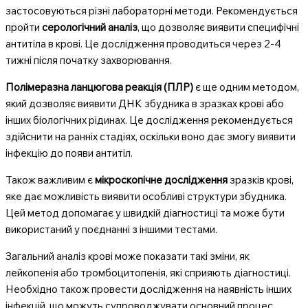
застосовуються різні лабораторні методи. Рекомендується
пройти
серологічний аналіз
, що дозволяє виявити специфічні
антитіла в крові. Це дослідження проводиться через 2-4
тижні після початку захворювання.
Полімеразна ланцюгова реакція (ПЛР)
є ще одним методом,
який дозволяє виявити ДНК збудника в зразках крові або
інших біологічних рідинах. Це дослідження рекомендується
здійснити на ранніх стадіях, оскільки воно дає змогу виявити
інфекцію до появи антитіл.
Також важливим є
мікроскопічне дослідження
зразків крові,
яке дає можливість виявити особливі структури збудника.
Цей метод допомагає у швидкій діагностиці та може бути
використаний у поєднанні з іншими тестами.
Загальний аналіз крові може показати такі зміни, як
лейкопенія або тромбоцитопенія, які сприяють діагностиці.
Необхідно також провести дослідження на наявність інших
інфекцій, що можуть супроводжувати основний процес.