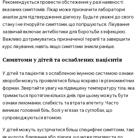
Рекомендується провести обстеження у разі наявності
вказаних симптомів. Лікар може призначити лабораторні
аналізи для підтвердження діагнозу. Будьте уважні до свого
стану і не ігноруйте симптоми, що погіршуються. Лікування
зазвичай включає антибіотики для боротьби з інфекцією.
Важливо дотримуватись призначеної терапії та завершити
курс лікування, навіть якщо симптоми зникли раніше.
Симптоми у дітей та ослаблених пацієнтів
У дітей та пацієнтів з ослабленою імунною системою ознаки
хвороби можуть проявлятися більш яскраво і в різноманітних
формах. Звертайте увагу на підвищену температуру тіла, яка
тримається протягом кількох днів, при цьому можуть бути
ознаки лихоманки, слабкість та втрата апетиту. Часто
виникає головний біль, болі у м’язах та суглобах, що
супроводжуються втомою.
У дітей можуть зустрічатися більш специфічні симптоми, такі
як нудота, блювання або діарея, що може призвести до