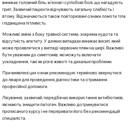
виникає головний біль, м’язові і суглобові болі, що нагадують
грип. Зазвичай пацієнти відчувають загальну слабкість і
втому. Відзначаються також повторювані ознаки ломоти тіла
і підвищена пітливість.
Можливі зміни з боку травної системи, зокрема нудота та
відсутність апетиту. У деяких випадках виникає висип, який
може проявлятися у вигляді червоних плям на шкірі. Важливо
бути уважним до симптомів, які можуть включати
ускладнення, такі як різі в животі та дихальні проблеми.
При виявлені цих ознак рекомендую терміново звернутися
до лікаря для проведення діагностики та отримання
професійної допомоги.
Лікування, зазвичай, передбачає використання антибіотиків,
які мають знищити патоген. Важливо дотримуватися
прописаного курсу і не переривати його без рекомендацій
спеціаліста.