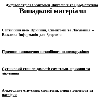
Дифілоботріоз Симптоми, Лікування та Профілактика
Випадкові матеріали
Септичний шок Причини, Симптоми та Лікування –
Важлива Інформація для Здоров’я
Причини виникнення позиційного головокружіння
Сутінковий стан свідомості: симптоми, причини та
лікування
Алкогольне отруєння: симптоми, перша допомога та
наслідки