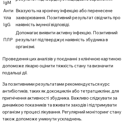
IgM
Анти
Вказують на хронічну інфекцію або перенесене
тіла
захворювання. Позитивний результат свідчить про
IgG
наявність імунної відповіді.
Допомагає виявити активну інфекцію. Позитивний
ПЛР
результат підтверджує наявність збудника в
організмі.
Проведення цих аналізів у поєднанні з клінічною картиною
допоможе лікарю оцінити тяжкість стану та визначити
подальші дії.
За позитивними результатами рекомендується курс
антибіотиків, таких як доксициклін або тетратцикліни, для
пригнічення активності збудника. Важливо слідкувати за
динамікою показників та вживати заходів і підтримувати
організм у процесі лікування. Регулярний моніторинг стану
також допоможе уникнути ускладнень.