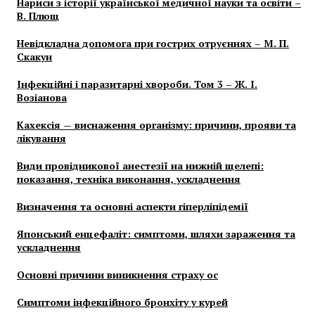
Нариси з історії української медичної науки та освіти –
В. Плющ
Невідкладна допомога при гострих отруєннях – М. П.
Скакун
Інфекційні і паразитарні хвороби. Том 3 – Ж. І.
Возіанова
Кахексія — виснаження організму: причини, прояви та
лікування
Види провідникової анестезії на нижній щелепі:
показання, техніка виконання, ускладнення
Визначення та основні аспекти гіперліпідемії
Японський енцефаліт: симптоми, шляхи зараження та
ускладнення
Основні причини виникнення страху ос
Симптоми інфекційного бронхіту у курей