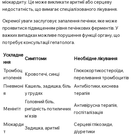
міокардиту. Це може викликати аритмії або серцеву
недостатність, що вимагає спеціалізованого лікування.
Окремої уваги заслуговує запалення печінки, яке може
проявитися підвищенням рівня печінкових ферментів. У
важких випадках можливе порушення функції органу, що
потребує консультації гепатолога.
Ускладне
Симптоми
Необхідне лікування
ння
Тромбоц
Глюкокортикостероїди,
Кровотечі, синці
итопенія
переливання тромбоцитів
Пневмоні
Кашель, задишка, біль
Антибіотики, киснева
я
у грудях
терапія
Головний біль,
Антивірусна терапія,
Менінгіт
ригідність потиличних
госпіталізація
м’язів
Міокарди
Серцеві глікозиди,
Задишка, аритмії
т
діуретики