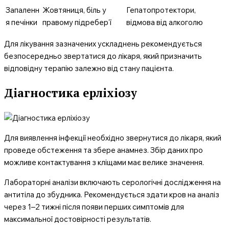
Запаленн
Жовтяниця, біль у
Гепатопротектори,
я печінки
правому підребер’ї
відмова від алкоголю
Для лікування зазначених ускладнень рекомендується
безпосередньо звертатися до лікаря, який призначить
відповідну терапію залежно від стану пацієнта.
Діагностика ерліхіозу
Для виявлення інфекції необхідно звернутися до лікаря, який
проведе обстеження та збере анамнез. Збір даних про
можливе контактування з кліщами має велике значення.
Лабораторні аналізи включають серологічні дослідження на
антитіла до збудника. Рекомендується здати кров на аналіз
через 1–2 тижні після появи перших симптомів для
максимальної достовірності результатів.