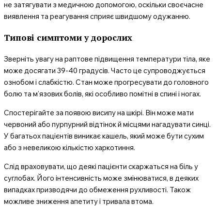
не затягувати з медичною допомогою, оскільки своєчасне
виявлення та реагування сприяє швидшому одужанню.
Типові симптоми у дорослих
Зверніть увагу на раптове підвищення температури тіла, яке
може досягати 39-40 градусів. Часто це супроводжується
ознобом і слабкістю. Стан може прогресувати до головного
болю та м’язових болів, які особливо помітні в спині і ногах.
Спостерігайте за появою висипу на шкірі. Він може мати
червоний або пурпурний відтінок й місцями нагадувати синці.
У багатьох пацієнтів виникає кашель, який може бути сухим
або з невеликою кількістю харкотиння.
Слід враховувати, що деякі пацієнти скаржаться на біль у
суглобах. Його інтенсивність може змінюватися, в деяких
випадках призводячи до обмеження рухливості. Також
можливе зниження апетиту і тривала втома.