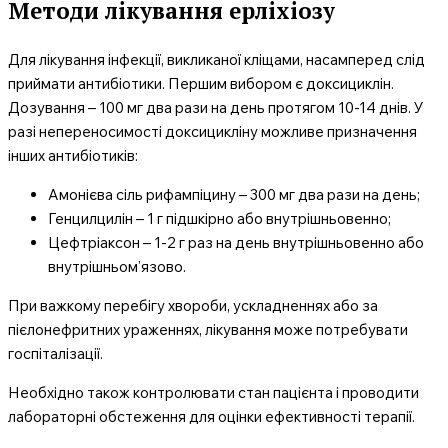
Методи лікування ерліхіозу
Для лікування інфекції, викликаної кліщами, насамперед слід
приймати антибіотики. Першим вибором є доксициклін.
Дозування – 100 мг два рази на день протягом 10-14 днів. У
разі непереносимості доксицикліну можливе призначення
інших антибіотиків:
Амонієва сіль рифампіцину – 300 мг два рази на день;
Генцилцилін – 1 г підшкірно або внутрішньовенно;
Цефтріаксон – 1-2 г раз на день внутрішньовенно або
внутрішньом’язово.
При важкому перебігу хвороби, ускладненнях або за
пієлонефритних ураженнях, лікування може потребувати
госпіталізації.
Необхідно також контролювати стан пацієнта і проводити
лабораторні обстеження для оцінки ефективності терапії.