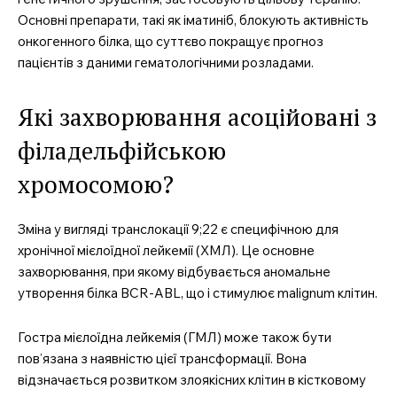
Основні препарати, такі як іматиніб, блокують активність
онкогенного білка, що суттєво покращує прогноз
пацієнтів з даними гематологічними розладами.
Які захворювання асоційовані з
філадельфійською
хромосомою?
Зміна у вигляді транслокації 9;22 є специфічною для
хронічної мієлоїдної лейкемії (ХМЛ). Це основне
захворювання, при якому відбувається аномальне
утворення білка BCR-ABL, що і стимулює malignum клітин.
Гостра мієлоїдна лейкемія (ГМЛ) може також бути
пов’язана з наявністю цієї трансформації. Вона
відзначається розвитком злоякісних клітин в кістковому