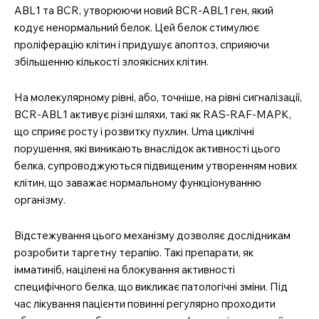
ABL1 та BCR, утворюючи новий BCR-ABL1 ген, який
кодує ненормальний белок. Цей белок стимулює
проліферацію клітин і придушує апоптоз, сприяючи
збільшенню кількості злоякісних клітин.
На молекулярному рівні, або, точніше, на рівні сигналізації,
BCR-ABL1 активує різні шляхи, такі як RAS-RAF-MAPK,
що сприяє росту і розвитку пухлин. Uma циклічні
порушення, які виникають внаслідок активності цього
белка, супроводжуються підвищеним утворенням нових
клітин, що заважає нормальному функціонуванню
організму.
Відстежування цього механізму дозволяє дослідникам
розробити таргетну терапію. Такі препарати, як
імматиніб, націлені на блокування активності
специфічного белка, що викликає патологічні зміни. Під
час лікування пацієнти повинні регулярно проходити