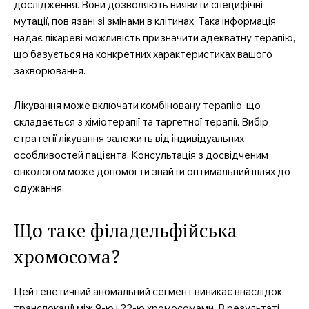
дослідження. Вони дозволяють виявити специфічні
мутації, пов’язані зі змінами в клітинах. Така інформація
надає лікареві можливість призначити адекватну терапію,
що базується на конкретних характеристиках вашого
захворювання.
Лікування може включати комбіновану терапію, що
складається з хіміотерапії та таргетної терапії. Вибір
стратегії лікування залежить від індивідуальних
особливостей пацієнта. Консультація з досвідченим
онкологом може допомогти знайти оптимальний шлях до
одужання.
Що таке філадельфійська
хромосома?
Цей генетичний аномальний сегмент виникає внаслідок
транслокації між 9-ю і 22-ю хромосомами. В результаті