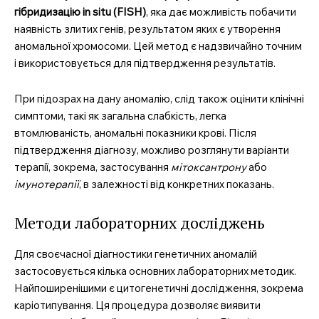
гібридизацію in situ (FISH)
, яка дає можливість побачити
наявність злитих генів, результатом яких є утворення
аномальної хромосоми. Цей метод є надзвичайно точним
і використовується для підтвердження результатів.
При підозрах на дану аномалію, слід також оцінити клінічні
симптоми, такі як загальна слабкість, легка
втомлюваність, аномальні показники крові. Після
підтвердження діагнозу, можливо розглянути варіанти
терапії, зокрема, застосування
мітоксантрону
або
імунотерапії
, в залежності від конкретних показань.
Методи лабораторних досліджень
Для своєчасної діагностики генетичних аномалій
застосовується кілька основних лабораторних методик.
Найпоширенішими є цитогенетичні дослідження, зокрема
каріотипування. Ця процедура дозволяє виявити