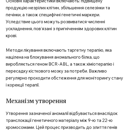
Основні характеристики включають: підвищену
продукцію незрілих клітин, збільшення селезінки та
печінки, а також специфічні генетичні маркери.
Уследствие цього можуть розвиватися численні
ускладнення, пов’язані з пригніченням здорових клітин
крові.
Методи лікування включають таргетну терапію, яка
націлена на блокування аномального білка, що
виробляється геном BCR-ABL, а також хіміотерапію і
пересадку кісткового мозку за потреби. Важливо
регулярно проходити обстеження для моніторингу стану
і корекції терапії.
Механізм утворення
Утворення зазначеної аномалії відбувається внаслідок
транслокації генетичного матеріалу між 9-ю та 22-ю
хромосомами. Цей процес призводить до злиття генів