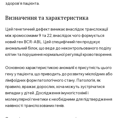
здоров’я пацієнта.
Визначення та характеристика
Цей генетичний дефект виникає внаслідок транслокації
між хромосомами 9 та 22, внаслідок чого формується
новий ген BCR-ABL. Цей специфічний ген продукує
аномальний білок, що веде до неконтрольованого поділу
клітин та порушення нормальної регуляції кровотворення.
Основною характеристикою аномалії є присутність цього
гену у пацієнта, що приводить до розвитку мієлоїдних або
лімфоїдних форм патологічного стану. Патологія, як
правило, вражає дорослих, хоча можуть зустрічатися
випадки у дітей. Дослідження імуногістохімії і
молекулярної генетики є необхідними для підтвердження
наявності транспозованих генів.