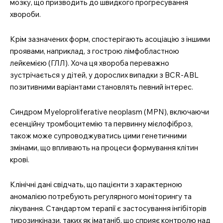
мозку, що призводить до швидкого прогресування
хвороби.
Крім зазначених форм, спостерігають асоціацію з іншими
проявами, наприклад, з гострою лімфобластною
лейкемією (ГЛЛ). Хоча ця хвороба переважно
зустрічається у дітей, у дорослих випадки з BCR-ABL
позитивними варіантами становлять певний інтерес.
Синдром Myeloproliferative neoplasm (MPN), включаючи
есенційну тромбоцитемію та первинну мієлофіброз,
також може супроводжуватись цими генетичними
змінами, що впливають на процеси формування клітин
крові.
Клінічні дані свідчать, що пацієнти з характерною
аномалією потребують регулярного моніторингу та
лікування. Стандартом терапії є застосування інгібіторів
тирозинкінази, таких як іматаніб, що сприяє контролю над