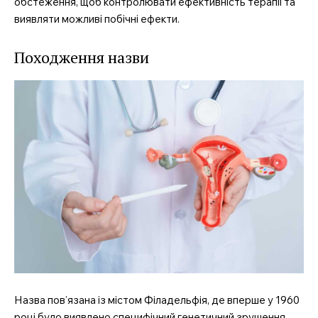
обстеження, щоб контролювати ефективність терапії та
виявляти можливі побічні ефекти.
Походження назви
Назва пов’язана із містом Філадельфія, де вперше у 1960
році було виявлено специфічний генетичний зрушення.