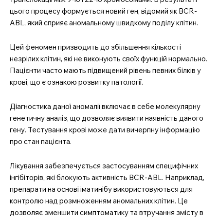
цього процесу формується новий ген, відомий як BCR-
ABL, який сприяє аномальному швидкому поділу клітин.
Цей феномен призводить до збільшення кількості
незрілих клітин, які не виконують своїх функцій нормально.
Пацієнти часто мають підвищений рівень певних білків у
крові, що є ознакою розвитку патології.
Діагностика даної аномалії включає в себе молекулярну
генетичну аналіз, що дозволяє виявити наявність даного
гену. Тестування крові може дати вичерпну інформацію
про стан пацієнта.
Лікування забезпечується застосуванням специфічних
інгібіторів, які блокують активність BCR-ABL. Наприклад,
препарати на основі іматинібу використовуються для
контролю над розмноженням аномальних клітин. Це
дозволяє зменшити симптоматику та втручання змісту в