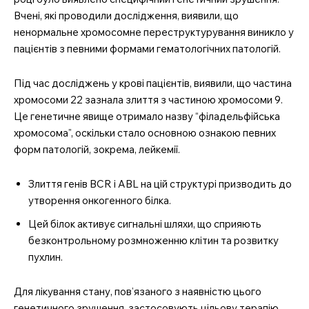
Вчені, які проводили дослідження, виявили, що
ненормальне хромосомне переструктурування виникло у
пацієнтів з певними формами гематологічних патологій.
Під час досліджень у крові пацієнтів, виявили, що частина
хромосоми 22 зазнала злиття з частиною хромосоми 9.
Це генетичне явище отримало назву “філадельфійська
хромосома”, оскільки стало основною ознакою певних
форм патологій, зокрема, лейкемії.
Злиття генів BCR і ABL на цій структурі призводить до
утворення онкогенного білка.
Цей білок активує сигнальні шляхи, що сприяють
безконтрольному розмноженню клітин та розвитку
пухлин.
Для лікування стану, пов’язаного з наявністю цього
генетичного зрушення, застосовують цільову терапію.