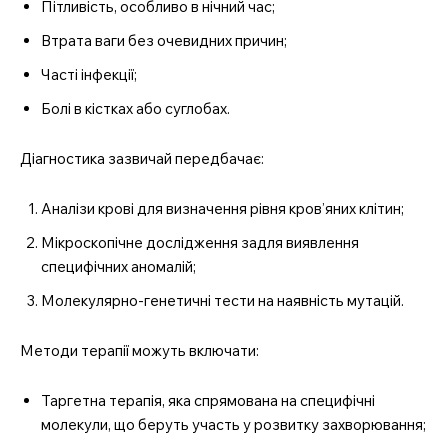
Пітливість, особливо в нічний час;
Втрата ваги без очевидних причин;
Часті інфекції;
Болі в кістках або суглобах.
Діагностика зазвичай передбачає:
Аналізи крові для визначення рівня кров’яних клітин;
Мікроскопічне дослідження задля виявлення
специфічних аномалій;
Молекулярно-генетичні тести на наявність мутацій.
MedTerms.com.ua
професійний медичний
Методи терапії можуть включати:
портал
Таргетна терапія, яка спрямована на специфічні
молекули, що беруть участь у розвитку захворювання;