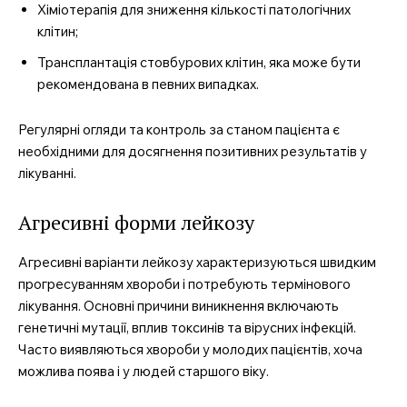
Хіміотерапія для зниження кількості патологічних
клітин;
Трансплантація стовбурових клітин, яка може бути
рекомендована в певних випадках.
Регулярні огляди та контроль за станом пацієнта є
необхідними для досягнення позитивних результатів у
SUBSCRIBE NOW
лікуванні.
Агресивні форми лейкозу
Company
Агресивні варіанти лейкозу характеризуються швидким
прогресуванням хвороби і потребують термінового
лікування. Основні причини виникнення включають
Про нас
генетичні мутації, вплив токсинів та вірусних інфекцій.
Контакти
Часто виявляються хвороби у молодих пацієнтів, хоча
Підписка
можлива поява і у людей старшого віку.
Мій акаунт