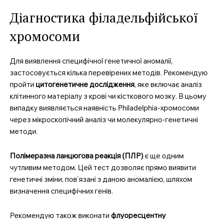
Діагностика філадельфійської
хромосоми
Для виявлення специфічної генетичної аномалії,
застосовується кілька перевірених методів. Рекомендую
пройти
цитогенетичне дослідження
, яке включає аналіз
клітинного матеріалу з крові чи кісткового мозку. В цьому
випадку виявляється наявність Philadelphia-хромосоми
через мікроскопічний аналіз чи молекулярно-генетичні
методи.
Полімеразна ланцюгова реакція (ПЛР)
є ще одним
чутливим методом. Цей тест дозволяє прямо виявити
генетичні зміни, пов’язані з даною аномалією, шляхом
визначення специфічних генів.
Рекомендую також виконати
флуоресцентну