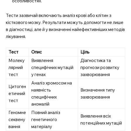
особливостях.
Тести зазвичай включають аналіз крові або клітин з
кісткового мозку. Результати можуть допомогти не лише
в діагностиці, але й у визначенні найефективніших методів
лікування.
Тест
Опис
Ціль
Молеку
Виявлення
Діагностика та
лярний
специфічних мутацій
прогнози розвитку
тест
у генах
захворювання
Аналіз хромосом на
Цитоген
наявність
Визначення типу
етичний
специфічних
захворювання
тест
аномалій
Геномне
Повний аналіз
Виявлення всіх
секвену
генетичного
потенційних мутацій
вання
матеріалу