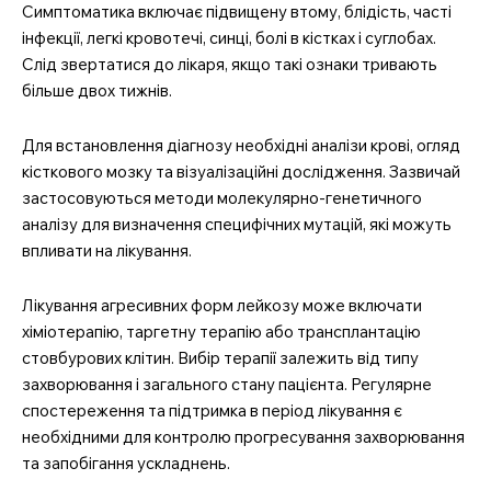
Симптоматика включає підвищену втому, блідість, часті
Медичні книги
інфекції, легкі кровотечі, синці, болі в кістках і суглобах.
Слід звертатися до лікаря, якщо такі ознаки тривають
більше двох тижнів.
Для встановлення діагнозу необхідні аналізи крові, огляд
кісткового мозку та візуалізаційні дослідження. Зазвичай
застосовуються методи молекулярно-генетичного
аналізу для визначення специфічних мутацій, які можуть
впливати на лікування.
Лікування агресивних форм лейкозу може включати
хіміотерапію, таргетну терапію або трансплантацію
стовбурових клітин. Вибір терапії залежить від типу
захворювання і загального стану пацієнта. Регулярне
спостереження та підтримка в період лікування є
необхідними для контролю прогресування захворювання
та запобігання ускладнень.