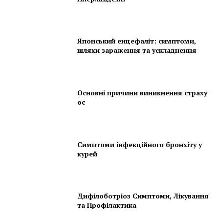
Японський енцефаліт: симптоми,
шляхи зараження та ускладнення
Основні причини виникнення страху
ос
Симптоми інфекційного бронхіту у
курей
Дифілоботріоз Симптоми, Лікування
та Профілактика