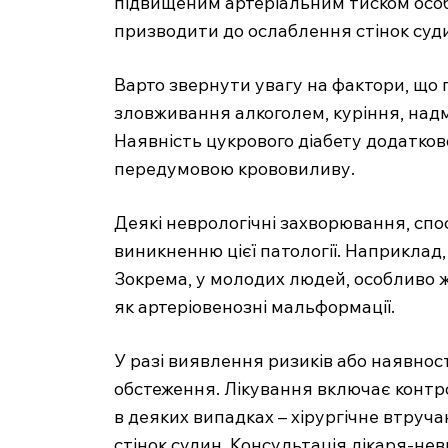
підвищеним артеріальним тиском особ
призводити до ослаблення стінок суд
Варто звернути увагу на фактори, що 
зловживання алкоголем, куріння, надм
Наявність цукрового діабету додатков
передумовою крововиливу.
Деякі неврологічні захворювання, спо
виникненню цієї патології. Наприклад
Зокрема, у молодих людей, особливо ж
як артеріовенозні мальформації.
У разі виявлення ризиків або наявнос
обстеження. Лікування включає контро
в деяких випадках – хірургічне втру
стінок судин. Консультація лікаря-не