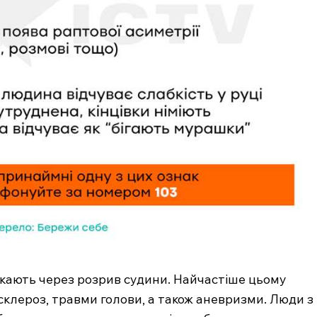
Підписка
Мій акаунт
Медичні книги
E NOW
кають через розрив судини. Найчастіше цьому
склероз, травми голови, а також аневризми. Люди з