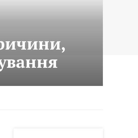
причини,
кування