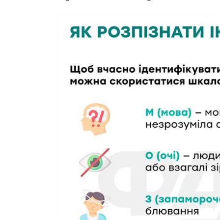
MedTerms
професійний
порт