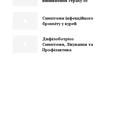
виникнення страху ос
Симптоми інфекційного
бронхіту у курей
Дифілоботріоз
Симптоми, Лікування та
Профілактика