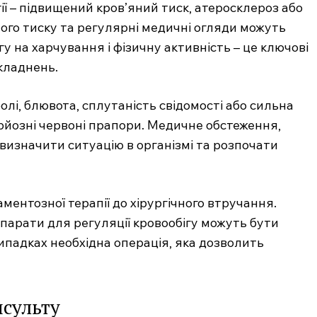
ії – підвищений кров’яний тиск, атеросклероз або
ного тиску та регулярні медичні огляди можуть
у на харчування і фізичну активність – це ключові
кладнень.
олі, блювота, сплутаність свідомості або сильна
ерйозні червоні прапори. Медичне обстеження,
визначити ситуацію в організмі та розпочати
аментозної терапії до хірургічного втручання.
епарати для регуляції кровообігу можуть бути
ипадках необхідна операція, яка дозволить
нсульту