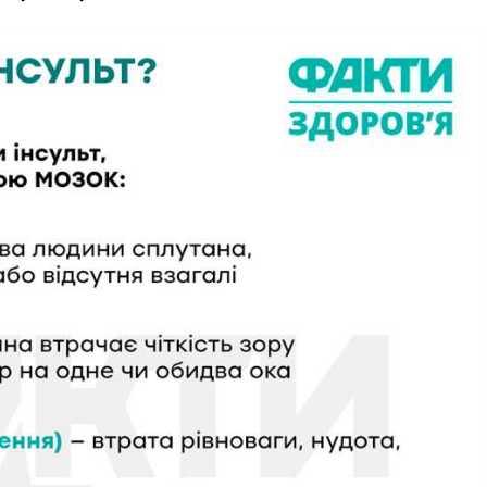
.com.ua
 медичний
ал
Company
Про нас
Контакти