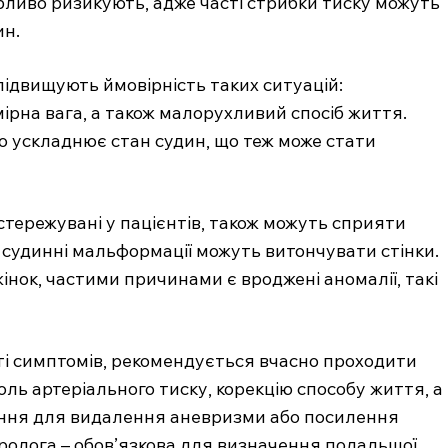
ливо ризикують, адже часті стрибки тиску можуть
ин.
підвищують ймовірність таких ситуацій:
ірна вага, а також малорухливий спосіб життя.
о ускладнює стан судин, що теж може стати
стережувані у пацієнтів, також можуть сприяти
, судинні мальформації можуть витончувати стінки.
інок, частими причинами є вроджені аномалії, такі
ті симптомів, рекомендується вчасно проходити
ль артеріального тиску, корекцію способу життя, а
чання для видалення аневризми або посилення
вролога – обов’язкова для визначення подальшої