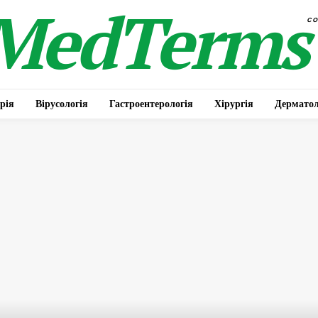
MedTerms
c
рія
Вірусологія
Гастроентерологія
Хірургія
Дерматол