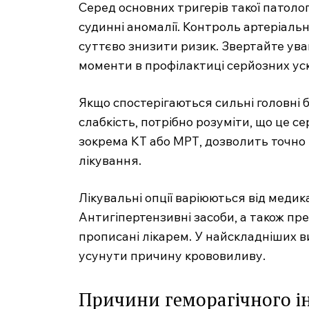
Серед основних тригерів такої патолог
судинні аномалії. Контроль артеріаль
суттєво знизити ризик. Звертайте уваг
моменти в профілактиці серйозних ус
Якщо спостерігаються сильні головні б
слабкість, потрібно розуміти, що це с
зокрема КТ або МРТ, дозволить точно 
лікування.
Лікувальні опції варіюються від медик
Антигіпертензивні засоби, а також пр
прописані лікарем. У найскладніших в
усунути причину крововиливу.
Причини геморагічного і