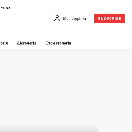
om.ua
Моя сторінка
SUBSCRIBE
огія
Дієтологія
Стоматологія