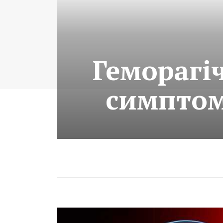
Геморагі
симптом