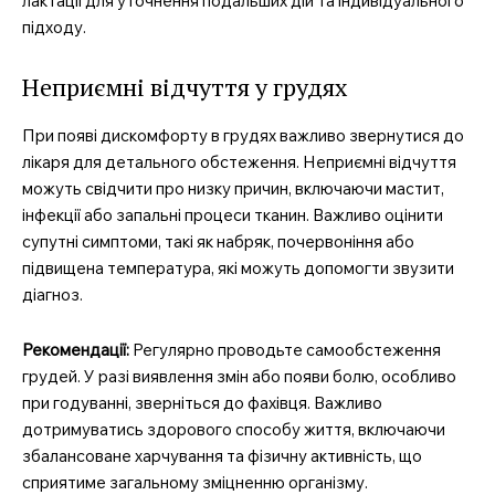
лактації для уточнення подальших дій та індивідуального
підходу.
Неприємні відчуття у грудях
При появі дискомфорту в грудях важливо звернутися до
лікаря для детального обстеження. Неприємні відчуття
можуть свідчити про низку причин, включаючи мастит,
інфекції або запальні процеси тканин. Важливо оцінити
супутні симптоми, такі як набряк, почервоніння або
підвищена температура, які можуть допомогти звузити
діагноз.
Рекомендації:
Регулярно проводьте самообстеження
грудей. У разі виявлення змін або появи болю, особливо
при годуванні, зверніться до фахівця. Важливо
дотримуватись здорового способу життя, включаючи
збалансоване харчування та фізичну активність, що
сприятиме загальному зміцненню організму.