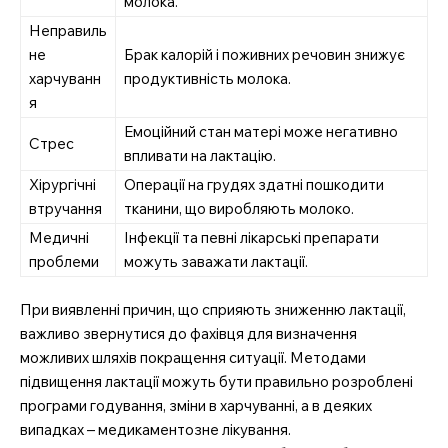
молока.
Неправиль
не
Брак калорій і поживних речовин знижує
харчуванн
продуктивність молока.
я
Емоційний стан матері може негативно
Стрес
впливати на лактацію.
Хірургічні
Операції на грудях здатні пошкодити
втручання
тканини, що виробляють молоко.
Медичні
Інфекції та певні лікарські препарати
проблеми
можуть заважати лактації.
При виявленні причин, що сприяють зниженню лактації,
важливо звернутися до фахівця для визначення
можливих шляхів покращення ситуації. Методами
підвищення лактації можуть бути правильно розроблені
програми годування, зміни в харчуванні, а в деяких
випадках – медикаментозне лікування.