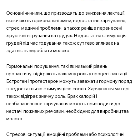
Основні чинники, що призводять до зниження лактації,
включають гормональні зміни, недостатнє харчування,
стрес, медичні проблеми, а також раніше перенесені
хірургічні втручання на грудях. Недостатня стимуляція
грудей під час годування також суттєво впливає на
здатність виробляти молоко.
Гормональні порушення, такі як низький рівень
пролактину, відіграють важливу роль у процесі лактації.
Естроген і прогестерон можуть заважати гормону поряд
з недостатньою стимуляцією сосків. Харчування матері
також відіграє значну роль. Брак калорій і
незбалансоване харчування можуть призводити до
нестачі поживних речовин, необхідних для виробництва
молока.
Стресові ситуації, емоційні проблеми або психологічні