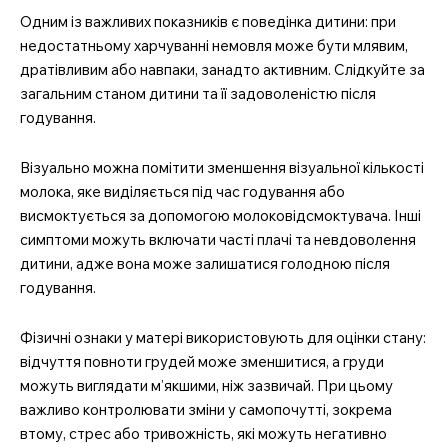
Одним із важливих показників є поведінка дитини: при
недостатньому харчуванні немовля може бути млявим,
дратівливим або навпаки, занадто активним. Слідкуйте за
загальним станом дитини та її задоволеністю після
годування.
Візуально можна помітити зменшення візуальної кількості
молока, яке виділяється під час годування або
висмоктується за допомогою молоковідсмоктувача. Інші
симптоми можуть включати часті плачі та невдоволення
дитини, адже вона може залишатися голодною після
годування.
Фізичні ознаки у матері використовують для оцінки стану:
відчуття повноти грудей може зменшитися, а груди
можуть виглядати м’якшими, ніж зазвичай. При цьому
важливо контролювати зміни у самопочутті, зокрема
втому, стрес або тривожність, які можуть негативно