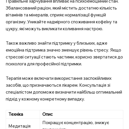
Правильне харчування впливає на психоемоційний стан.
Збалансований раціон, який містить достатню кількість
вітамінів та мінералів, сприяє нормалізації функцій
організму. Уникайте надмірного споживання кофеїну та
цукру, які можуть викликати коливання настрою.
Також важливо знайти підтримку у близьких, адже
емоційна підтримка значно зменшує рівень стресу. Якщо
стресові ситуації стають частими, корисно звертатися до
психолога для професійної підтримки.
SUBSCRIBE NOW
Терапія може включати використання заспокійливих
засобів, що призначаються лікарем. Консультація зі
спеціалістом допоможе визначити найбільш оптимальний
підхід у кожному конкретному випадку.
Company
Техніка
Опис
Про нас
Покращує концентрацію, знижує
Медитація
Контакти