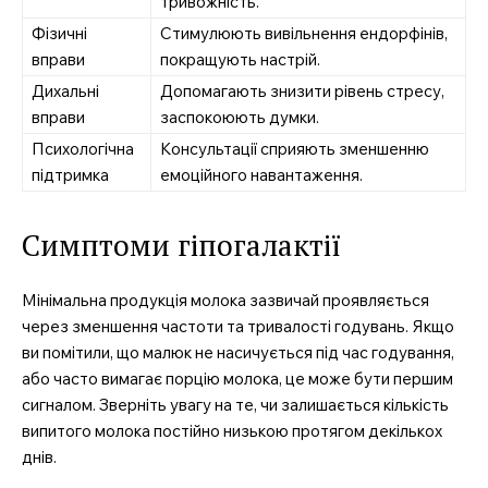
тривожність.
Підписка
Фізичні
Стимулюють вивільнення ендорфінів,
вправи
покращують настрій.
Мій акаунт
Дихальні
Допомагають знизити рівень стресу,
Медичні книги
вправи
заспокоюють думки.
Психологічна
Консультації сприяють зменшенню
підтримка
емоційного навантаження.
Симптоми гіпогалактії
Мінімальна продукція молока зазвичай проявляється
через зменшення частоти та тривалості годувань. Якщо
ви помітили, що малюк не насичується під час годування,
або часто вимагає порцію молока, це може бути першим
сигналом. Зверніть увагу на те, чи залишається кількість
випитого молока постійно низькою протягом декількох
днів.