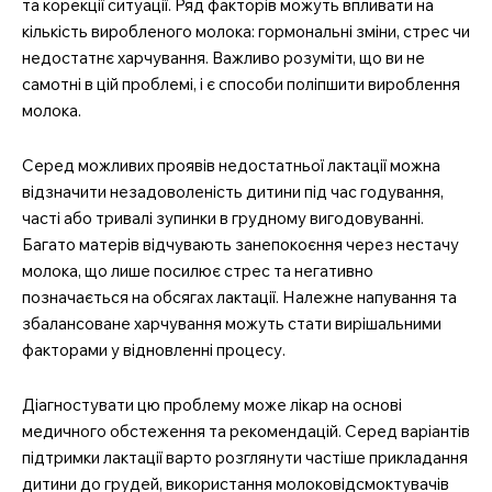
та корекції ситуації. Ряд факторів можуть впливати на
кількість виробленого молока: гормональні зміни, стрес чи
недостатнє харчування. Важливо розуміти, що ви не
самотні в цій проблемі, і є способи поліпшити вироблення
молока.
Серед можливих проявів недостатньої лактації можна
відзначити незадоволеність дитини під час годування,
часті або тривалі зупинки в грудному вигодовуванні.
Багато матерів відчувають занепокоєння через нестачу
молока, що лише посилює стрес та негативно
позначається на обсягах лактації. Належне напування та
збалансоване харчування можуть стати вирішальними
факторами у відновленні процесу.
Діагностувати цю проблему може лікар на основі
медичного обстеження та рекомендацій. Серед варіантів
підтримки лактації варто розглянути частіше прикладання
дитини до грудей, використання молоковідсмоктувачів