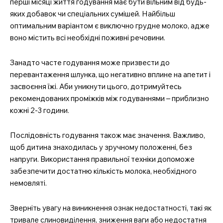
перші місяці життя годування має бути вільним від будь-
яких добавок чи спеціальних сумішей. Найбільш
оптимальним варіантом є виключно грудне молоко, адже
воно містить всі необхідні поживні речовини.
Занадто часте годування може призвести до
перевантаження шлунка, що негативно вплине на апетит і
засвоєння їжі. Аби уникнути цього, дотримуйтесь
рекомендованих проміжків між годуваннями – приблизно
кожні 2-3 години.
Послідовність годування також має значення. Важливо,
щоб дитина знаходилась у зручному положенні, без
напруги. Використання правильної техніки допоможе
забезпечити достатню кількість молока, необхідного
немовляті.
Зверніть увагу на виникнення ознак недостатності, такі як
тривале слиновиділення, зниження ваги або недостатня