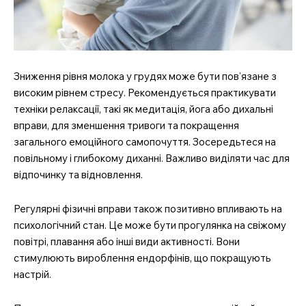
Зниження рівня молока у грудях може бути пов’язане з
високим рівнем стресу. Рекомендується практикувати
техніки релаксації, такі як медитація, йога або дихальні
вправи, для зменшення тривоги та покращення
загального емоційного самопочуття. Зосередьтеся на
повільному і глибокому диханні. Важливо виділяти час для
відпочинку та відновлення.
Регулярні фізичні вправи також позитивно впливають на
психологічний стан. Це може бути прогулянка на свіжому
повітрі, плавання або інші види активності. Вони
стимулюють вироблення ендорфінів, що покращують
MedTerms.com.ua
настрій.
професійний медичний
портал