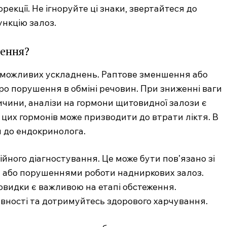
рекції. Не ігноруйте ці знаки, звертайтеся до
ункцію залоз.
ження?
 можливих ускладнень. Раптове зменшення або
ро порушення в обміні речовин. При зниженні ваги
ичини, аналізи на гормони щитовидної залози є
цих гормонів може призводити до втрати ліктя. В
я до ендокринолога.
йного діагностування. Це може бути пов’язано зі
и або порушеннями роботи надниркових залоз.
товидки є важливою на етапі обстеження.
тивності та дотримуйтесь здорового харчування.