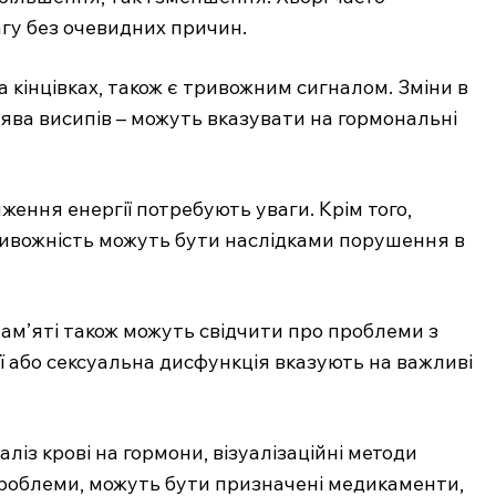
агу без очевидних причин.
 кінцівках, також є тривожним сигналом. Зміни в
 поява висипів – можуть вказувати на гормональні
ження енергії потребують уваги. Крім того,
тривожність можуть бути наслідками порушення в
пам’яті також можуть свідчити про проблеми з
ї або сексуальна дисфункція вказують на важливі
із крові на гормони, візуалізаційні методи
проблеми, можуть бути призначені медикаменти,