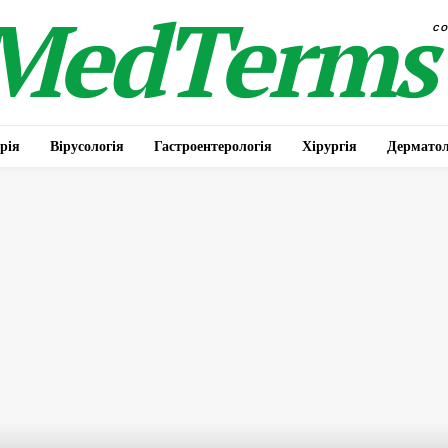
MedTerms
c
рія
Вірусологія
Гастроентерологія
Хірургія
Дерматол