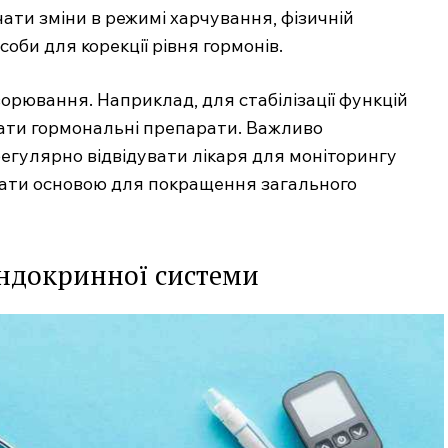
ати зміни в режимі харчування, фізичній
соби для корекції рівня гормонів.
ворювання. Наприклад, для стабілізації функцій
ати гормональні препарати. Важливо
егулярно відвідувати лікаря для моніторингу
тати основою для покращення загального
ндокринної системи
.com.ua
 медичний
ал
Company
Про нас
Контакти