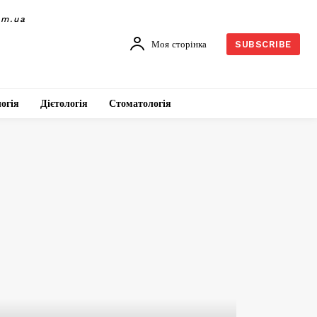
om.ua
Моя сторінка
SUBSCRIBE
огія
Дієтологія
Стоматологія