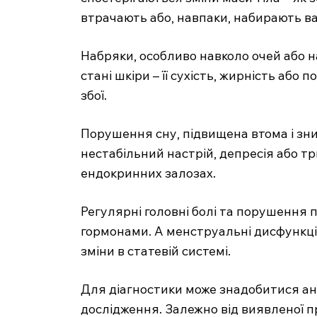
втрачають або, навпаки, набирають в
Набряки, особливо навколо очей або на
стані шкіри – її сухість, жирність або
збої.
Порушення сну, підвищена втома і зни
нестабільний настрій, депресія або 
ендокринних залозах.
Регулярні головні болі та порушення 
гормонами. А менструальні дисфункці
зміни в статевій системі.
Для діагностики може знадобитися анал
дослідження. Залежно від виявленої 