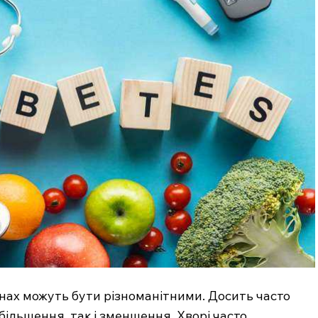
Підписка
Мій акаунт
Медичні книги
E NOW
ах можуть бути різноманітними. Досить часто
збільшення, так і зменшення. Хворі часто