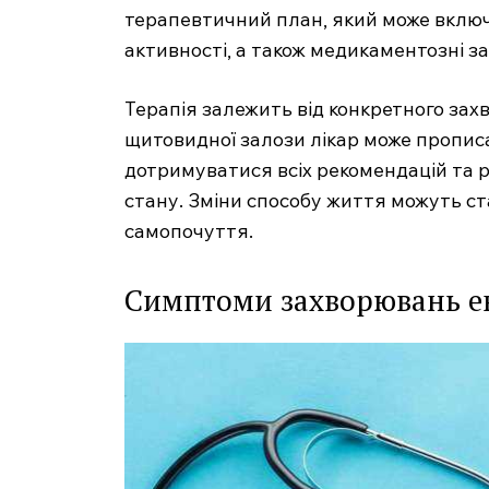
терапевтичний план, який може включ
активності, а також медикаментозні за
Терапія залежить від конкретного зах
щитовидної залози лікар може пропис
дотримуватися всіх рекомендацій та р
стану. Зміни способу життя можуть с
самопочуття.
Симптоми захворювань е
MedTerms
професійний
порт