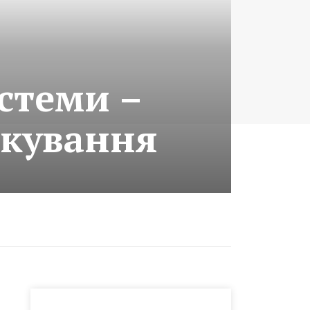
стеми –
ікування