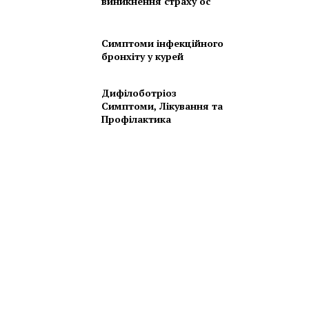
виникнення страху ос
Симптоми інфекційного
бронхіту у курей
Дифілоботріоз
Симптоми, Лікування та
Профілактика