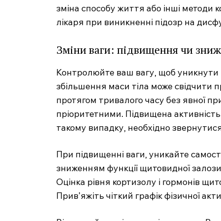
зміна способу життя або інші методи ко
лікаря при виникненні підозр на дисф
Зміни ваги: підвищення чи зни
Контролюйте ваш вагу, щоб уникнути
збільшення маси тіла може свідчити п
протягом тривалого часу без явної пр
пріоритетними. Підвищена активність 
такому випадку, необхідно звернутис
При підвищенні ваги, уникайте самості
зниженням функції щитовидної залоз
Оцінка рівня кортизолу і гормонів щи
Прив’яжіть чіткий графік фізичної ак