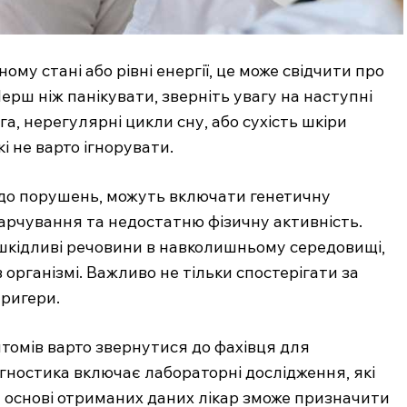
ному стані або рівні енергії, це може свідчити про
рш ніж панікувати, зверніть увагу на наступні
га, нерегулярні цикли сну, або сухість шкіри
 не варто ігнорувати.
 до порушень, можуть включати генетичну
харчування та недостатню фізичну активність.
 шкідливі речовини в навколишньому середовищі,
організмі. Важливо не тільки спостерігати за
тригери.
омів варто звернутися до фахівця для
агностика включає лабораторні дослідження, які
а основі отриманих даних лікар зможе призначити