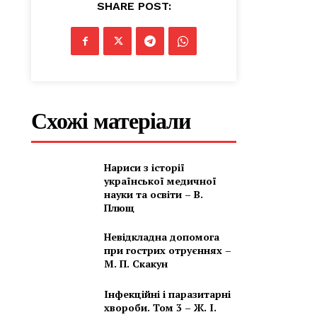
SHARE POST:
Схожі матеріали
Нариси з історії
української медичної
науки та освіти – В.
Плющ
Невідкладна допомога
при гострих отруєннях –
М. П. Скакун
Інфекційні і паразитарні
хвороби. Том 3 – Ж. І.