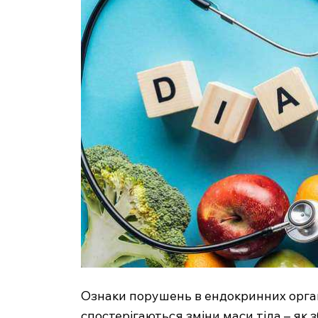
SUBSCRIB
Ознаки порушень в ендокринних орган
спостерігаються зміни маси тіла – як 