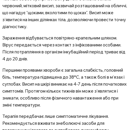
червоний, мітковий висип, зазвичай розташований на обличчі,
що нагадує “щоками, вколотими по щоках”. Висип може
з’явитися на інших ділянках тіла, дозволяючи провести точну
діагностику.
Зараження відбувається повітряно-крапельним шляхом.
Вірус передається через контакт з інфікованими особами.
Після потрапляння в організм інкубаційний період триває від
4 до 20 днів.
Першими проявами хвороби є загальна слабкість, головний
біль, температура підвищена до 38°C, а також болі в м’язах і
суглобах. Висип на шкірі виникає на 4-7 день після початкових
симптомів. Протягом кількох тижнів він може з’являтися і
зникати, особливо після фізичного навантаження або при
зміні температури.
Терапія передбачає лише симптоматичне лікування.
Рекомендується вживати знеболюючі засоби для