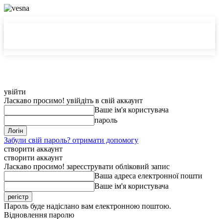
MedTerms
MedTerms
COM.UA
COM.UA
увійти
Ласкаво просимо! увійдіть в свій аккаунт
Ваше ім'я користувача
пароль
Забули свій пароль? отримати допомогу
створити аккаунт
створити аккаунт
Ласкаво просимо! зареєструвати обліковий запис
Ваша адреса електронної пошти
Ваше ім'я користувача
Пароль буде надіслано вам електронною поштою.
Відновлення паролю