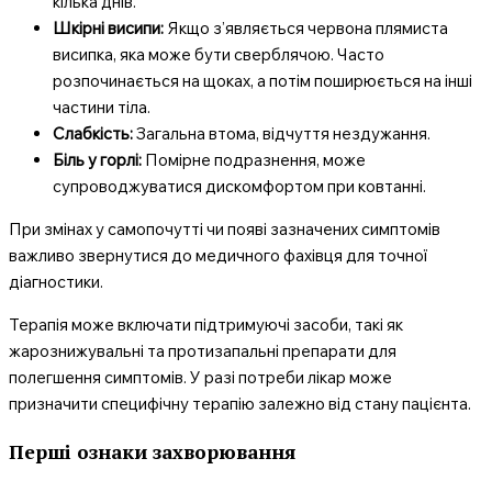
кілька днів.
Шкірні висипи:
Якщо з’являється червона плямиста
висипка, яка може бути сверблячою. Часто
розпочинається на щоках, а потім поширюється на інші
частини тіла.
Слабкість:
Загальна втома, відчуття нездужання.
Біль у горлі:
Помірне подразнення, може
супроводжуватися дискомфортом при ковтанні.
При змінах у самопочутті чи появі зазначених симптомів
важливо звернутися до медичного фахівця для точної
діагностики.
Терапія може включати підтримуючі засоби, такі як
жарознижувальні та протизапальні препарати для
полегшення симптомів. У разі потреби лікар може
призначити специфічну терапію залежно від стану пацієнта.
Перші ознаки захворювання