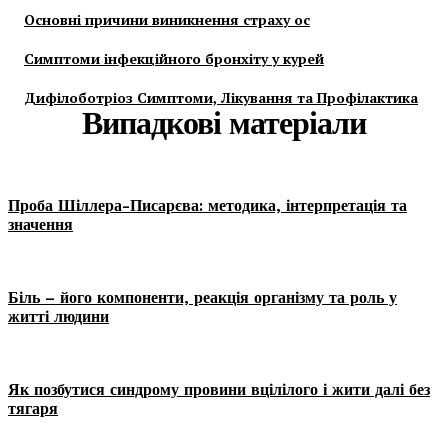
Основні причини виникнення страху ос
Симптоми інфекційного бронхіту у курей
Дифілоботріоз Симптоми, Лікування та Профілактика
Випадкові матеріали
Проба Шіллера-Писарєва: методика, інтерпретація та
значення
Біль – його компоненти, реакція організму та роль у
житті людини
Як позбутися синдрому провини вцілілого і жити далі без
тягаря