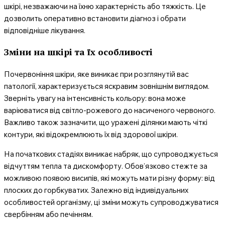
шкірі, незважаючи на їхню характерність або тяжкість. Це
дозволить оперативно встановити діагноз і обрати
SUBSCRIBE NOW
відповідніше лікування.
Зміни на шкірі та їх особливості
Company
Почервоніння шкіри, яке виникає при розглянутій вас
патології, характеризується яскравим зовнішнім виглядом.
Про нас
Зверніть увагу на інтенсивність кольору: вона може
варіюватися від світло-рожевого до насиченого червоного.
Контакти
Важливо також зазначити, що уражені ділянки мають чіткі
Підписка
контури, які відокремлюють їх від здорової шкіри.
Мій акаунт
На початкових стадіях виникає набряк, що супроводжується
Медичні книги
відчуттям тепла та дискомфорту. Обов’язково стежте за
можливою появою висипів, які можуть мати різну форму: від
плоских до горбкуватих. Залежно від індивідуальних
особливостей організму, ці зміни можуть супроводжуватися
свербінням або печінням.