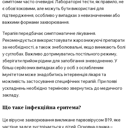
симптоми часто очевидні. Лабораторні тести, як правило, не
є обов’язковими, але можуть бути використані для
підтвердження, особливо у випадках з невизначеними або
важкими формами захворювання.
Терапія передбачає симптоматичне лікування.
Рекомендується використовувати жарознижуючі препарати
за необхідності, а також знеболювальні, якщо виникають болі
у суглобах. Важливо дотримуватись постільного режиму,
зберігати прийом рідини для запобігання зневодненню. У
більш серйозних випадках або у осіб з ослабленим
імунітетом може знадобитись інтервенція лікаря та
можливість застосування специфічних терапій. При появі
ускладнень необхідно терміново звернутись до медичного
закладу.
Що таке інфекційна еритема?
Це вірусне захворювання викликане парвовірусом B19, яке
частіше за все зустрічається у дітей. Основна ознака –