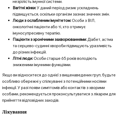
незрілість імунної системи.
Вагітні жінки:
У даний період ризик ускладнень
підвищується, оскільки організм зазнає значних змін.
Люди з ослабленим імунітетом:
Особи з ВІЛ,
онкологічні пацієнти або ті, хто отримує
імуносупресивну терапію.
Пацієнти з хронічними захворюваннями:
Діабет, астма
та серцево-судинні хвороби підвищують уразливість
до різних інфекцій.
Літні люди:
Особи старше 65 років володіють
зниженими імунними функціями.
Якщо ви відноситеся до однієї з вищенаведених груп, будьте
особливо обережні у спілкуванні з потенційними носіями
інфекції. У разі появи симптомів або контактів з хворими
особами, рекомендується проконсультуватися з лікарем для
прийняття відповідних заходів.
Лікування