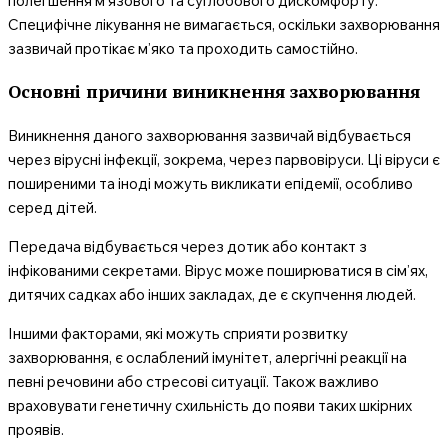
полегшення м’язового та суглобового дискомфорту.
Специфічне лікування не вимагається, оскільки захворювання
зазвичай протікає м’яко та проходить самостійно.
Основні причини виникнення захворювання
Виникнення даного захворювання зазвичай відбувається
через вірусні інфекції, зокрема, через парвовіруси. Ці віруси є
поширеними та іноді можуть викликати епідемії, особливо
серед дітей.
Передача відбувається через дотик або контакт з
інфікованими секретами. Вірус може поширюватися в сім’ях,
дитячих садках або інших закладах, де є скупчення людей.
Іншими факторами, які можуть сприяти розвитку
захворювання, є ослаблений імунітет, алергічні реакції на
певні речовини або стресові ситуації. Також важливо
враховувати генетичну схильність до появи таких шкірних
проявів.