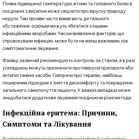
Поява підвищеної температури, втоми та головного болю в
поєднанні з висипом може свідчити про вірусну природу
недуги. Такі прояви часто вимагають детального
обстеження, оскільки можуть збігатися з іншими
інфекційними хворобами. Часом виявлення факторів, що
спровокували інфекцію, може бути не менш важливим, ніж
симптоматичне лікування.
Фахівці зазвичай рекомендують контроль за станом, а в разі
ускладнень можуть призначати противірусні препарати або
антигистамінні засоби. Говорячи про терапію, найбільш
поширеним підходом є зняття дискомфорту та покращення
загального самопочуття пацієнта. У важких випадках може
знадобитися додаткове лікування поєднуючи різні методи.
Інфекційна еритема: Причини,
Симптоми та Лікування
Захворювання виникає через вірусні інфекції, найчастіше