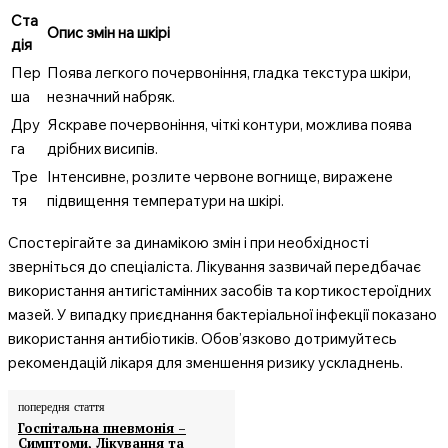
Ста
Опис змін на шкірі
дія
Пер
Поява легкого почервоніння, гладка текстура шкіри,
ша
незначний набряк.
Дру
Яскраве почервоніння, чіткі контури, можлива поява
га
дрібних висипів.
Тре
Інтенсивне, розлите червоне вогнище, виражене
тя
підвищення температури на шкірі.
Спостерігайте за динамікою змін і при необхідності
зверніться до спеціаліста. Лікування зазвичай передбачає
використання антигістамінних засобів та кортикостероїдних
мазей. У випадку приєднання бактеріальної інфекції показано
використання антибіотиків. Обов’язково дотримуйтесь
рекомендацій лікаря для зменшення ризику ускладнень.
попередня стаття
Госпітальна пневмонія –
Симптоми, Лікування та