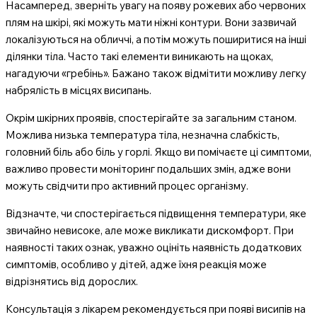
Насамперед, зверніть увагу на появу рожевих або червоних
плям на шкірі, які можуть мати ніжні контури. Вони зазвичай
локалізуються на обличчі, а потім можуть поширитися на інші
ділянки тіла. Часто такі елементи виникають на щоках,
нагадуючи «гребінь». Бажано також відмітити можливу легку
набрялість в місцях висипань.
Окрім шкірних проявів, спостерігайте за загальним станом.
Можлива низька температура тіла, незначна слабкість,
MedTerms.com.
головний біль або біль у горлі. Якщо ви помічаєте ці симптоми,
професійний медичний
важливо провести моніторинг подальших змін, адже вони
можуть свідчити про активний процес організму.
Відзначте, чи спостерігається підвищення температури, яке
звичайно невисоке, але може викликати дискомфорт. При
наявності таких ознак, уважно оцініть наявність додаткових
симптомів, особливо у дітей, адже їхня реакція може
відрізнятись від дорослих.
Консультація з лікарем рекомендується при появі висипів на