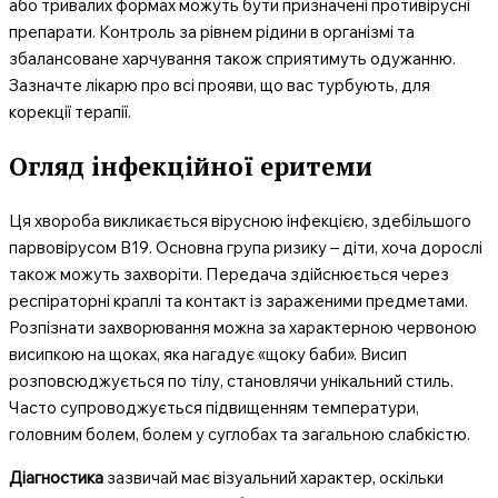
або тривалих формах можуть бути призначені противірусні
препарати. Контроль за рівнем рідини в організмі та
збалансоване харчування також сприятимуть одужанню.
Зазначте лікарю про всі прояви, що вас турбують, для
корекції терапії.
Огляд інфекційної еритеми
Ця хвороба викликається вірусною інфекцією, здебільшого
парвовірусом B19. Основна група ризику – діти, хоча дорослі
також можуть захворіти. Передача здійснюється через
респіраторні краплі та контакт із зараженими предметами.
Розпізнати захворювання можна за характерною червоною
висипкою на щоках, яка нагадує «щоку баби». Висип
розповсюджується по тілу, становлячи унікальний стиль.
Часто супроводжується підвищенням температури,
головним болем, болем у суглобах та загальною слабкістю.
Діагностика
зазвичай має візуальний характер, оскільки