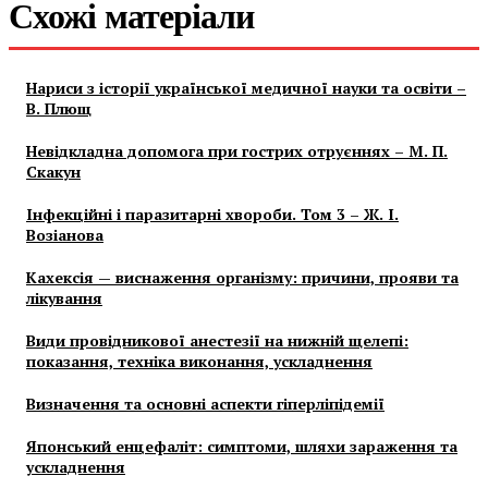
Схожі матеріали
Нариси з історії української медичної науки та освіти –
В. Плющ
Невідкладна допомога при гострих отруєннях – М. П.
Скакун
Інфекційні і паразитарні хвороби. Том 3 – Ж. І.
Возіанова
Кахексія — виснаження організму: причини, прояви та
лікування
Види провідникової анестезії на нижній щелепі:
показання, техніка виконання, ускладнення
Визначення та основні аспекти гіперліпідемії
Японський енцефаліт: симптоми, шляхи зараження та
ускладнення