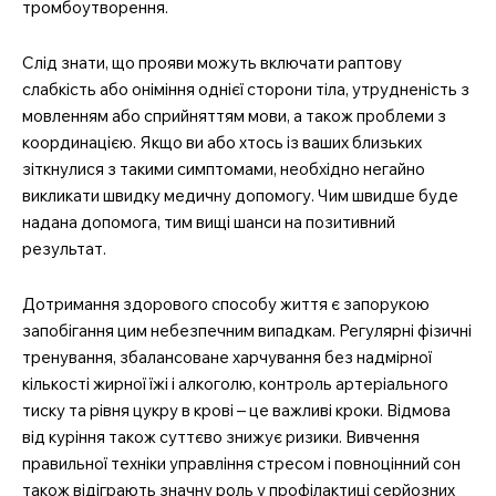
тромбоутворення.
Слід знати, що прояви можуть включати раптову
слабкість або оніміння однієї сторони тіла, утрудненість з
мовленням або сприйняттям мови, а також проблеми з
координацією. Якщо ви або хтось із ваших близьких
зіткнулися з такими симптомами, необхідно негайно
викликати швидку медичну допомогу. Чим швидше буде
надана допомога, тим вищі шанси на позитивний
результат.
Дотримання здорового способу життя є запорукою
запобігання цим небезпечним випадкам. Регулярні фізичні
тренування, збалансоване харчування без надмірної
кількості жирної їжі і алкоголю, контроль артеріального
тиску та рівня цукру в крові – це важливі кроки. Відмова
від куріння також суттєво знижує ризики. Вивчення
правильної техніки управління стресом і повноцінний сон
також відіграють значну роль у профілактиці серйозних