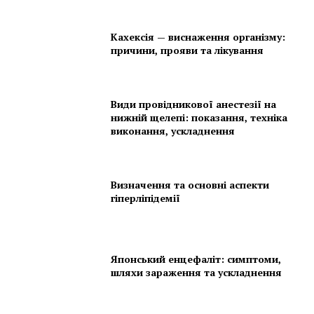
Кахексія — виснаження організму:
причини, прояви та лікування
Види провідникової анестезії на
нижній щелепі: показання, техніка
виконання, ускладнення
Визначення та основні аспекти
гіперліпідемії
Японський енцефаліт: симптоми,
шляхи зараження та ускладнення