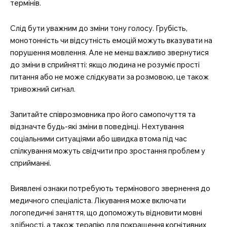
термінів.
Слід бути уважним до зміни тону голосу. Грубість,
монотонність чи відсутність емоцій можуть вказувати на
порушення мовлення. Але не менш важливо звернутися
до зміни в сприйнятті: якщо людина не розуміє прості
питання або не може слідкувати за розмовою, це також
тривожний сигнал.
Запитайте співрозмовника про його самопочуття та
відзначте будь-які зміни в поведінці. Нехтування
соціальними ситуаціями або швидка втома під час
спілкування можуть свідчити про зростання проблем у
сприйманні.
Виявлені ознаки потребують термінового звернення до
медичного спеціаліста. Лікування може включати
логопедичні заняття, що допоможуть відновити мовні
здібності, а також терапію для покращення когнітивних