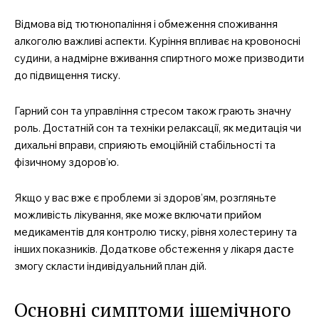
Про нас
Відмова від тютюнопаління і обмеження споживання
Контакти
алкоголю важливі аспекти. Куріння впливає на кровоносні
Підписка
судини, а надмірне вживання спиртного може призводити
до підвищення тиску.
Мій акаунт
Медичні книги
Гарний сон та управління стресом також грають значну
роль. Достатній сон та техніки релаксації, як медитація чи
дихальні вправи, сприяють емоційній стабільності та
фізичному здоров’ю.
Якщо у вас вже є проблеми зі здоров’ям, розгляньте
можливість лікування, яке може включати прийом
медикаментів для контролю тиску, рівня холестерину та
інших показників. Додаткове обстеження у лікаря дасте
змогу скласти індивідуальний план дій.
Основні симптоми ішемічного