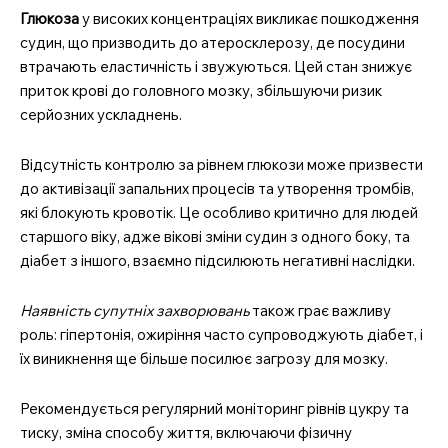
Глюкоза
у високих концентраціях викликає пошкодження
судин, що призводить до атеросклерозу, де посудини
втрачають еластичність і звужуються. Цей стан знижує
приток крові до головного мозку, збільшуючи ризик
серйозних ускладнень.
Відсутність контролю за рівнем глюкози може призвести
до активізації запальних процесів та утворення тромбів,
які блокують кровотік. Це особливо критично для людей
старшого віку, адже вікові зміни судин з одного боку, та
діабет з іншого, взаємно підсилюють негативні наслідки.
Наявність супутніх захворювань
також грає важливу
роль: гіпертонія, ожиріння часто супроводжують діабет, і
їх виникнення ще більше посилює загрозу для мозку.
Рекомендується регулярний моніторинг рівнів цукру та
тиску, зміна способу життя, включаючи фізичну