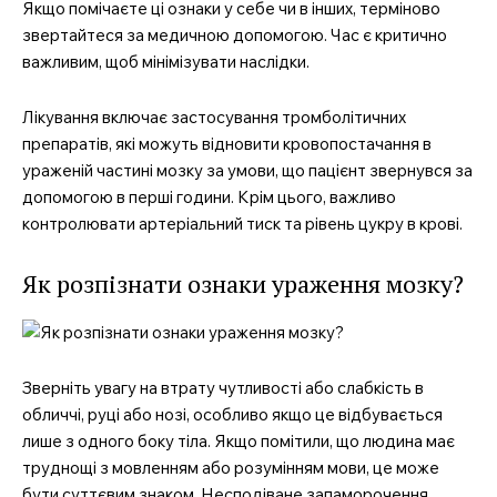
Якщо помічаєте ці ознаки у себе чи в інших, терміново
звертайтеся за медичною допомогою. Час є критично
важливим, щоб мінімізувати наслідки.
Лікування включає застосування тромболітичних
препаратів, які можуть відновити кровопостачання в
ураженій частині мозку за умови, що пацієнт звернувся за
допомогою в перші години. Крім цього, важливо
контролювати артеріальний тиск та рівень цукру в крові.
Як розпізнати ознаки ураження мозку?
Зверніть увагу на втрату чутливості або слабкість в
обличчі, руці або нозі, особливо якщо це відбувається
лише з одного боку тіла. Якщо помітили, що людина має
труднощі з мовленням або розумінням мови, це може
бути суттєвим знаком. Несподіване запаморочення,