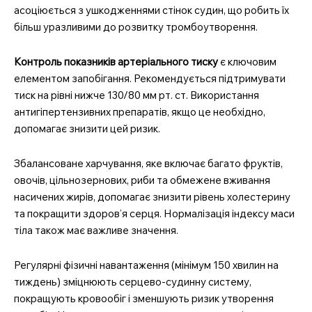
асоціюється з ушкодженнями стінок судин, що робить їх
більш уразливими до розвитку тромбоутворення.
Контроль показників артеріального тиску
є ключовим
елементом запобігання. Рекомендується підтримувати
тиск на рівні нижче 130/80 мм рт. ст. Використання
антигіпертензивних препаратів, якщо це необхідно,
допомагає знизити цей ризик.
Збалансоване харчування, яке включає багато фруктів,
овочів, цільнозернових, риби та обмежене вживання
насичених жирів, допомагає знизити рівень холестерину
та покращити здоров’я серця. Нормалізація індексу маси
тіла також має важливе значення.
Регулярні фізичні навантаження (мінімум 150 хвилин на
тиждень) зміцнюють серцево-судинну систему,
покращують кровообіг і зменшують ризик утворення