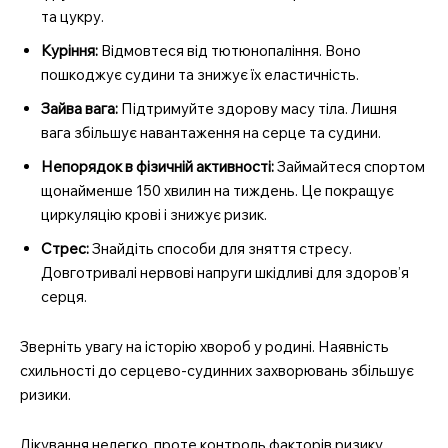
та цукру.
Куріння:
Відмовтеся від тютюнопаління. Воно
пошкоджує судини та знижує їх еластичність.
Зайва вага:
Підтримуйте здорову масу тіла. Лишня
вага збільшує навантаження на серце та судини.
Непорядок в фізичній активності:
Займайтеся спортом
щонайменше 150 хвилин на тиждень. Це покращує
циркуляцію крові і знижує ризик.
Стрес:
Знайдіть способи для зняття стресу.
Довготривалі нервові напруги шкідливі для здоров’я
серця.
Зверніть увагу на історію хвороб у родині. Наявність
схильності до серцево-судинних захворювань збільшує
ризики.
Лікування нелегко, проте контроль факторів ризику