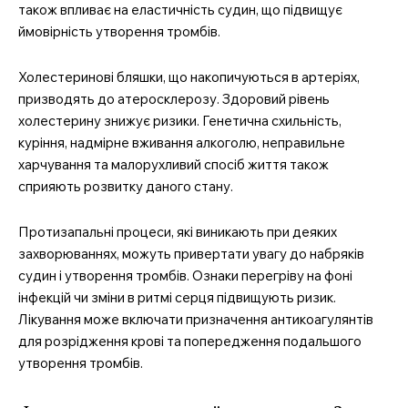
також впливає на еластичність судин, що підвищує
ймовірність утворення тромбів.
Холестеринові бляшки, що накопичуються в артеріях,
призводять до атеросклерозу. Здоровий рівень
холестерину знижує ризики. Генетична схильність,
куріння, надмірне вживання алкоголю, неправильне
харчування та малорухливий спосіб життя також
сприяють розвитку даного стану.
Протизапальні процеси, які виникають при деяких
захворюваннях, можуть привертати увагу до набряків
судин і утворення тромбів. Ознаки перегріву на фоні
інфекцій чи зміни в ритмі серця підвищують ризик.
Лікування може включати призначення антикоагулянтів
для розрідження крові та попередження подальшого
утворення тромбів.