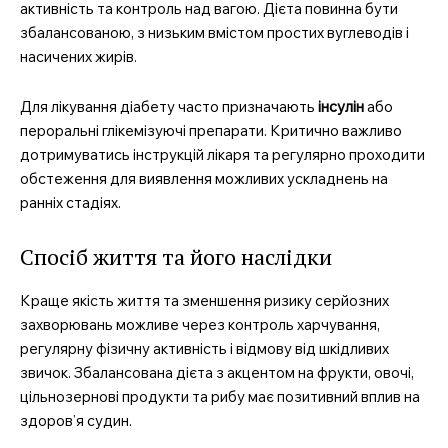
активність та контроль над вагою. Дієта повинна бути
збалансованою, з низьким вмістом простих вуглеводів і
насичених жирів.
Для лікування діабету часто призначають
інсулін
або
пероральні глікемізуючі препарати. Критично важливо
дотримуватись інструкцій лікаря та регулярно проходити
обстеження для виявлення можливих ускладнень на
ранніх стадіях.
Спосіб життя та його наслідки
Краще якість життя та зменшення ризику серйозних
захворювань можливе через контроль харчування,
регулярну фізичну активність і відмову від шкідливих
звичок. Збалансована дієта з акцентом на фрукти, овочі,
цільнозернові продукти та рибу має позитивний вплив на
здоров’я судин.
MedTerms.com.ua