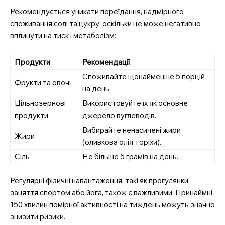
професійний медичний
Рекомендується уникати переїдання, надмірного
портал
споживання солі та цукру, оскільки це може негативно
вплинути на тиск і метаболізм:
Продукти
Рекомендації
Споживайте щонайменше 5 порцій
Фрукти та овочі
на день.
Цільнозернові
Використовуйте їх як основне
продукти
джерело вуглеводів.
Вибирайте ненасичені жири
Жири
(оливкова олія, горіхи).
Сіль
Не більше 5 грамів на день.
SUBSCRIBE NOW
Регулярні фізичні навантаження, такі як прогулянки,
заняття спортом або йога, також є важливими. Принаймні
150 хвилин помірної активності на тиждень можуть значно
Company
знизити ризики.