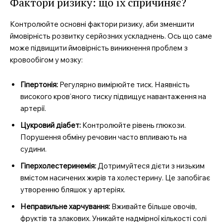
Фактори ризику: що їх спричиняє?
Контролюйте основні фактори ризику, аби зменшити
ймовірність розвитку серйозних ускладнень. Ось що саме
може підвищити ймовірність виникнення проблем з
кровообігом у мозку:
Гіпертонія:
Регулярно вимірюйте тиск. Наявність
високого кров’яного тиску підвищує навантаження на
артерії.
Цукровий діабет:
Контролюйте рівень глюкози.
Порушення обміну речовин часто впливають на
судини.
Гіперхолестеринемія:
Дотримуйтеся дієти з низьким
вмістом насичених жирів та холестерину. Це запобігає
утворенню бляшок у артеріях.
Неправильне харчування:
Вживайте більше овочів,
фруктів та злакових. Уникайте надмірної кількості солі