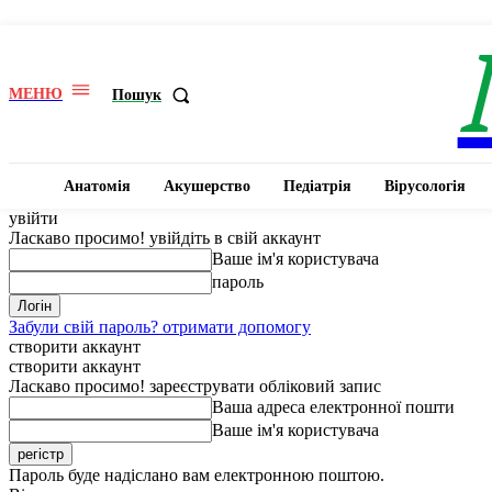
МЕНЮ
Пошук
Анатомія
Акушерство
Педіатрія
Вірусологія
увійти
Ласкаво просимо! увійдіть в свій аккаунт
Ваше ім'я користувача
пароль
Забули свій пароль? отримати допомогу
створити аккаунт
створити аккаунт
Ласкаво просимо! зареєструвати обліковий запис
Ваша адреса електронної пошти
Ваше ім'я користувача
Пароль буде надіслано вам електронною поштою.