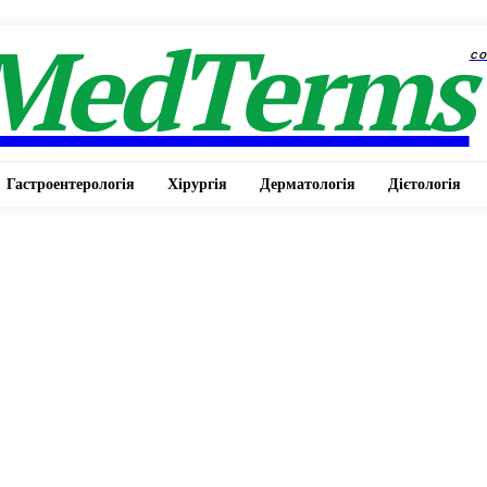
MedTerms
c
Гастроентерологія
Хірургія
Дерматологія
Дієтологія