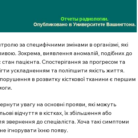
нтролю за специфічними змінами в організмі, які
ливою. Зокрема, виявлення аномалій, подібних до
стан пацієнта. Спостерігання за прогресом та
ігти ускладненням та поліпшити якість життя.
а порушення в розвитку кісткової тканини є першим
моги.
ернути увагу на основні прояви, які можуть
льові відчуття в кістках, їх збільшення або
я звернення до спеціаліста. Хоча такі симптоми
не ігнорувати їхню появу.