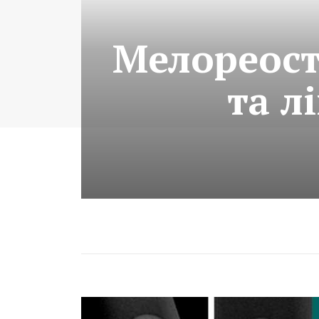
Мелореост
та л