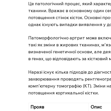
Це патологічний процес, який характ
тканини. Вражає в основному один сег
потовщення стінок кісток. Основні пр
однак існують випадки виявлення у д
Патоморфологічно артрит може включа
такі як зміни в жирових тканинах, м’яз
визначеної генетичної основи, але дея
в генах, що відповідають за кістковий 
Наразі існує кілька підходів до діагн
захворювання проводять рентгеногра
комп’ютерну томографію (КТ). Зміни н
потовщення кортикальної кістки.
Прояв
Опис