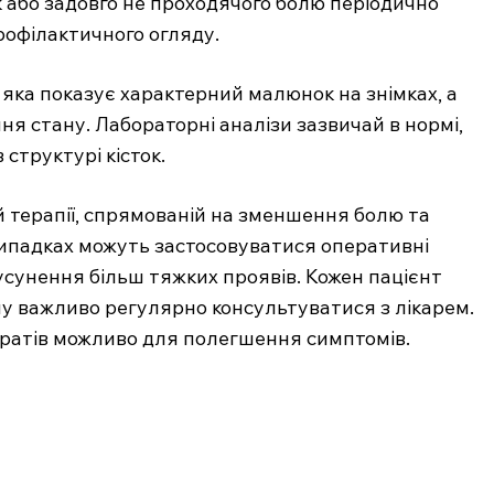
к або задовго не проходячого болю періодично
Підписка
рофілактичного огляду.
Мій акаунт
яка показує характерний малюнок на знімках, а
Медичні книги
я стану. Лабораторні аналізи зазвичай в нормі,
структурі кісток.
E NOW
й терапії, спрямованій на зменшення болю та
 випадках можуть застосовуватися оперативні
усунення більш тяжких проявів. Кожен пацієнт
му важливо регулярно консультуватися з лікарем.
атів можливо для полегшення симптомів.