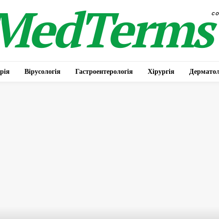
MedTerms
c
рія
Вірусологія
Гастроентерологія
Хірургія
Дерматол