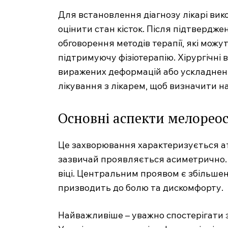
Для встановлення діагнозу лікарі ви
оцінити стан кісток. Після підтвердж
обговорення методів терапії, які мо
підтримуючу фізіотерапію. Хірургічні 
виражених деформацій або ускладнень
лікування з лікарем, щоб визначити 
Основні аспекти мелореос
MedTerms
Це захворювання характеризується ат
професійний
зазвичай проявляється асиметрично.
порт
віці. Центральним проявом є збільшен
призводить до болю та дискомфорту.
Найважливіше – уважно спостерігати за