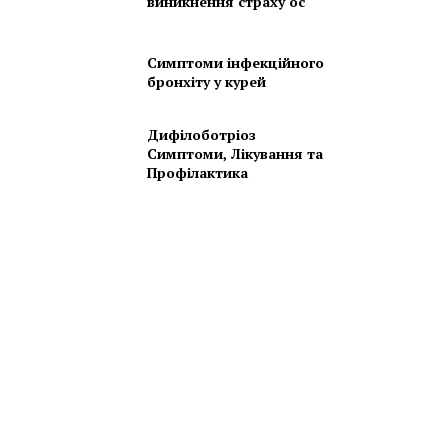
виникнення страху ос
Симптоми інфекційного
бронхіту у курей
Дифілоботріоз
Симптоми, Лікування та
Профілактика