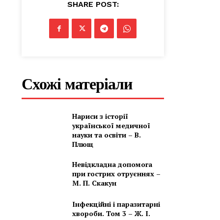
SHARE POST:
Схожі матеріали
Нариси з історії
української медичної
науки та освіти – В.
Плющ
Невідкладна допомога
при гострих отруєннях –
М. П. Скакун
Інфекційні і паразитарні
хвороби. Том 3 – Ж. І.