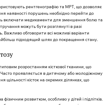
користовують рентгенографію та МРТ, що дозволяє
ення наявності порушень необхідно перейти до
жуть включати медикаменти для зменшення болю та
втручання можуть бути розглянуті в разі
. Важливо обговорити всі можливі варіанти
найбільш підходящий шлях до покращення стану.
тозу
.com.ua
иповим розростанням кісткової тканини, що
 медичний
 Часто проявляється в дитячому або молодіжному
ал
ня щільності кісток на окремих ділянках, що
Company
Про нас
 фізичним розвитком, особливо у дітей і підлітків.
Контакти