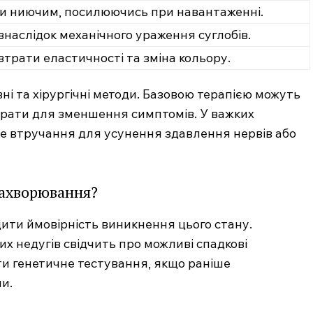
и ниючим, посилюючись при навантаженні.
внаслідок механічного ураження суглобів.
втрати еластичності та зміна кольору.
ні та хірургічні методи. Базовою терапією можуть
арати для зменшення симптомів. У важких
е втручання для усунення здавлення нервів або
захворювання?
щити ймовірність виникнення цього стану.
их недугів свідчить про можливі спадкові
ти генетичне тестування, якщо раніше
ни.