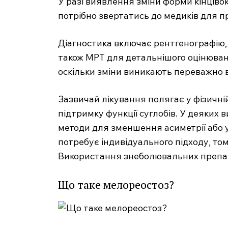
У разі виявлення зміни форми кінціво
потрібно звертатись до медиків для п
Діагностика включає рентгенографію, 
також МРТ для детальнішого оцінюванн
оскільки зміни виникають переважно в 
SUBSCRIB
Зазвичай лікування полягає у фізичні
підтримку функції суглобів. У деяких
методи для зменшення асиметрії або 
потребує індивідуального підходу, то
Використання знеболювальних препар
Що таке мелореостоз?