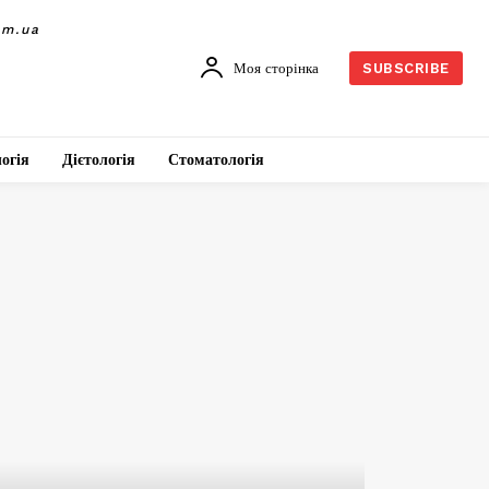
om.ua
Моя сторінка
SUBSCRIBE
огія
Дієтологія
Стоматологія