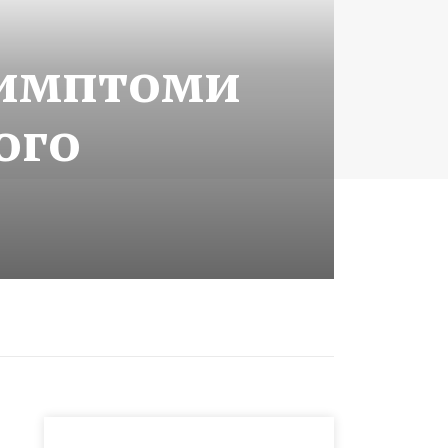
симптоми
ого