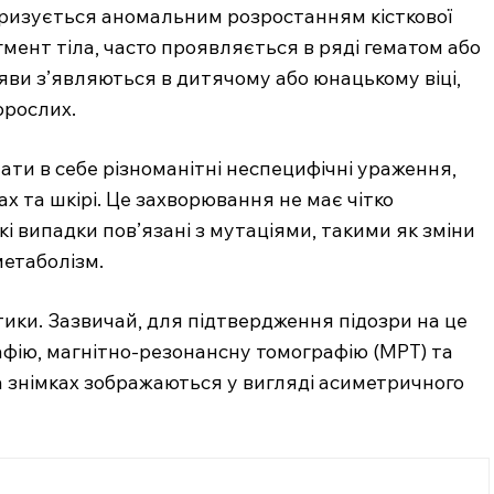
еризується аномальним розростанням кісткової
мент тіла, часто проявляється в ряді гематом або
ояви з’являються в дитячому або юнацькому віці,
орослих.
ти в себе різноманітні неспецифічні ураження,
ах та шкірі. Це захворювання не має чітко
кі випадки пов’язані з мутаціями, такими як зміни
метаболізм.
остики. Зазвичай, для підтвердження підозри на це
фію, магнітно-резонансну томографію (МРТ) та
а знімках зображаються у вигляді асиметричного