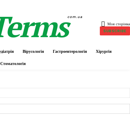
Terms
com.ua
Моя сторінка
SUBSCRIBE
діатрія
Вірусологія
Гастроентерологія
Хірургія
Стоматологія