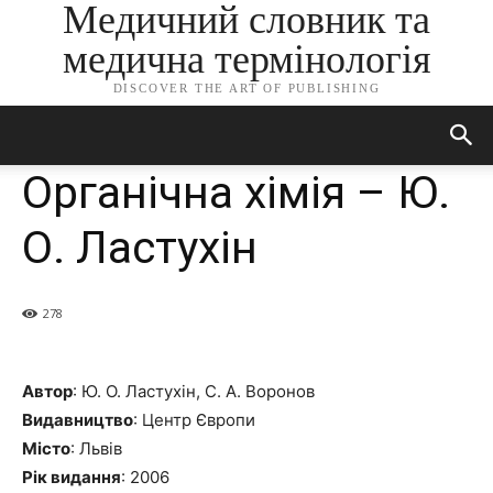
Медичний словник та
медична термінологія
DISCOVER THE ART OF PUBLISHING
Органічна хімія – Ю.
О. Ластухін
278
Автор
: Ю. О. Ластухін, С. А. Воронов
Видавництво
: Центр Європи
Місто
: Львів
Рік видання
: 2006