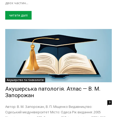
двох частин...
читати далі
Акушерство та гінекологія
Акушерська патологія. Атлас — В. М.
Запорожан
0
Автор: В. М. Запорожан, В. П. Міщенко Видавництво:
Одеський медуніверситет Місто: Одеса Рік видання: 2005