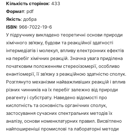
Кількість сторінок
: 433
Формат
: pdf
Якість
: добра
ISBN
: 966-7022-19-6
У підручнику викладено теоретичні основи природи
хімічного зв’язку, будови та реакційної здатності
інтермедіатів і молекул, впливу електронних ефектів
на перебіг хімічних реакцій. Значна увага приділена
початковим положенням стереоізомерії, особливо
енантіомерії, її зв’язку з реакційною здатністю сполук.
Розглянуто механізми найважливіших реакцій і вплив
різних чинників на їх перебіг залежно від природи
реагенту і субстрату. Наведено відомості про
кислотність та основність органічних сполук,
застосування сучасних спектральних методів їх
аналізу, основи номенклатурних правил. Висвітлено
найпоширеніші промислові та лабораторні методи