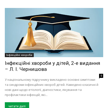
Інфекційні хвороби
Інфекційні хвороби у дітей, 2-е видання
– Л. І. Чернишова
0
У національному підручнику викладено основні симптоми
та синдроми інфекційних хвороб дітей. Наведено класичні й
нові дані щодо етіології, діагностики, лікування та
профілактики інфекцій, які...
читати далі