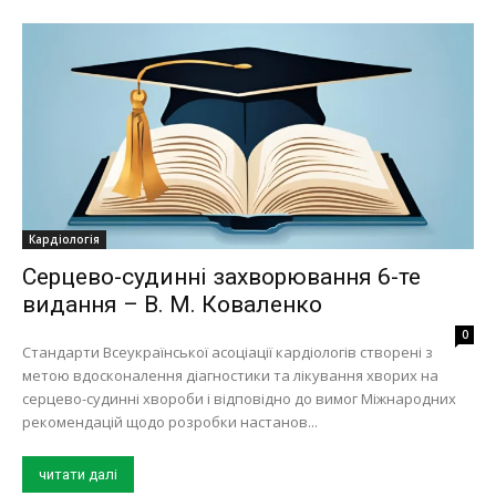
Кардіологія
Серцево-судинні захворювання 6-те
видання – В. М. Коваленко
0
Стандарти Всеукраїнської асоціації кардіологів створені з
метою вдосконалення діагностики та лікування хворих на
серцево-судинні хвороби і відповідно до вимог Міжнародних
рекомендацій щодо розробки настанов...
читати далі