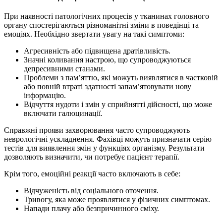
При наявності патологічних процесів у тканинах головного
органу спостерігаються різноманітні зміни в поведінці та
емоціях. Необхідно звертати увагу на такі симптоми:
Агресивність або підвищена дратівливість.
Значні коливання настрою, що супроводжуються
депресивними станами.
Проблеми з пам’яттю, які можуть виявлятися в частковій
або повній втраті здатності запам’ятовувати нову
інформацію.
Відчуття нудоти і змін у сприйнятті дійсності, що може
включати галюцинації.
Справжні прояви захворювання часто супроводжують
неврологічні ускладнення. Фахівці можуть призначати серію
тестів для виявлення змін у функціях організму. Результати
дозволяють визначити, чи потребує пацієнт терапії.
Крім того, емоційні реакції часто включають в себе:
Відчуженість від соціального оточення.
Тривогу, яка може проявлятися у фізичних симптомах.
Напади плачу або безпричинного сміху.