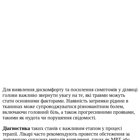
Для виявлення дискомфорту та посилення симптомів у ділянці
голови важливо звернути увагу на те, які травми можуть
стати основними факторами. Наявність затримки рідини в
тканинах може супроводжуватися різноманітним болем,
включаючи головний біль, а також прогресивними проявами,
такими як нудота чи порушення свідомості.
Діагностика
таких станів є важливим етапом у процесі
терапії. Лікарі часто рекомендують провести обстеження за
допомогою сучасних методів виявлення, таких як МРТ або