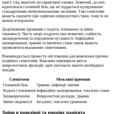
увагу слід звертати на характерні ознаки. Зазвичай, до них
відносяться головний біль, що не піддається купіруванню
стандартними знеболювальними засобами. Такі симптоми
можуть свідчити про серйозні неврологічні стани, тому їх не
можна ігнорувати.
Додатковими проявами є нудота, блювання та зміни
свідомості. Часто хворі згадують про незвичну слабкість,
запаморочення та порушення чутливості. Інфекційні
захворювання, травми та ішемічні стани також можуть
проявлятися вказаними симптомами.
Рекомендується провести обстеження для виявлення причин
подібних симптомів. Важливо перевірити якість
неврологічних функцій, щоб своєчасно вжити необхідних
заходів.
Симптоми
Можливі причини
Головний біль
Травми, інфекції, ішемія
Нудота і блювання
Інфекційні захворювання, токсичні стани
Запаморочення
Неврологічні розлади, травми
Зміни свідомості
Інсульти, токсичні ураження
Зміни в поведінці та емоціях пацієнта