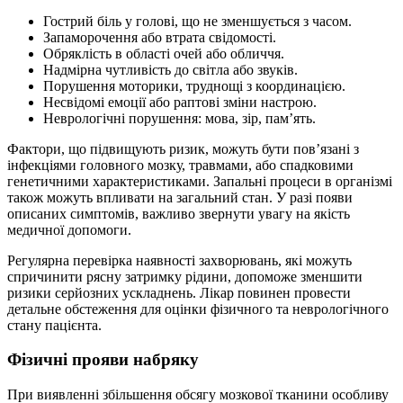
Гострий біль у голові, що не зменшується з часом.
Запаморочення або втрата свідомості.
Обряклість в області очей або обличчя.
Надмірна чутливість до світла або звуків.
Порушення моторики, труднощі з координацією.
Несвідомі емоції або раптові зміни настрою.
Неврологічні порушення: мова, зір, пам’ять.
Фактори, що підвищують ризик, можуть бути пов’язані з
інфекціями головного мозку, травмами, або спадковими
генетичними характеристиками. Запальні процеси в організмі
також можуть впливати на загальний стан. У разі появи
описаних симптомів, важливо звернути увагу на якість
медичної допомоги.
Регулярна перевірка наявності захворювань, які можуть
спричинити рясну затримку рідини, допоможе зменшити
ризики серйозних ускладнень. Лікар повинен провести
детальне обстеження для оцінки фізичного та неврологічного
стану пацієнта.
Фізичні прояви набряку
При виявленні збільшення обсягу мозкової тканини особливу