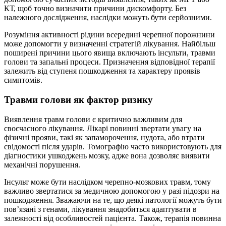
КТ, щоб точно визначити причини дискомфорту. Без
належного дослідження, наслідки можуть бути серйозними.
Розуміння активності рідини всередині черепної порожнини
може допомогти у визначенні стратегій лікування. Найбільш
поширені причини цього явища включають інсульти, травми
голови та запальні процеси. Призначення відповідної терапії
залежить від ступеня пошкодження та характеру проявів
симптомів.
Травми голови як фактор ризику
Виявлення травм голови є критично важливим для
своєчасного лікування. Лікарі повинні звертати увагу на
фізичні прояви, такі як запаморочення, нудота, або втрати
свідомості після ударів. Томографію часто використовують для
діагностики ушкоджень мозку, адже вона дозволяє виявити
механічні порушення.
Інсульт може бути наслідком черепно-мозкових травм, тому
важливо звертатися за медичною допомогою у разі підозри на
пошкодження. Зважаючи на те, що деякі патології можуть бути
пов’язані з генами, лікування знадобиться адаптувати в
залежності від особливостей пацієнта. Також, терапія повинна