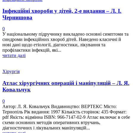
Інфекційні хвороби у дітей, 2-е видання – Л. І.
Чернишова
0
У національному підручнику викладено основні симптоми та
синдроми інфекційних хвороб дітей. Наведено класичні й
нові дані щодо етіології, діагностики, лікування та
профілактики інфекцій, які...
читати далі
Хірургія
Атлас хірургічних операцій і маніпуляцій – Л. Я.
Ковальчук
0
Автор: Л. Я. Ковальчук Видавництво: ВЕРТЕКС Місто:
Тернопіль Рік видання: 1997 Кількість сторінок: 435 Формат:
pdf Якість: відмінна ISBN: 966-7147-02-9 Атлас включає в себе
схеми основних методів оперативних втручань,
діагностичних і лікувальних маніпуляцій...