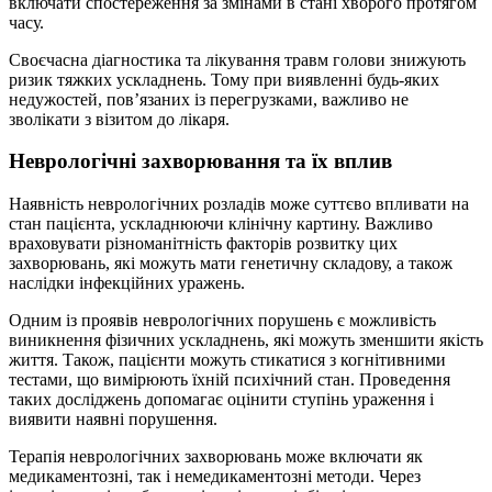
включати спостереження за змінами в стані хворого протягом
часу.
Своєчасна діагностика та лікування травм голови знижують
ризик тяжких ускладнень. Тому при виявленні будь-яких
недужостей, пов’язаних із перегрузками, важливо не
зволікати з візитом до лікаря.
Неврологічні захворювання та їх вплив
Наявність неврологічних розладів може суттєво впливати на
стан пацієнта, ускладнюючи клінічну картину. Важливо
враховувати різноманітність факторів розвитку цих
захворювань, які можуть мати генетичну складову, а також
наслідки інфекційних уражень.
Одним із проявів неврологічних порушень є можливість
виникнення фізичних ускладнень, які можуть зменшити якість
життя. Також, пацієнти можуть стикатися з когнітивними
тестами, що вимірюють їхній психічний стан. Проведення
таких досліджень допомагає оцінити ступінь ураження і
виявити наявні порушення.
Терапія неврологічних захворювань може включати як
медикаментозні, так і немедикаментозні методи. Через