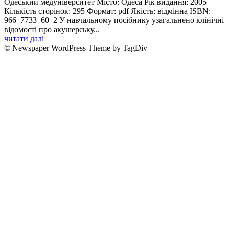
Одеський медуніверситет Місто: Одеса Рік видання: 2005
Кількість сторінок: 295 Формат: pdf Якість: відмінна ISBN:
966–7733–60–2 У навчальному посiбнику узагальнено клiнiчнi
вiдомостi про акушерську...
читати далі
© Newspaper WordPress Theme by TagDiv