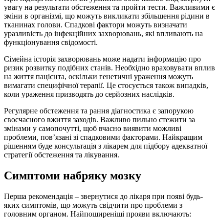
увагу на результати обстеження та пройти тести. Важливими є
зміни в організмі, що можуть викликати збільшення рідини в
тканинах голови. Спадкові фактори можуть визначати
уразливість до інфекційних захворювань, які впливають на
функціонування свідомості.
Сімейна історія захворювань може надати інформацію про
ризик розвитку подібних станів. Необхідно враховувати вплив
на життя пацієнта, оскільки генетичні ураження можуть
вимагати специфічної терапії. Це стосується також випадків,
коли ураження призводять до серйозних наслідків.
Регулярне обстеження та рання діагностика є запорукою
своєчасного вжиття заходів. Важливо пильно стежити за
змінами у самопочутті, щоб вчасно виявити можливі
проблеми, пов’язані зі спадковими факторами. Найкращим
рішенням буде консультація з лікарем для підбору адекватної
стратегії обстеження та лікування.
Симптоми набряку мозку
Перша рекомендація – звернутися до лікаря при появі будь-
яких симптомів, що можуть свідчити про проблеми з
головним органом. Найпоширеніші прояви включають: