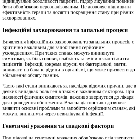
індивідуальні особливості пацієнта, підбір лікування повинен
бути обов’язково персоналізованим. Це дозволяє підвищити
ефективність терапії та досягти покращення стану при різних
захворюваннях.
Інфекційні захворювання та запальні процеси
Виявлення інфекційних захворювань та запальних процесів є
критично важливим для запобігання серйозним
ускладненням. При таких станах можуть виникнути
симптоми, як біль голови, слабкість та зміни в якості життя
пацієнтів. Інфекції, зокрема вірусні чи бактеріальні, здатні
впливати на баланс рідини в організмі, що може призвести до
збільшення обсягу тканин.
Часто такі стани виникають як наслідок відомих причин, але в
деяких випадках роль генів також є важливим фактором. При
наявності фізичних симптомів, важливо звернутися до лікаря
для проведення обстеження. Вчасна діагностика дозволяє
виявити основні проблеми та запобігти серйозним станам, які
можуть виникнути через невилікувані інфекції.
Генетичні ураження та спадкові фактори
При підозрі на генетичні ураження обов’язково слід звернути