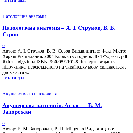
читати далі
Патологічна анатомія
Патологічна анатомія – А. І. Струков, В. В.
Сєров
0
Автор: А. І. Струков, В. В. Сєров Видавництво: Факт Місто:
Харків Рік видання: 2004 Кількість сторінок: 874 Формат: pdf
Якість: відмінна ISBN: 966-687-161-8 Четверте видання
підручника, перекладеного на українську мову, складається з
двох частин...
читати далі
Акушерство та гінекологія
Акушерська патологія. Атлас — В. М.
Запорожан
0
Автор: В. М. Запорожан, В. П. Міщенко Видавництво: