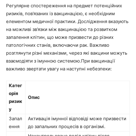
Регулярне спостереження на предмет потенційних
ризиків, пов’язаних із вакцинацією, є необхідним
елементом медичної практики. Дослідження вказують
на можливі зв’язки між вакцинацією та розвитком
запалення клітин, що може призвести до різних
патологічних станів, включаючи рак. Важливо
розглянути різні механізми, через які вакцини можуть
взаємодіяти з імунною системою.При вакцинації
важливо звертати увагу на наступні небезпеки:
Катег
орія
Опис
ризик
у
Запал
Активація імунної відповіді може призвести
ення
до запальних процесів в організмі.
Неконтрольоване поділ клітин після