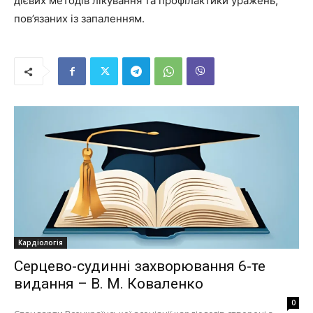
дієвих методів лікування та профілактики уражень,
пов’язаних із запаленням.
Кардіологія
Серцево-судинні захворювання 6-те
видання – В. М. Коваленко
0