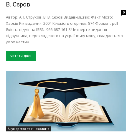
В. Сєров
0
Автор: А. І. Струков, В. В. Сєров Видавництво: Факт Місто:
Харків Рік видання: 2004 Кількість сторінок: 874 Формат: pdf
Якість: відмінна ISBN: 966-687-161-8 Четверте видання
підручника, перекладеного на українську мову, складається з
двох частин...
читати далі
Акушерство та гінекологія