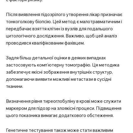
Після виявлення підозрілого утворення лікар призначає
тонкоголкову біопсію. Цей метод є малотравматичним і
передбачає взяття клітин із вузлів для подальшого
цитологічного дослідження. Важливо, щоб цей аналіз
проводився кваліфікованим фахівцем.
Задля більш детальної оцінки в деяких випадках
застосовують комп’ютерну томографію. Ця методика
забезпечує якісні зображення внутрішніх структур,
допомагаючи виявити можливі метастази в сусідні
тканини.
Визначення рівня тиреоглобуліну в крові може служити
маркером для підозр на злоякісні процеси. Підвищення
цього показника вимагає додаткового обстеження.
Генетичне тестування також може стати важливим