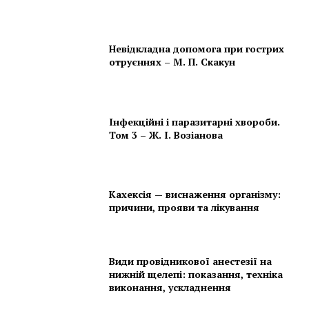
Невідкладна допомога при гострих
отруєннях – М. П. Скакун
Інфекційні і паразитарні хвороби.
Том 3 – Ж. І. Возіанова
Кахексія — виснаження організму:
причини, прояви та лікування
Види провідникової анестезії на
нижній щелепі: показання, техніка
виконання, ускладнення