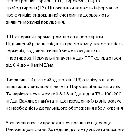
тиреотропний гормон (ТТГ), тироксин (Т4) та
трийодтиронін (Т3). Ці показники надають інформацію
про функцію ендокринної системи та дозволяють
виявити можливі порушення.
ТТГ є першим параметром, що слід перевіряти.
Підвищений рівень свідчить про можливу недостатність
гормонів, тоді як знижений може вказувати на
гіпертиреоз. Нормальні значення для ТТГ коливаються
від 0,4 до 4,0 мкМЕ/мл.
Тироксин (Т4) та трийодтиронін (Т3) аналізують для
визначення активності залози. Нормальні значення для
Т4 варіюються в межах 0,8-1,8 нг/дл, а для Т3 – 100-200
нг/дл. Важливо пам’ятати, що порушення їх рівнів вказує
на необхідність детальнішого обстеження або лікування.
Зазначені аналізи проводяться вранці натщесерце.
Рекомендується за 24 години до тесту уникати значного