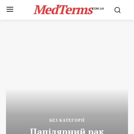
MedTerms
COM.UA
БЕЗ КАТЕГОРІЇ
Папілярний рак