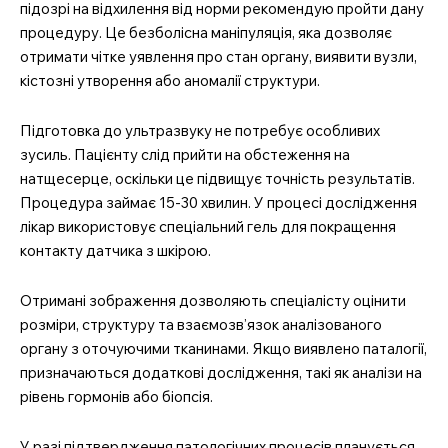
підозрі на відхилення від норми рекомендую пройти дану
процедуру. Це безболісна маніпуляція, яка дозволяє
отримати чітке уявлення про стан органу, виявити вузли,
кістозні утворення або аномалії структури.
MedTerms.com.ua
Підготовка до ультразвуку не потребує особливих
професійний медичний
зусиль. Пацієнту слід прийти на обстеження на
портал
натщесерце, оскільки це підвищує точність результатів.
Процедура займає 15-30 хвилин. У процесі дослідження
лікар використовує спеціальний гель для покращення
контакту датчика з шкірою.
Отримані зображення дозволяють спеціалісту оцінити
розміри, структуру та взаємозв’язок аналізованого
органу з оточуючими тканинами. Якщо виявлено паталогії,
призначаються додаткові дослідження, такі як аналізи на
рівень гормонів або біопсія.
SUBSCRIBE NOW
У разі підтвердження патологічних процесів планується