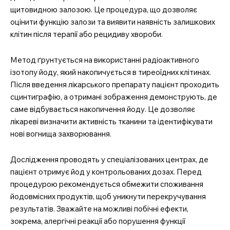
щитовидною залозою. Це процедура, що дозволяє
оцінити функцію залози та виявити наявність залишкових
клітин після терапії або рецидиву хвороби.
Метод ґрунтується на використанні радіоактивного
ізотопу йоду, який накопичується в тиреоїдних клітинах.
Після введення лікарського препарату пацієнт проходить
сцинтиграфію, а отримані зображення демонструють, де
саме відбувається накопичення йоду. Це дозволяє
лікареві визначити активність тканини та ідентифікувати
нові вогнища захворювання.
Дослідження проводять у спеціалізованих центрах, де
пацієнт отримує йод у контрольованих дозах. Перед
процедурою рекомендується обмежити споживання
йодовмісних продуктів, щоб уникнути перекручування
результатів. Зважайте на можливі побічні ефекти,
зокрема, алергічні реакції або порушення функції