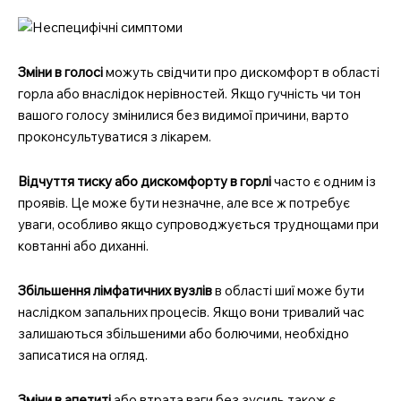
Зміни в голосі
можуть свідчити про дискомфорт в області
горла або внаслідок нерівностей. Якщо гучність чи тон
вашого голосу змінилися без видимої причини, варто
проконсультуватися з лікарем.
Відчуття тиску або дискомфорту в горлі
часто є одним із
проявів. Це може бути незначне, але все ж потребує
уваги, особливо якщо супроводжується труднощами при
ковтанні або диханні.
Збільшення лімфатичних вузлів
в області шиї може бути
наслідком запальних процесів. Якщо вони тривалий час
залишаються збільшеними або болючими, необхідно
записатися на огляд.
Зміни в апетиті
або втрата ваги без зусиль також є