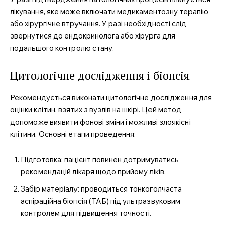
лікування, яке може включати медикаментозну терапію
або хірургічне втручання. У разі необхідності слід
звернутися до ендокринолога або хірурга для
Company
подальшого контролю стану.
Про нас
Цитологічне дослідження і біопсія
Контакти
Підписка
Рекомендується виконати цитологічне дослідження для
оцінки клітин, взятих з вузлів на шкірі. Цей метод
Мій акаунт
допоможе виявити фонові зміни і можливі злоякісні
Медичні книги
клітини. Основні етапи проведення:
Підготовка: пацієнт повинен дотримуватись
рекомендацій лікаря щодо прийому ліків.
Забір матеріалу: проводиться тонкоголчаста
аспіраційна біопсія (ТАБ) під ультразвуковим
контролем для підвищення точності.