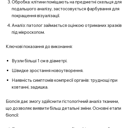
Обробка: клітини поміщають на предметні скельця для
подальшого аналізу, застосовується фарбування для
покращення візуалізації.
Аналіз: патолог займається оцінкою отриманих зразків
під мікроскопом.
Ключові показання до виконання:
Вузли більші 1 см в діаметрі.
Швидке зростання новоутворення.
Наявність симптомів компресії органів: труднощі при
ковтанні, задишка.
Біопсія дає змогу здійснити гістологічний аналіз тканини,
що дозволяє виявити більш детальні зміни. Основні етапи
біопсії: