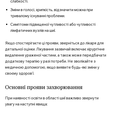
слабкості.
Зміни в голосі, хрипкість, відзначити можна при
тривалому існуванні проблеми.
Симптоми підвищеної чутливості або чутливості
лімфатичних вузлів на шиї.
Якщо спостерігаєте ці прояви, зверніться до лікаря для
детальної оцінки. Лікування зазвичай включає хірургічне
видалення ураженої частини, а також може передбачати
додаткову терапію у разі потреби. Не зволікайте з
медичною допомогою, якщо виявите будь-які зміни у
своєму здоров’ї.
Основні прояви захворювання
При наявності освіти в області шиї важливо звернути
увагу на наступні явища: