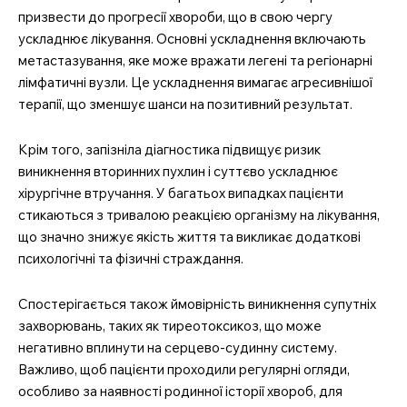
призвести до прогресії хвороби, що в свою чергу
ускладнює лікування. Основні ускладнення включають
метастазування, яке може вражати легені та регіонарні
лімфатичні вузли. Це ускладнення вимагає агресивнішої
терапії, що зменшує шанси на позитивний результат.
Крім того, запізніла діагностика підвищує ризик
виникнення вторинних пухлин і суттєво ускладнює
хірургічне втручання. У багатьох випадках пацієнти
стикаються з тривалою реакцією організму на лікування,
що значно знижує якість життя та викликає додаткові
психологічні та фізичні страждання.
Спостерігається також ймовірність виникнення супутніх
захворювань, таких як тиреотоксикоз, що може
негативно вплинути на серцево-судинну систему.
Важливо, щоб пацієнти проходили регулярні огляди,
особливо за наявності родинної історії хвороб, для