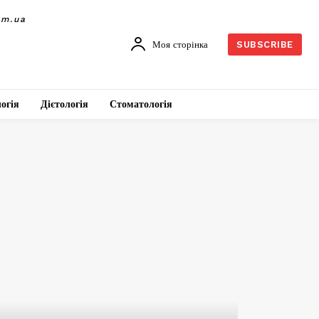
om.ua
Моя сторінка
SUBSCRIBE
огія
Дієтологія
Стоматологія