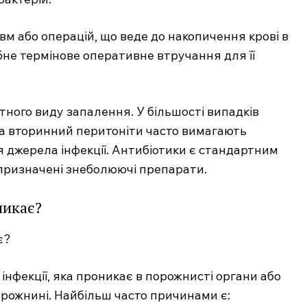
м або операцій, що веде до накопичення крові в
бне термінове оперативне втручання для її
тного виду запалення. У більшості випадків
та вторинний перитоніти часто вимагають
 джерела інфекції. Антибіотики є стандартним
 призначені знеболюючі препарати.
никає?
інфекції, яка проникає в порожнисті органи або
орожнині. Найбільш часто причинами є: