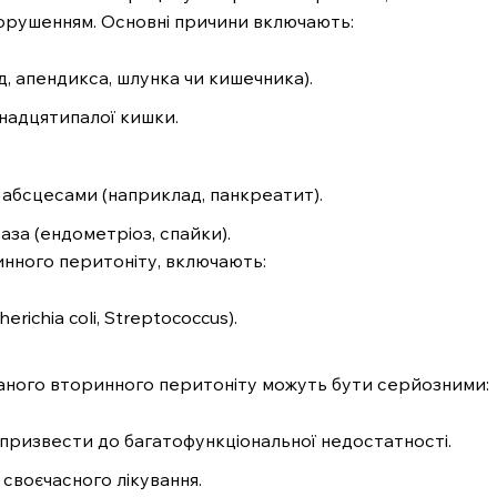
порушенням. Основні причини включають:
д, апендикса, шлунка чи кишечника).
надцятипалої кишки.
абсцесами (наприклад, панкреатит).
аза (ендометріоз, спайки).
ринного перитоніту, включають:
erichia coli, Streptococcus).
ваного вторинного перитоніту можуть бути серйозними:
 призвести до багатофункціональної недостатності.
своєчасного лікування.