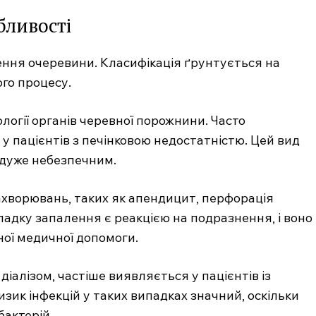
бливості
лення очеревини. Класифікація ґрунтується на
го процесу.
логії органів черевної порожнини. Часто
 у пацієнтів з печінковою недостатністю. Цей вид
 дуже небезпечним.
ахворювань, таких як апендицит, перфорація
падку запалення є реакцією на подразнення, і воно
ої медичної допомоги.
діалізом, частіше виявляється у пацієнтів із
зик інфекцій у таких випадках значний, оскільки
бактерій.