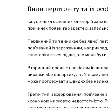
Види перитоніту та їх осо
Існує кілька основних категорій запа
причинах появи та характері запально
Первинний тип виникає без явної пато
пов’язаний із зараженням, наприклад,
спостерігається рідше, але може бути
Вторинний прояв є наслідком інших з
виразки або дивертикуліт. У цьому ви
може прогресувати швидко без належн
Третій тип, захворювання, пов’язане з 
хронічною нирковою недостатністю. Ри
катетери можуть стати порталом для 