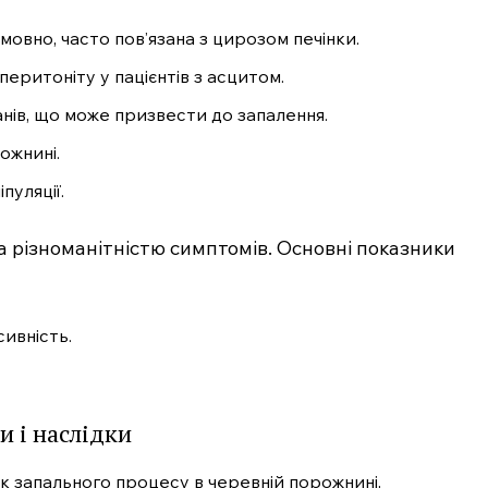
мовно, часто пов’язана з цирозом печінки.
еритоніту у пацієнтів з асцитом.
нів, що може призвести до запалення.
ожнині.
пуляції.
а різноманітністю симптомів. Основні показники
сивність.
 і наслідки
к запального процесу в черевній порожнині,