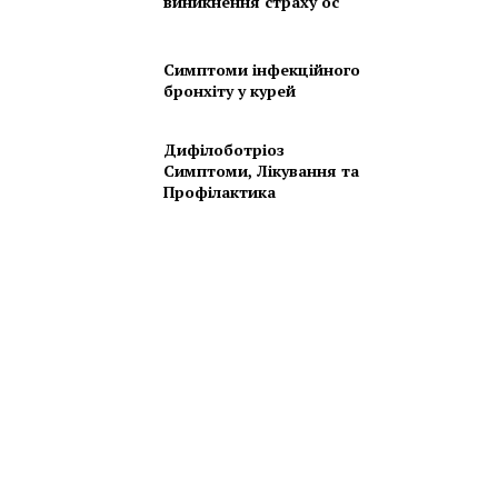
виникнення страху ос
Симптоми інфекційного
бронхіту у курей
Дифілоботріоз
Симптоми, Лікування та
Профілактика