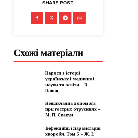
SHARE POST:
Схожі матеріали
Нариси з історії
української медичної
науки та освіти – В.
Плющ
Невідкладна допомога
при гострих отруєннях –
М. П. Скакун
Інфекційні і паразитарні
хвороби. Том 3 – Ж. І.