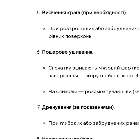
Висічення країв (при необхідності).
SUBSCRIB
При розтрощених або забруднених к
рівних поверхонь.
Пошарове ушивання.
Спочатку зшивають м’язовий шар (кетг
завершення — шкіру (нейлон, шовк 4/
На слизовій — розсмоктувані шви (кет
Дренування (за показаннями).
При глибоких або забруднених ранах
Накладання пов’язки.