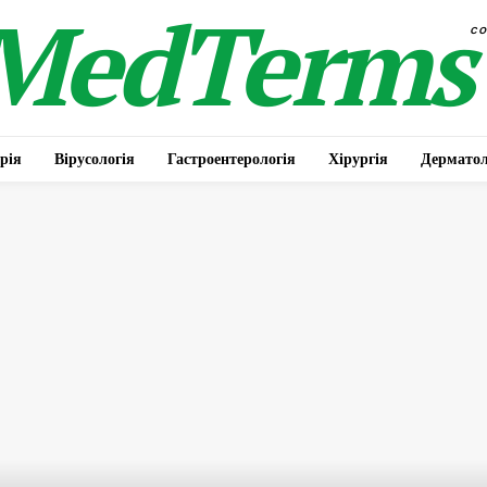
MedTerms
c
рія
Вірусологія
Гастроентерологія
Хірургія
Дерматол