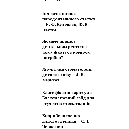
Індексна оцінка
пародонтального статусу
– В. Ф. Куцевляк, Ю. В.
Лахтін
Як саме працює
дентальний рентген і
чому фартух з коміром
потрібен?
Хірургічна стоматологія
дитячого віку – Л. В.
Харьков
Класифікація карієсу за
Блеком: повний гайд для
студентів стоматологів
Хвороби щелепно-
лицевої ділянки – С. І.
Черкашин