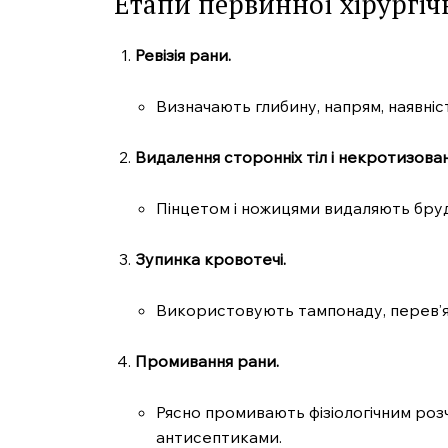
Етапи первинної хірургіч
Ревізія рани.
Визначають глибину, напрям, наявніст
Видалення сторонніх тіл і некротизова
MedTerms
Пінцетом і ножицями видаляють бруд,
професійний
порт
Зупинка кровотечі.
Використовують тампонаду, перев’яз
Промивання рани.
Рясно промивають фізіологічним ро
антисептиками.