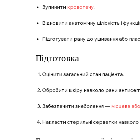
Зупинити
кровотечу
.
Відновити анатомічну цілісність і функц
Підготувати рану до ушивання або плас
Підготовка
Оцінити загальний стан пацієнта.
Обробити шкіру навколо рани антисепт
Забезпечити знеболення —
місцева або
Накласти стерильні серветки навколо р