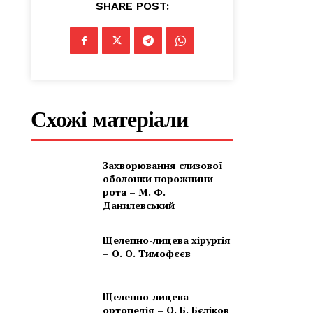
SHARE POST:
Схожі матеріали
Захворювання слизової
оболонки порожнини
рота – М. Ф.
Данилевський
Щелепно-лицева хірургія
– О. О. Тимофєєв
Щелепно-лицева
ортопедія – О. Б. Бєліков