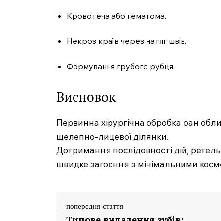
Кровотеча або гематома.
Некроз країв через натяг швів.
Формування грубого рубця.
Висновок
Первинна хірургічна обробка ран обли
щелепно-лицевої ділянки.
Дотримання послідовності дій, ретел
швидке загоєння з мінімальними косм
попередня стаття
Типове видалення зубів: