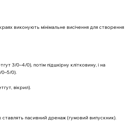
E NOW
раях виконують мінімальне висічення для створення
ут 3/0–4/0), потім підшкірну клітковину, і на
0–5/0).
гут, вікрил).
 ставлять пасивний дренаж (гумовий випускник).