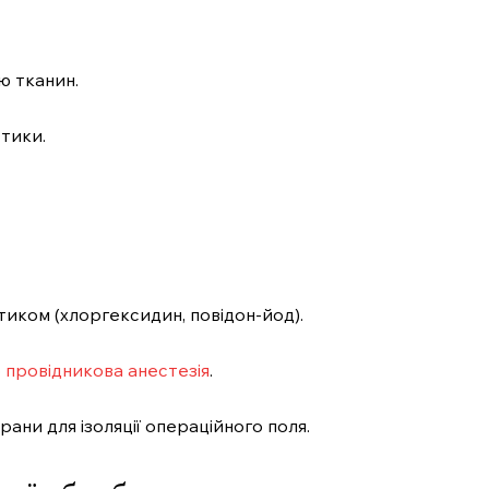
ію тканин.
тики.
иком (хлоргексидин, повідон-йод).
 провідникова анестезія
.
ани для ізоляції операційного поля.