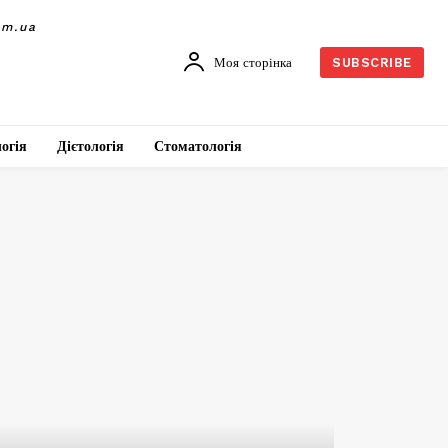
om.ua
Моя сторінка
SUBSCRIBE
огія
Дієтологія
Стоматологія