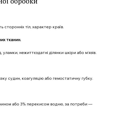
ної обробки
ь сторонніх тіл, характер країв.
них тканин.
.com.ua
 уламки, нежиттєздатні ділянки шкіри або м’язів.
 медичний
ал
Company
ку судин, коагуляцію або гемостатичну губку.
Про нас
Контакти
Підписка
зчином або 3% перекисом водню, за потреби —
Мій акаунт
Медичні книги