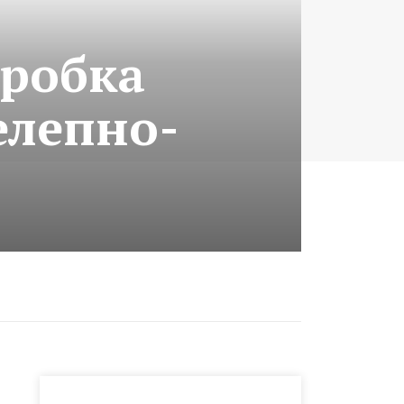
бробка
елепно-