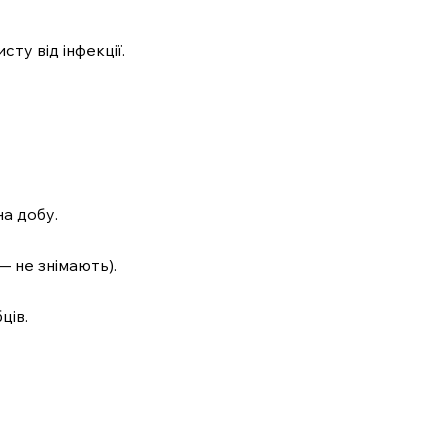
ту від інфекції.
а добу.
— не знімають).
ців.