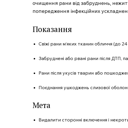
очищення рани від забруднень, нежитт
попередження інфекційних ускладнень
Показання
Свіжі рани м’яких тканин обличчя (до 2
Забруднені або рвані рани після ДТП, п
Рани після укусів тварин або пошкодж
Поєднання ушкоджень слизової оболонк
Мета
Видалити сторонні включення і некроти