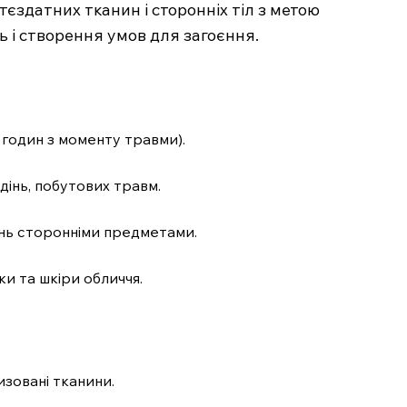
єздатних тканин і сторонніх тіл з метою
 і створення умов для загоєння.
4 годин з моменту травми).
адінь, побутових травм.
ень сторонніми предметами.
и та шкіри обличчя.
зовані тканини.