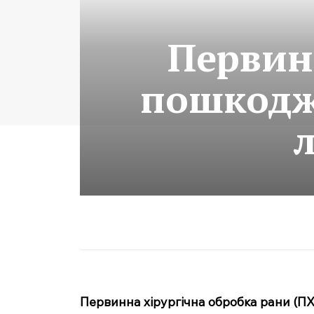
Первин
пошкодж
Первинна хірургічна обробка рани (П