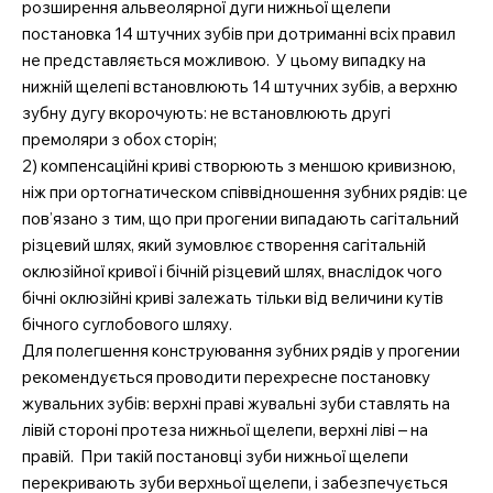
розширення альвеолярної дуги нижньої щелепи
постановка 14 штучних зубів при дотриманні всіх правил
не представляється можливою. У цьому випадку на
нижній щелепі встановлюють 14 штучних зубів, а верхню
зубну дугу вкорочують: не встановлюють другі
премоляри з обох сторін;
2) компенсаційні криві створюють з меншою кривизною,
ніж при ортогнатическом співвідношення зубних рядів: це
пов’язано з тим, що при прогении випадають сагітальний
різцевий шлях, який зумовлює створення сагітальній
оклюзійної кривої і бічній різцевий шлях, внаслідок чого
бічні оклюзійні криві залежать тільки від величини кутів
бічного суглобового шляху.
Для полегшення конструювання зубних рядів у прогении
рекомендується проводити перехресне постановку
жувальних зубів: верхні праві жувальні зуби ставлять на
лівій стороні протеза нижньої щелепи, верхні ліві – на
правій. При такій постановці зуби нижньої щелепи
перекривають зуби верхньої щелепи, і забезпечується