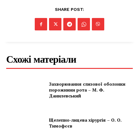
Company
SHARE POST:
Про нас
Контакти
Підписка
Мій акаунт
Схожі матеріали
Медичні книги
Захворювання слизової оболонки
порожнини рота – М. Ф.
Данилевський
Щелепно-лицева хірургія – О. О.
Тимофєєв