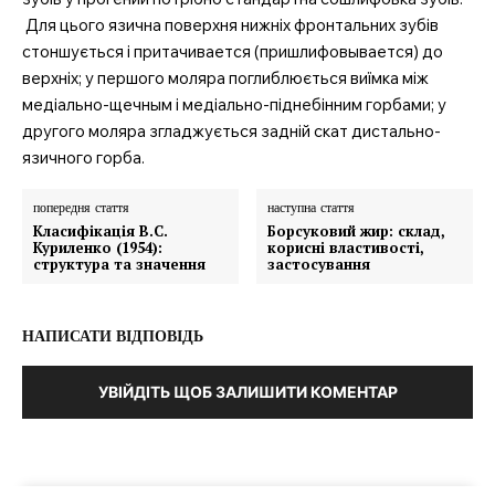
Для цього язична поверхня нижніх фронтальних зубів
стоншується і притачивается (пришлифовывается) до
MedTerms.com.ua
верхніх; у першого моляра поглиблюється виїмка між
професійний медичний
медіально-щечным і медіально-піднебінним горбами; у
портал
другого моляра згладжується задній скат дистально-
язичного горба.
попередня стаття
наступна стаття
Класифікація B.C.
Борсуковий жир: склад,
Куриленко (1954):
корисні властивості,
структура та значення
застосування
НАПИСАТИ ВІДПОВІДЬ
УВІЙДІТЬ ЩОБ ЗАЛИШИТИ КОМЕНТАР
SUBSCRIBE NOW