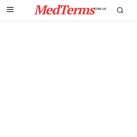
MedTerms
COM.UA