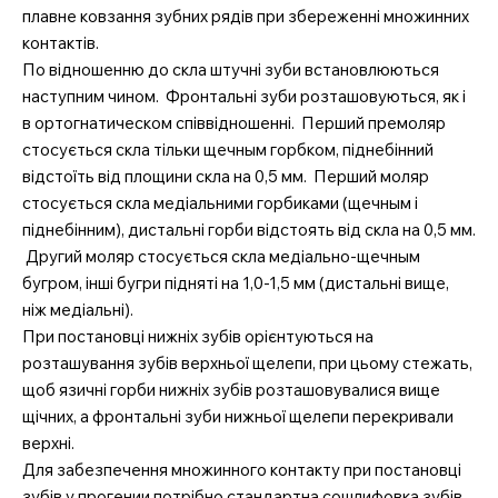
плавне ковзання зубних рядів при збереженні множинних
контактів.
По відношенню до скла штучні зуби встановлюються
наступним чином. Фронтальні зуби розташовуються, як і
в ортогнатическом співвідношенні. Перший премоляр
стосується скла тільки щечным горбком, піднебінний
відстоїть від площини скла на 0,5 мм. Перший моляр
стосується скла медіальними горбиками (щечным і
піднебінним), дистальні горби відстоять від скла на 0,5 мм.
Другий моляр стосується скла медіально-щечным
бугром, інші бугри підняті на 1,0-1,5 мм (дистальні вище,
ніж медіальні).
При постановці нижніх зубів орієнтуються на
розташування зубів верхньої щелепи, при цьому стежать,
щоб язичні горби нижніх зубів розташовувалися вище
щічних, а фронтальні зуби нижньої щелепи перекривали
верхні.
Для забезпечення множинного контакту при постановці
зубів у прогении потрібно стандартна сошлифовка зубів.