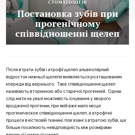
СТОМАТОЛОГІЯ
Постановка зубів при
прогенічному
співвідношенні щелеп
Після втрати зубів і атрофії щелеп альвеолярний
відросток нижньої щелепи виявляється розташованим
кпереди від верхнього. Таке співвідношення щелеп
називають вторинною або старечої прогенией. Однак
слід мати на увазі можливість існування у хворого
вродженої прогении, при якій вже мало місце
прогеническое співвідношення щелеп, а атрофічні
процеси в кістковій тканині, пов’язані з втратою зубів, ще
більше посилюють невідповідність між розмірами
верхньої і нижньої щелеп.