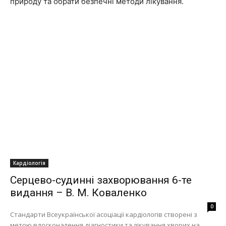
природу та обрати безпечні методи лікування.
Кардіологія
Серцево-судинні захворювання 6-те
видання – В. М. Коваленко
0
Стандарти Всеукраїнської асоціації кардіологів створені з
метою вдосконалення діагностики та лікування хворих на