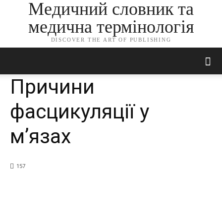
Медичний словник та
медична термінологія
DISCOVER THE ART OF PUBLISHING
Причини
фасцикуляції у
м’язах
157