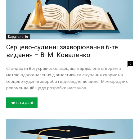
Кардіологія
Серцево-судинні захворювання 6-те
видання – В. М. Коваленко
0
Стандарти Всеукраїнської асоціації кардіологів створені з
метою вдосконалення діагностики та лікування хворих на
серцево-судинні хвороби і відповідно до вимог Міжнародних
рекомендацій щодо розробки настанов...
читати далі