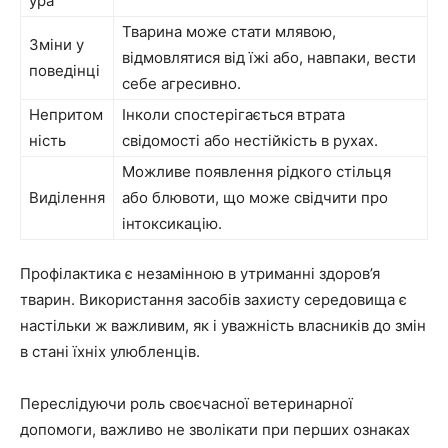
ура
Тварина може стати млявою,
Зміни у
відмовлятися від їжі або, навпаки, вести
поведінці
себе агресивно.
Непритом
Інколи спостерігається втрата
ність
свідомості або нестійкість в рухах.
Можливе появлення рідкого стільця
Виділення
або блювоти, що може свідчити про
інтоксикацію.
Профілактика є незамінною в утриманні здоров’я
тварин. Використання засобів захисту середовища є
настільки ж важливим, як і уважність власників до змін
в стані їхніх улюбленців.
Переслідуючи роль своєчасної ветеринарної
допомоги, важливо не зволікати при перших ознаках