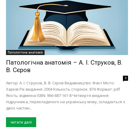
Патологічна анатомія
Патологічна анатомія – А. І. Струков, В.
В. Сєров
0
Автор: А. І. Струков, В. В. Сєров Видавництво: Факт Місто:
Харків Рік видання: 2004 Кількість сторінок: 874 Формат: pdf
Якість: відмінна ISBN: 966-687-161-8 Четверте видання
підручника, перекладеного на українську мову, складається з
двох частин...
читати далі