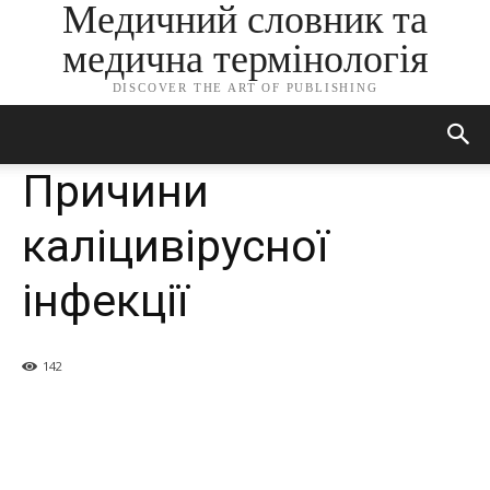
Медичний словник та
медична термінологія
DISCOVER THE ART OF PUBLISHING
Причини
каліцивірусної
інфекції
142