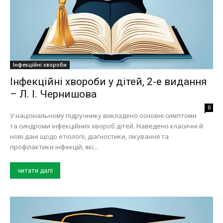
Інфекційні хвороби
Інфекційні хвороби у дітей, 2-е видання
– Л. І. Чернишова
0
У національному підручнику викладено основні симптоми
та синдроми інфекційних хвороб дітей. Наведено класичні й
нові дані щодо етіології, діагностики, лікування та
профілактики інфекцій, які...
читати далі