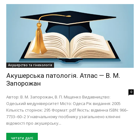
Акушерство та гінекологія
Акушерська патологія. Атлас — В. М.
Запорожан
0
Автор: В. М. Запорожан, В. П. Міщенко Видавництво:
Одеський медуніверситет Місто: Одеса Рік видання: 2005
Кількість сторінок: 295 Формат: pdf Якість: відмінна ISBN: 966–
7733–60–2 У навчальному посiбнику узагальнено клiнiчнi
вiдомостi про акушерську...
читати далі