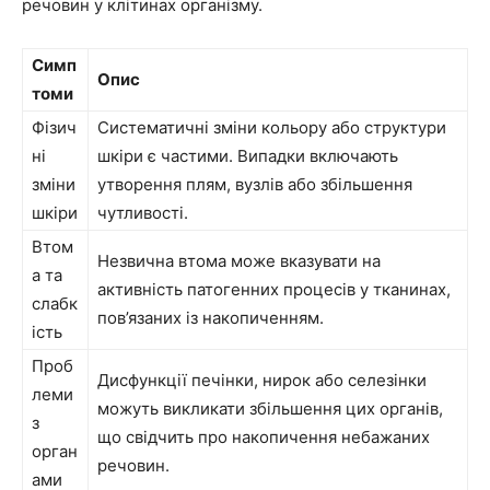
речовин у клітинах організму.
Симп
Опис
томи
Фізич
Систематичні зміни кольору або структури
ні
шкіри є частими. Випадки включають
зміни
утворення плям, вузлів або збільшення
шкіри
чутливості.
Втом
Незвична втома може вказувати на
а та
активність патогенних процесів у тканинах,
слабк
пов’язаних із накопиченням.
ість
Проб
Дисфункції печінки, нирок або селезінки
леми
можуть викликати збільшення цих органів,
з
що свідчить про накопичення небажаних
орган
речовин.
ами