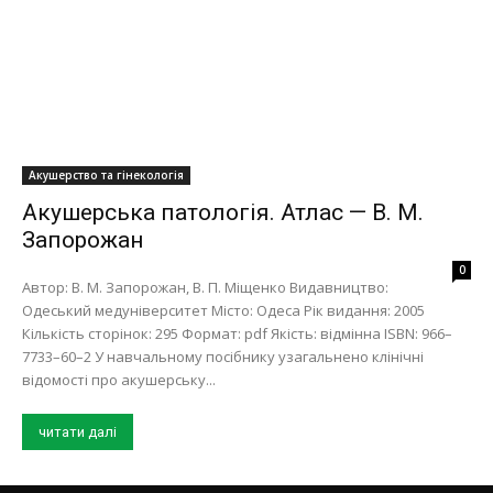
Акушерство та гінекологія
Акушерська патологія. Атлас — В. М.
Запорожан
0
Автор: В. М. Запорожан, В. П. Міщенко Видавництво:
Одеський медуніверситет Місто: Одеса Рік видання: 2005
Кількість сторінок: 295 Формат: pdf Якість: відмінна ISBN: 966–
7733–60–2 У навчальному посiбнику узагальнено клiнiчнi
вiдомостi про акушерську...
читати далі