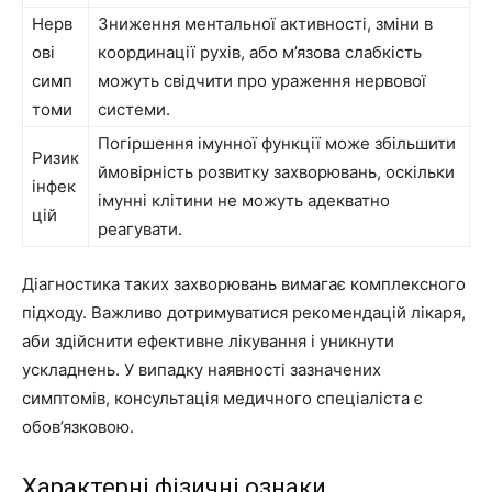
Нерв
Зниження ментальної активності, зміни в
ові
координації рухів, або м’язова слабкість
симп
можуть свідчити про ураження нервової
томи
системи.
Погіршення імунної функції може збільшити
Ризик
ймовірність розвитку захворювань, оскільки
інфек
імунні клітини не можуть адекватно
цій
реагувати.
Діагностика таких захворювань вимагає комплексного
підходу. Важливо дотримуватися рекомендацій лікаря,
аби здійснити ефективне лікування і уникнути
ускладнень. У випадку наявності зазначених
симптомів, консультація медичного спеціаліста є
обов’язковою.
Характерні фізичні ознаки