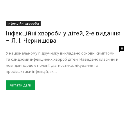
Інфекційні хвороби
Інфекційні хвороби у дітей, 2-е видання
– Л. І. Чернишова
0
У національному підручнику викладено основні симптоми
та синдроми інфекційних хвороб дітей. Наведено класичні й
нові дані щодо етіології, діагностики, лікування та
профілактики інфекцій, які...
читати далі