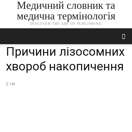
Медичний словник та
медична термінологія
DISCOVER THE ART OF PUBLISHING
Причини лізосомних
хвороб накопичення
110