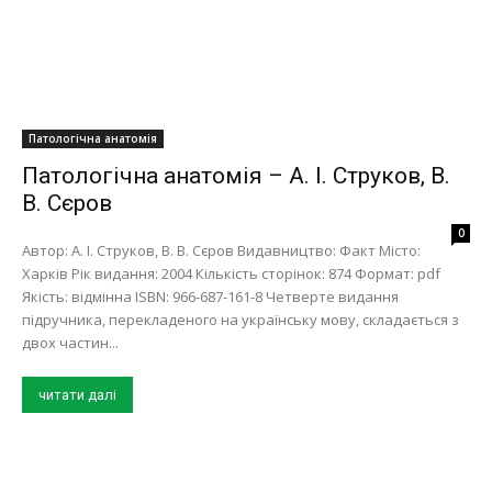
Патологічна анатомія
Патологічна анатомія – А. І. Струков, В.
В. Сєров
0
Автор: А. І. Струков, В. В. Сєров Видавництво: Факт Місто:
Харків Рік видання: 2004 Кількість сторінок: 874 Формат: pdf
Якість: відмінна ISBN: 966-687-161-8 Четверте видання
підручника, перекладеного на українську мову, складається з
двох частин...
читати далі