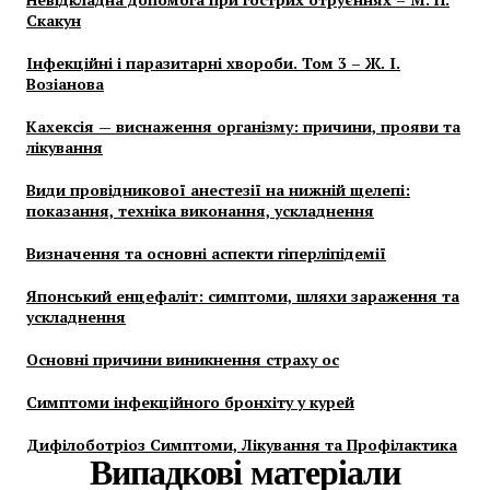
Скакун
Інфекційні і паразитарні хвороби. Том 3 – Ж. І.
Возіанова
Кахексія — виснаження організму: причини, прояви та
лікування
Види провідникової анестезії на нижній щелепі:
показання, техніка виконання, ускладнення
Визначення та основні аспекти гіперліпідемії
Японський енцефаліт: симптоми, шляхи зараження та
ускладнення
Основні причини виникнення страху ос
Симптоми інфекційного бронхіту у курей
Дифілоботріоз Симптоми, Лікування та Профілактика
Випадкові матеріали