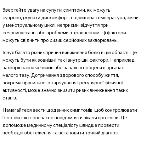
Звертайте увагу на супутні симптоми, які можуть
супроводжувати дискомфорт: підвищена температура, зміни
у менструальному циклі, неприємні відчуття при
сечовипусканні або проблеми з травленням. Ці фактори
можуть свідчити про ризик серйозних захворювань.
Існує багато різних причин виникнення болю в цій області. Це
можуть бути як зовнішні, так і внутрішні фактори. Наприклад,
захворювання яєчників або запальні процеси в органах
малого тазу. Дотримання здорового способу життя,
зокрема правильного харчування і регулярної фізичної
активності, може значно знизити ризик виникнення таких
станів.
Намагайтеся вести щоденник симптомів, щоб контролювати
їх розвиток і своєчасно повідомляти лікаря про зміни. Це
допоможе медичному спеціалісту швидше провести
необхідні обстеження та встановити точний діагноз.