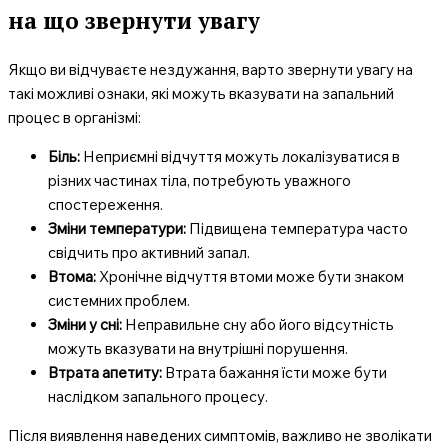
на що звернути увагу
Якщо ви відчуваєте нездужання, варто звернути увагу на
такі можливі ознаки, які можуть вказувати на запальний
процес в організмі:
Біль:
Неприємні відчуття можуть локалізуватися в
різних частинах тіла, потребують уважного
спостереження.
Зміни температури:
Підвищена температура часто
свідчить про активний запал.
Втома:
Хронічне відчуття втоми може бути знаком
системних проблем.
Зміни у сні:
Неправильне сну або його відсутність
можуть вказувати на внутрішні порушення.
Втрата апетиту:
Втрата бажання їсти може бути
наслідком запального процесу.
Після виявлення наведених симптомів, важливо не зволікати