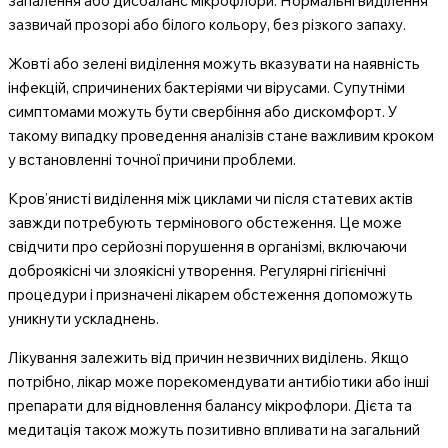
запалення або дисбаланс мікрофлори. Нормальні виділення
зазвичай прозорі або білого кольору, без різкого запаху.
Жовті або зелені виділення можуть вказувати на наявність
інфекцій, спричинених бактеріями чи вірусами. Супутніми
симптомами можуть бути свербіння або дискомфорт. У
такому випадку проведення аналізів стане важливим кроком
у встановленні точної причини проблеми.
Кров’янисті виділення між циклами чи після статевих актів
завжди потребують термінового обстеження. Це може
свідчити про серйозні порушення в організмі, включаючи
доброякісні чи злоякісні утворення. Регулярні гігієнічні
процедури і призначені лікарем обстеження допоможуть
уникнути ускладнень.
Лікування залежить від причин незвичних виділень. Якщо
потрібно, лікар може порекомендувати антибіотики або інші
препарати для відновлення балансу мікрофлори. Дієта та
медитація також можуть позитивно впливати на загальний