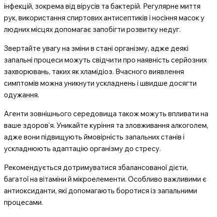
інфекцій, зокрема від вірусів та бактерій. Регулярне миття
рук, використання спиртових антисептиків і носіння масок у
людних місцях допомагає запобігти розвитку недуг.
Звертайте увагу на зміни в стані організму, адже деякі
запальні процеси можуть свідчити про наявність серйозних
захворювань, таких як хламідіоз. Вчасного виявлення
симптомів можна уникнути ускладнень і швидше досягти
одужання.
Агенти зовнішнього середовища також можуть впливати на
ваше здоров’я. Уникайте куріння та зловживання алкоголем,
адже вони підвищують ймовірність запальних станів і
ускладнюють адаптацію організму до стресу.
Рекомендується дотримуватися збалансованої дієти,
багатої на вітаміни й мікроелементи. Особливо важливими є
антиоксиданти, які допомагають боротися із запальними
процесами.