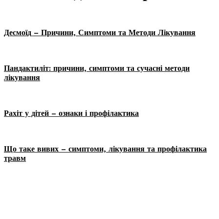
Десмоїд – Причини, Симптоми та Методи Лікування
Пандактиліт: причини, симптоми та сучасні методи
лікування
Рахіт у дітей – ознаки і профілактика
Що таке вивих – симптоми, лікування та профілактика
травм