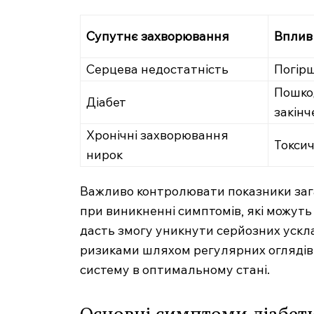
Супутнє захворювання
Вплив
Серцева недостатність
Погір
Пошко
Діабет
закінч
Хронічні захворювання
Токси
нирок
Важливо контролювати показники зага
при виникненні симптомів, які можут
дасть змогу уникнути серйозних ускл
ризиками шляхом регулярних оглядів 
систему в оптимальному стані.