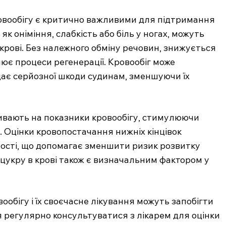
овообігу є критично важливими для підтримання
 як оніміння, слабкість або біль у ногах, можуть
крові. Без належного обміну речовин, знижується
нює процеси регенерації. Кровообіг може
дає серйозної шкоди судинам, зменшуючи їх
ивають на показники кровообігу, стимулюючи
. Оцінки кровопостачання нижніх кінцівок
.com.ua
ності, що допомагає зменшити ризик розвитку
 медичний
 цукру в крові також є визначальним фактором у
ал
Company
бігу і їх своєчасне лікування можуть запобігти
Про нас
 регулярно консультуватися з лікарем для оцінки
Контакти