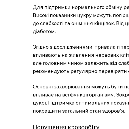
Для підтримки нормального обміну р
Високі показники цукру можуть погір
до слабкості та оніміння кінцівок. Від
діабетом.
Згідно з дослідженнями, тривала гіпе
впливають на живлення нервових кліти
але головним чином залежить від слабко
рекомендують регулярно перевіряти с
Основні захворювання можуть бути по
впливає на всі функції організму. Зок
цукрі. Підтримка оптимальних показн
покращити загальний стан здоров’я.
Порушення кровообігу