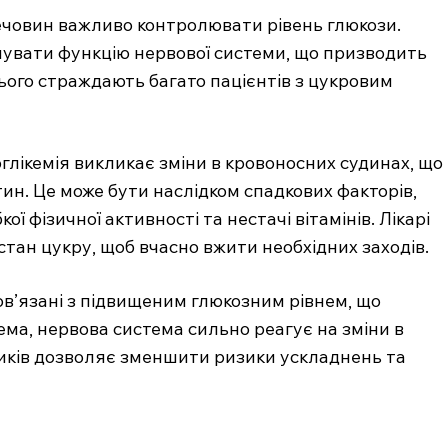
ечовин важливо контролювати рівень глюкози.
шувати функцію нервової системи, що призводить
 цього страждають багато пацієнтів з цукровим
рглікемія викликає зміни в кровоносних судинах, що
н. Це може бути наслідком спадкових факторів,
ї фізичної активності та нестачі вітамінів. Лікарі
тан цукру, щоб вчасно вжити необхідних заходів.
в’язані з підвищеним глюкозним рівнем, що
рема, нервова система сильно реагує на зміни в
иків дозволяє зменшити ризики ускладнень та