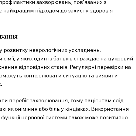
 профілактики захворювань, пов’язаних з
Підписка
 є найкращим підходом до захисту здоров’я
Мій акаунт
Медичні книги
ювання
E NOW
у розвитку неврологічних ускладнень.
ім’ї, у яких один із батьків страждає на цукровий
нення відповідних станів. Регулярні перевірки на
опоможуть контролювати ситуацію та виявити
.
ти перебіг захворювання, тому пацієнтам слід
кі як оніміння або біль у кінцівках. Використання
функції нервової системи також може позитивно