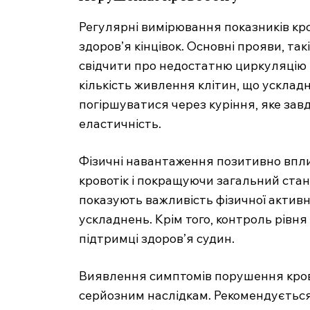
Регулярні вимірювання показників кр
здоров’я кінцівок. Основні прояви, такі
свідчити про недостатню циркуляцію 
кількість живлення клітин, що усклад
погіршуватися через куріння, яке зав
еластичність.
Фізичні навантаження позитивно впл
кровотік і покращуючи загальний стан
MedTerms
показують важливість фізичної актив
професійний
ускладнень. Крім того, контроль рівня
порт
підтримці здоров’я судин.
Виявлення симптомів порушення кровоо
серйозним наслідкам. Рекомендується