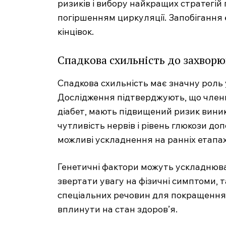
ризиків і вибору найкращих стратегій
погіршенням циркуляції. Запобігання
кінцівок.
Спадкова схильність до захвор
SUBSCRIB
Спадкова схильність має значну роль 
Дослідження підтверджують, що члени с
діабет, мають підвищений ризик виник
чутливість нервів і рівень глюкози д
можливі ускладнення на ранніх етапах
Генетичні фактори можуть ускладнюва
звертати увагу на фізичні симптоми, та
спеціальних речовин для покращення 
вплинути на стан здоров’я.