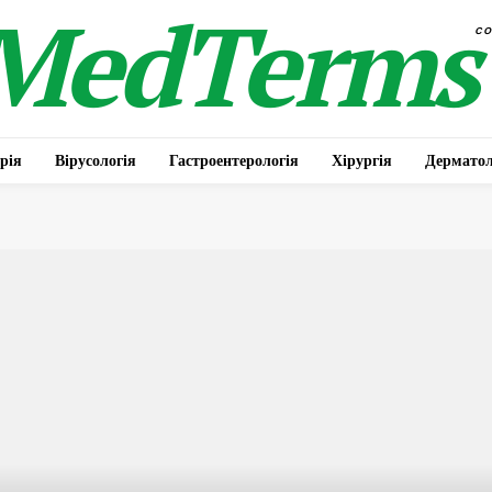
MedTerms
c
рія
Вірусологія
Гастроентерологія
Хірургія
Дерматол