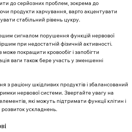
ити до серйозних проблем, зокрема до
ючи продукти харчування, варто акцентувати
увати стабільний рівень цукру.
першим сигналом порушення функцій нервової
іршим при недостатній фізичній активності.
 може покращити кровообіг і запобігти
ція ваги також бере участь у зменшенні
я з раціону шкідливих продуктів і збалансований
тримки нервової системи. Звертайте увагу на
елементів, які можуть підтримати функції клітин і
 розвиток ускладнень.
ові