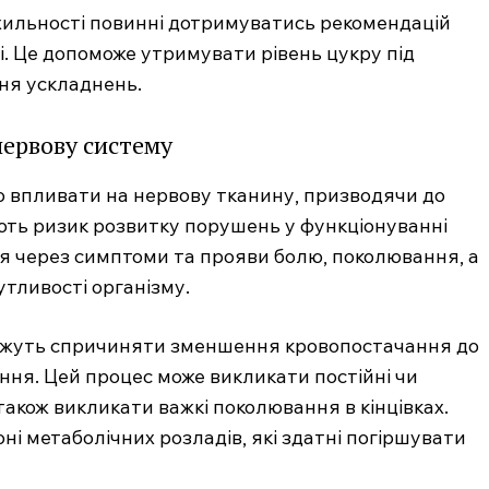
хильності повинні дотримуватись рекомендацій
ті. Це допоможе утримувати рівень цукру під
ня ускладнень.
нервову систему
 впливати на нервову тканину, призводячи до
ть ризик розвитку порушень у функціонуванні
ся через симптоми та прояви болю, поколювання, а
утливості організму.
можуть спричиняти зменшення кровопостачання до
ення. Цей процес може викликати постійні чи
також викликати важкі поколювання в кінцівках.
ні метаболічних розладів, які здатні погіршувати