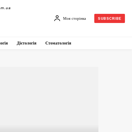
om.ua
Моя сторінка
SUBSCRIBE
огія
Дієтологія
Стоматологія