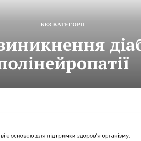
БЕЗ КАТЕГОРІЇ
виникнення діа
полінейропатії
ві є основою для підтримки здоров’я організму.