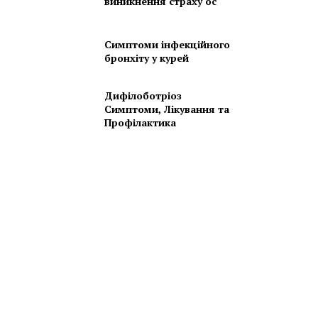
виникнення страху ос
Симптоми інфекційного
бронхіту у курей
Дифілоботріоз
Симптоми, Лікування та
Профілактика