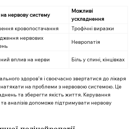
Можливі
 на нервову систему
ускладнення
шення кровопостачання
Трофічні виразки
дження нервових
Невропатія
ень
чний вплив на нерви
Біль у спині, кінцівках
льного здоров’я і своєчасно звертатися до лікаря
ь натякати на проблеми з нервовою системою. Це
аднень та зберегти якість життя. Керування
та аналізів допоможе підтримувати нервову