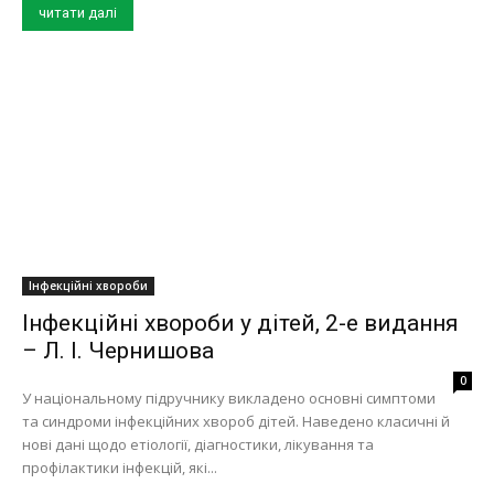
читати далі
Інфекційні хвороби
Інфекційні хвороби у дітей, 2-е видання
– Л. І. Чернишова
0
У національному підручнику викладено основні симптоми
та синдроми інфекційних хвороб дітей. Наведено класичні й
нові дані щодо етіології, діагностики, лікування та
профілактики інфекцій, які...