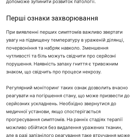
допоможе зупинити розвиток патології.
Перші ознаки захворювання
При виявленні перших симптомів важливо звертати
увагу на підвищену температуру в ураженій ділянці,
почервоніння та набряк навколо. Зменшення
чутливості та біль можуть свідчити про серйозні
порушення. Наявність запаху гниття є тривожним
знаком, що свідчить про процеси некрозу.
Регулярний моніторинг таких ознак дозволить вчасно
реагувати на погіршення стану, що може призвести до
серйозних ускладнень. Необхідно звернутися до
медичної установи, якщо спостерігається
прогресування симптомів. На ранніх стадіях терапії
можливо обійтися без видалення уражених тканин,
але в разі запізнілого реагування таке втручання може