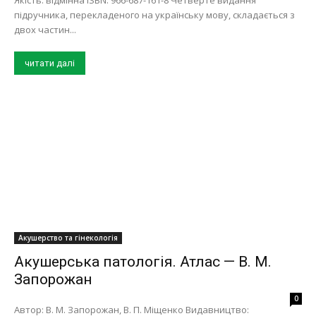
Якість: відмінна ISBN: 966-687-161-8 Четверте видання
підручника, перекладеного на українську мову, складається з
двох частин...
читати далі
Акушерство та гінекологія
Акушерська патологія. Атлас — В. М.
Запорожан
0
Автор: В. М. Запорожан, В. П. Міщенко Видавництво: