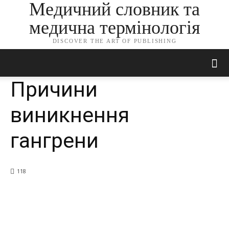
Медичний словник та
медична термінологія
DISCOVER THE ART OF PUBLISHING
Причини
виникнення
гангрени
118