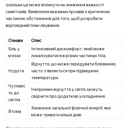
оскільки це може вплинути на зниження важкості
симптомів. Виявлення вказаних проявів є критичною
частиною обстеження для того, щоб розробити
відповідний план лікування.
Ознаки
Опис
Біль у
Інтенсивний дискомфорт, який може
м’язах
локалізуватися в різних частинах тіла.
Відчуття, що може передувати блюванню,
Нудота
часто з’являється при підвищенні
температури.
Чутливіс
Неприємні відчуття у світлі, можуть
ть до
свідчити про додаткові ускладнення.
світла
Зниження загальної фізичної енергії, яке
Втома
може тривати кілька днів.