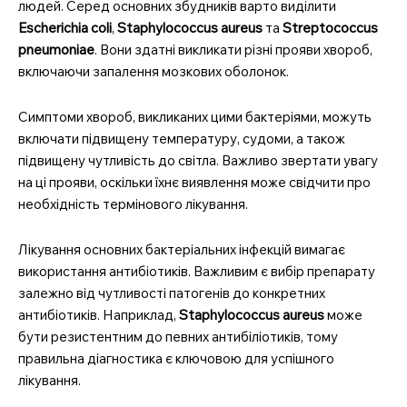
людей. Серед основних збудників варто виділити
Escherichia coli
,
Staphylococcus aureus
та
Streptococcus
pneumoniae
. Вони здатні викликати різні прояви хвороб,
включаючи запалення мозкових оболонок.
Симптоми хвороб, викликаних цими бактеріями, можуть
включати підвищену температуру, судоми, а також
підвищену чутливість до світла. Важливо звертати увагу
на ці прояви, оскільки їхнє виявлення може свідчити про
необхідність термінового лікування.
Лікування основних бактеріальних інфекцій вимагає
використання антибіотиків. Важливим є вибір препарату
залежно від чутливості патогенів до конкретних
антибіотиків. Наприклад,
Staphylococcus aureus
може
бути резистентним до певних антибіліотиків, тому
правильна діагностика є ключовою для успішного
лікування.