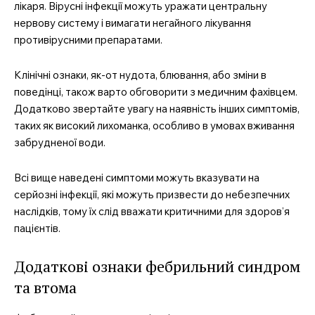
Company
лікаря. Вірусні інфекції можуть уражати центральну
нервову систему і вимагати негайного лікування
Про нас
противірусними препаратами.
Контакти
Клінічні ознаки, як-от нудота, блювання, або зміни в
Підписка
поведінці, також варто обговорити з медичним фахівцем.
Мій акаунт
Додатково звертайте увагу на наявність інших симптомів,
Медичні книги
таких як високий лихоманка, особливо в умовах вживання
забрудненої води.
Всі вище наведені симптоми можуть вказувати на
серйозні інфекції, які можуть призвести до небезпечних
наслідків, тому їх слід вважати критичними для здоров’я
пацієнтів.
Додаткові ознаки фебрильний синдром
та втома