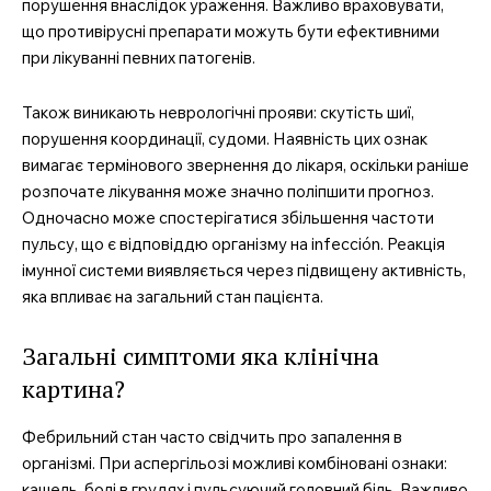
порушення внаслідок ураження. Важливо враховувати,
що противірусні препарати можуть бути ефективними
при лікуванні певних патогенів.
Також виникають неврологічні прояви: скутість шиї,
порушення координації, судоми. Наявність цих ознак
вимагає термінового звернення до лікаря, оскільки раніше
розпочате лікування може значно поліпшити прогноз.
Одночасно може спостерігатися збільшення частоти
пульсу, що є відповіддю організму на infección. Реакція
імунної системи виявляється через підвищену активність,
яка впливає на загальний стан пацієнта.
Загальні симптоми яка клінічна
картина?
Фебрильний стан часто свідчить про запалення в
організмі. При аспергільозі можливі комбіновані ознаки:
кашель, болі в грудях і пульсуючий головний біль. Важливо