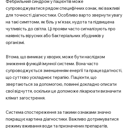
Фебрильний синдром у пацієнтів може
супроводжуватися рядом специфічних ознак, які важливі
для точності діагностики. Особливо варто звернути увагу
на такі симптоми, як біль у м’язах, нудота та підвищена
чутливість до світла. Ці прояви часто сигналізують про
наявність вірусних або бактеріальних збудників у
організмі.
Втома, що виникає у хворих, може бути наслідком
зниження функцій імунної системи. Вона часто
супроводжується зменшенням енергії та працездатності,
що суттєво ускладнює терапію. Пацієнти, що
звертаються за допомогою, повинні докладно описати
свої відчуття, оскільки це допоможе лікарюати визначити
клімат загострення.
Система спостереження за такими ознаками значно
покращує картина діагностики. Важливо дотримуватися
режиму вживання води та призначених препаратів,