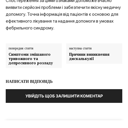
Спостереження за цими ознаками допоможе вчасно
виявити серйозні проблеми і забезпечити якісну медичну
допомогу. Точна інформація від пацієнтів є основою для
ефективного лікування та надання допомоги в умовах
фебрильного синдрому.
попередня стаття
наступна стаття
Симптоми змішаного
Причини виникнення
тривожного та
дискалькулії
депресивного розладу
НАПИСАТИ ВІДПОВІДЬ
УВІЙДІТЬ ЩОБ ЗАЛИШИТИ КОМЕНТАР