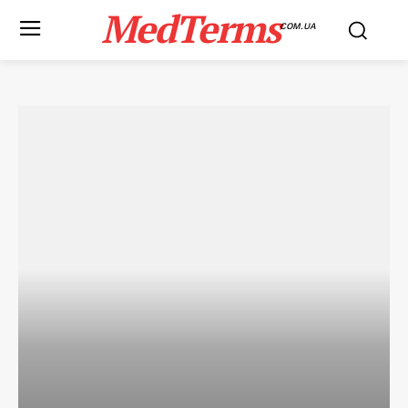
MedTerms
COM.UA