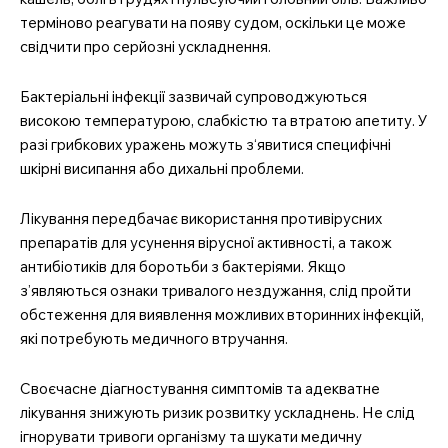
терміново реагувати на появу судом, оскільки це може
свідчити про серйозні ускладнення.
Бактеріальні інфекції зазвичай супроводжуються
високою температурою, слабкістю та втратою апетиту. У
разі грибкових уражень можуть з‘явитися специфічні
шкірні висипання або дихальні проблеми.
Лікування передбачає використання противірусних
препаратів для усунення вірусної активності, а також
антибіотиків для боротьби з бактеріями. Якщо
з’являються ознаки тривалого нездужання, слід пройти
обстеження для виявлення можливих вторинних інфекцій,
які потребують медичного втручання.
Своєчасне діагностування симптомів та адекватне
лікування знижують ризик розвитку ускладнень. Не слід
ігнорувати тривоги організму та шукати медичну