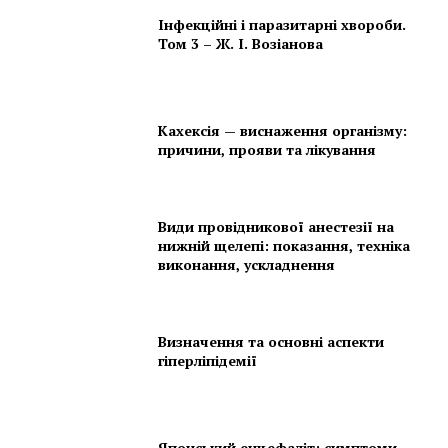
Інфекційні і паразитарні хвороби.
Том 3 – Ж. І. Возіанова
Кахексія — виснаження організму:
причини, прояви та лікування
Види провідникової анестезії на
нижній щелепі: показання, техніка
виконання, ускладнення
Визначення та основні аспекти
гіперліпідемії
Японський енцефаліт: симптоми,