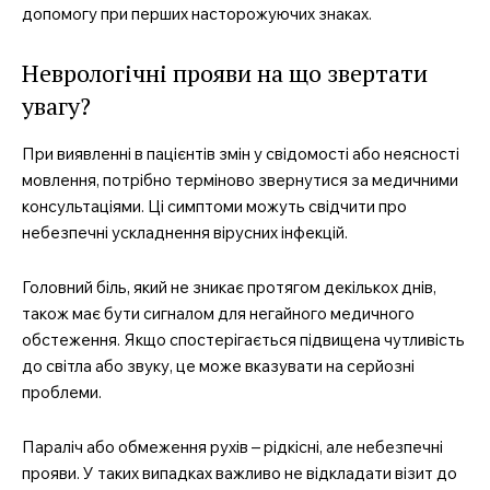
допомогу при перших насторожуючих знаках.
MedTerms.com.ua
професійний медичний
Неврологічні прояви на що звертати
портал
увагу?
При виявленні в пацієнтів змін у свідомості або неясності
мовлення, потрібно терміново звернутися за медичними
консультаціями. Ці симптоми можуть свідчити про
небезпечні ускладнення вірусних інфекцій.
Головний біль, який не зникає протягом декількох днів,
також має бути сигналом для негайного медичного
обстеження. Якщо спостерігається підвищена чутливість
до світла або звуку, це може вказувати на серйозні
SUBSCRIBE NOW
проблеми.
Параліч або обмеження рухів – рідкісні, але небезпечні
прояви. У таких випадках важливо не відкладати візит до