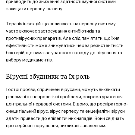
призводить до зниження здатності імунної системи
захищати нервову тканину.
Терапія інфекцій, що впливають на нервову систему,
часто включає застосування антибіотиків та
противірусних препаратів. Але слід пам’ятати, що їхня
ефективність може знижуватись через резистентність
бактерій, що вимагає уважного підходу до лікування та
вибору медикаментів.
Вірусні збудники та їх роль
Гострі прояви, спричинені вірусами, можуть викликати
різноманітні неврологічні проблеми, зокрема ураження
центральної нервової системи. Відомо, що респіраторно-
синцитіальний вірус, вірус герпесу та енцефалітні віруси
здатні привести до епілептичних нападів. Вони свідчать
про серйозні порушення, викликані запаленням.