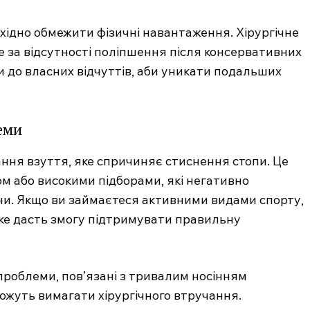
хідно обмежити фізичні навантаження. Хірургічне
 за відсутності поліпшення після консервативних
и до власних відчуттів, аби уникати подальших
еми
ня взуття, яке спричиняє стиснення стопи. Це
м або високими підборами, які негативно
.com.ua
ни. Якщо ви займаєтеся активними видами спорту,
 медичний
яке дасть змогу підтримувати правильну
ал
Company
 проблеми, пов’язані з тривалим носінням
Про нас
ожуть вимагати хірургічного втручання.
Контакти