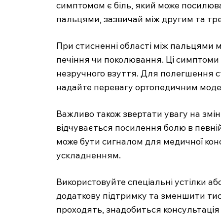
симптомом є біль, який може посилюват
пальцями, зазвичай між другим та тре
При стисненні області між пальцями м
печіння чи поколювання. Ці симптоми 
незручного взуття. Для полегшення с
надайте перевагу ортопедичним мод
Важливо також звертати увагу на зміни
відчувається посилення болю в певній
може бути сигналом для медичної конс
ускладненням.
Використовуйте спеціальні устілки аб
додаткову підтримку та зменшити тис
проходять, знадобиться консультація