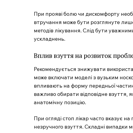
При прояві болю чи дискомфорту необ
втручання може бути розглянуте лише
методів лікування. Слід бути уважним
ускладнень.
Вплив взуття на розвиток пробл
Рекомендується знижувати використан
може включати моделі з вузьким носко
MedTerms
впливають на форму передньої части
професійний
важливо обирати відповідне взуття, 
порт
анатомічну позицію.
При огляді стоп лікар часто вказує на
незручного взуття. Складні випадки м