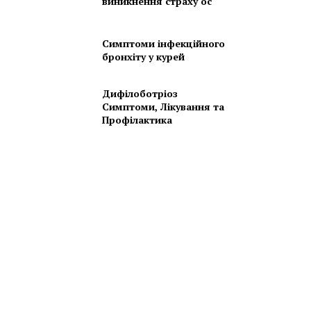
виникнення страху ос
Симптоми інфекційного
бронхіту у курей
Дифілоботріоз
Симптоми, Лікування та
Профілактика