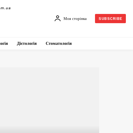
om.ua
Моя сторінка
SUBSCRIBE
огія
Дієтологія
Стоматологія