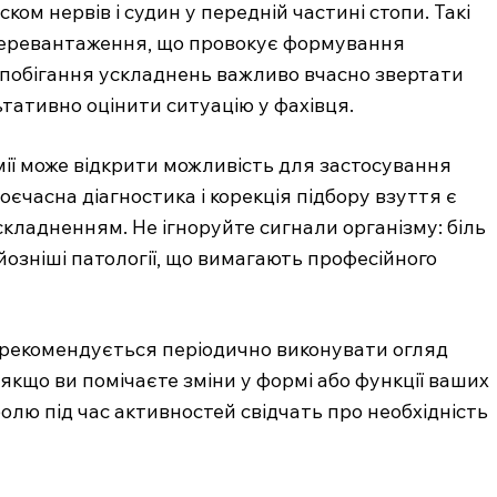
м нервів і судин у передній частині стопи. Такі
перевантаження, що провокує формування
апобігання ускладнень важливо вчасно звертати
ьтативно оцінити ситуацію у фахівця.
ії може відкрити можливість для застосування
оєчасна діагностика і корекція підбору взуття є
кладненням. Не ігноруйте сигнали організму: біль
озніші патології, що вимагають професійного
рекомендується періодично виконувати огляд
якщо ви помічаєте зміни у формі або функції ваших
болю під час активностей свідчать про необхідність