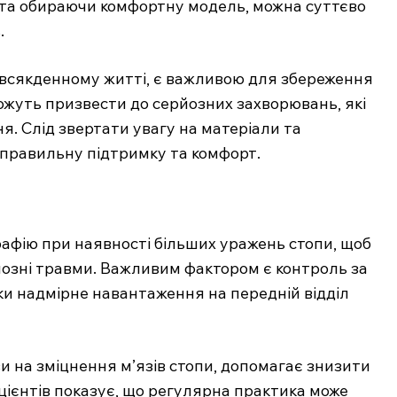
та обираючи комфортну модель, можна суттєво
Підписка
.
Мій акаунт
Медичні книги
повсякденному житті, є важливою для збереження
ожуть призвести до серйозних захворювань, які
. Слід звертати увагу на матеріали та
E NOW
 правильну підтримку та комфорт.
фію при наявності більших уражень стопи, щоб
йозні травми. Важливим фактором є контроль за
ки надмірне навантаження на передній відділ
и на зміцнення м’язів стопи, допомагає знизити
ацієнтів показує, що регулярна практика може