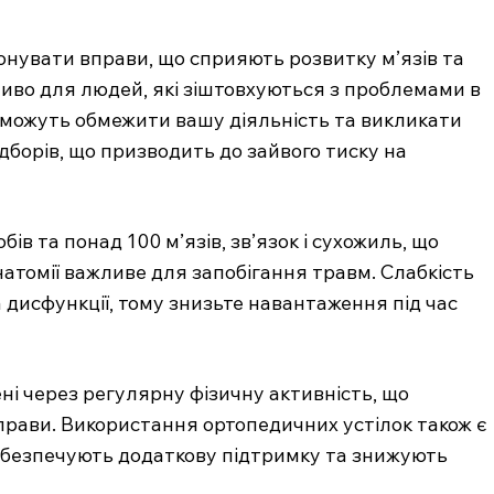
нувати вправи, що сприяють розвитку м’язів та
жливо для людей, які зіштовхуються з проблемами в
и можуть обмежити вашу діяльність та викликати
дборів, що призводить до зайвого тиску на
обів та понад 100 м’язів, зв’язок і сухожиль, що
анатомії важливе для запобігання травм. Слабкість
 дисфункції, тому знизьте навантаження під час
ні через регулярну фізичну активність, що
прави. Використання ортопедичних устілок також є
абезпечують додаткову підтримку та знижують