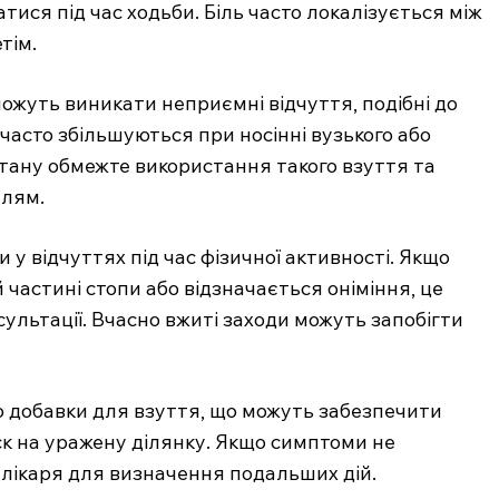
ися під час ходьби. Біль часто локалізується між
тім.
ожуть виникати неприємні відчуття, подібні до
часто збільшуються при носінні вузького або
тану обмежте використання такого взуття та
елям.
 у відчуттях під час фізичної активності. Якщо
 частині стопи або відзначається оніміння, це
ультації. Вчасно вжиті заходи можуть запобігти
о добавки для взуття, що можуть забезпечити
к на уражену ділянку. Якщо симптоми не
 лікаря для визначення подальших дій.