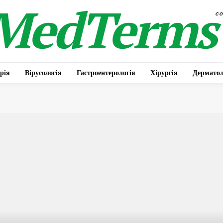
MedTerms
c
рія
Вірусологія
Гастроентерологія
Хірургія
Дерматол