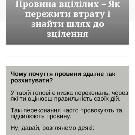
Провина вцілілих – Як
пережити втрату і
знайти шлях до
зцілення