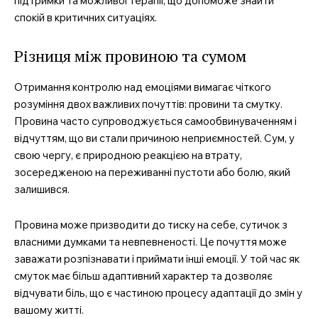
підтримки та можливої терапії, що допоможе знайти
спокій в критичних ситуаціях.
Різниця між провиною та сумом
Отримання контролю над емоціями вимагає чіткого
розуміння двох важливих почуттів: провини та смутку.
Провина часто супроводжується самообвинуваченням і
відчуттям, що ви стали причиною неприємностей. Сум, у
свою чергу, є природною реакцією на втрату,
зосередженою на переживанні пустоти або болю, який
залишився.
Провина може призводити до тиску на себе, сутичок з
власними думками та невпевненості. Це почуття може
заважати розпізнавати і приймати інші емоції. У той час як
смуток має більш адаптивний характер та дозволяє
відчувати біль, що є частиною процесу адаптації до змін у
вашому житті.