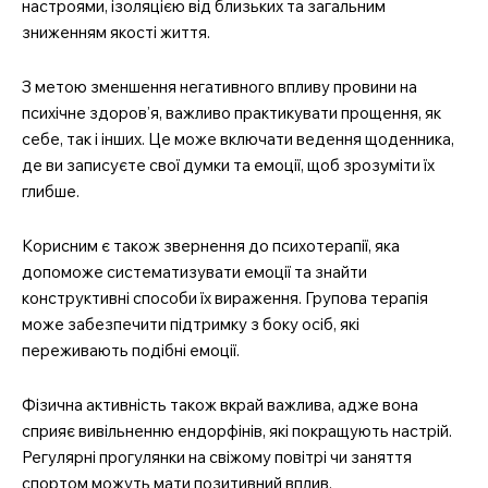
настроями, ізоляцією від близьких та загальним
зниженням якості життя.
З метою зменшення негативного впливу провини на
психічне здоров’я, важливо практикувати прощення, як
себе, так і інших. Це може включати ведення щоденника,
де ви записуєте свої думки та емоції, щоб зрозуміти їх
глибше.
Корисним є також звернення до психотерапії, яка
допоможе систематизувати емоції та знайти
конструктивні способи їх вираження. Групова терапія
може забезпечити підтримку з боку осіб, які
переживають подібні емоції.
Фізична активність також вкрай важлива, адже вона
сприяє вивільненню ендорфінів, які покращують настрій.
Регулярні прогулянки на свіжому повітрі чи заняття
спортом можуть мати позитивний вплив.