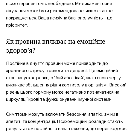
Company
психотерапевтом є необхідною. Медикаментозне
лікування може бути рекомендоване, якщо стан не
Про нас
покращується. Ваша психічна благополучність – це
Контакти
пріоритет.
Підписка
Як провина впливає на емоційне
Мій акаунт
здоров’я?
Медичні книги
Постійне відчуття провини може призводити до
хронічного стресу, тривоги та депресії. Це емоційний
стан запускає реакцію “бий або тікай”, яка в свою чергу
викликає збільшення рівня кортизолу в організмі. Високий
рівень цього гормону може негативно позначатися на
циркуляції крові та функціонуванні імунної системи.
Симптоми можуть включати безсоння, апатію, зміни в
апетиті та концентрації. Психоемоційні розлади стають
результатом постійного навантаження, що перешкоджає