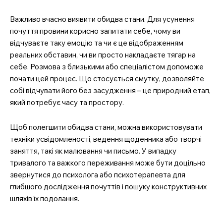
Важливо вчасно виявити обидва стани. Для усунення
почуття провини корисно запитати себе, чому ви
відчуваєте таку емоцію та чи є це відображенням
реальних обставин, чи ви просто накладаєте тягар на
себе. Розмова з близькими або спеціалістом допоможе
почати цей процес. Що стосується смутку, дозволяйте
собі відчувати його без засудження – це природний етап,
який потребує часу та простору.
Щоб полегшити обидва стани, можна використовувати
техніки усвідомленості, ведення щоденника або творчі
заняття, такі як малювання чи письмо. У випадку
тривалого та важкого переживання може бути доцільно
звернутися до психолога або психотерапевта для
глибшого дослідження почуттів і пошуку конструктивних
шляхів їх подолання.