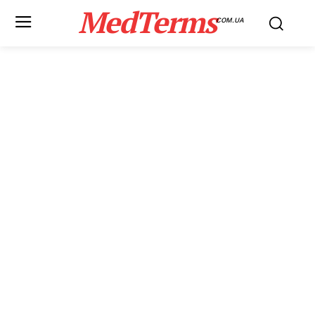
MedTerms
COM.UA