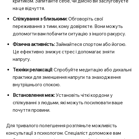
критиком. Запитайте себе, чи дійсно ви заслуговуєте
на це відчуття.
Спілкування з близькими:
Обговоріть свої
переживання з тими, кому довіряєте. Вони можуть
допомогти вам побачити ситуацію з іншого ракурсу.
Фізична активність:
Займайтеся спортом або йогою.
Це ефективно знижує стрес і допомагає зняти
напругу.
Техніки релаксації:
Спробуйте медитацію або дихальні
практики для зменшення напруги та знаходження
внутрішнього спокою.
Встановлення меж:
Установіть чіткі кордони у
спілкуванні з людьми, які можуть посилювати ваше
почуття провини.
Для тривалого полегшення розгляньте можливість
консультації з психологом. Спеціаліст допоможе вам