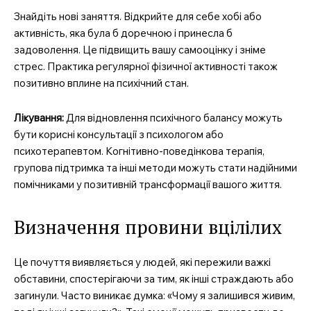
Знайдіть нові заняття. Відкрийте для себе хобі або
активність, яка була б доречною і принесла б
задоволення. Це підвищить вашу самооцінку і зніме
стрес. Практика регулярної фізичної активності також
позитивно вплине на психічний стан.
Лікування:
Для відновлення психічного балансу можуть
бути корисні консультації з психологом або
психотерапевтом. Когнітивно-поведінкова терапія,
групова підтримка та інші методи можуть стати надійними
помічниками у позитивній трансформації вашого життя.
Визначення провини вцілілих
Це почуття виявляється у людей, які пережили важкі
обставини, спостерігаючи за тим, як інші страждають або
загинули. Часто виникає думка: «Чому я залишився живим,