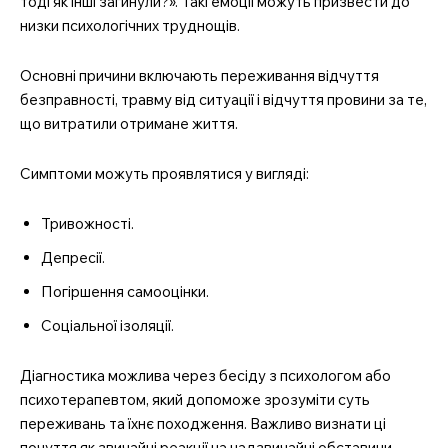
тоді як інші загинули?». Такі емоції можуть призвести до
низки психологічних труднощів.
Основні причини включають переживання відчуття
безправності, травму від ситуації і відчуття провини за те,
що витратили отримане життя.
Симптоми можуть проявлятися у вигляді:
Тривожності.
Депресії.
Погіршення самооцінки.
Соціальної ізоляції.
Діагностика можлива через бесіду з психологом або
психотерапевтом, який допоможе зрозуміти суть
переживань та їхнє походження. Важливо визнати ці
почуття як звичайні реакції на надзвичайні обставини.