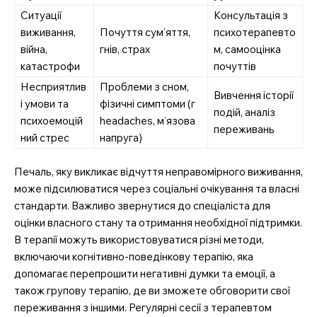
Ситуації
Консультація з
виживання,
Почуття сум’яття,
психотерапевто
війна,
гнів, страх
м, самооцінка
катастрофи
почуттів
Несприятлив
Проблеми з сном,
Вивчення історії
і умови та
фізичні симптоми (г
подій, аналіз
психоемоцій
headaches, м’язова
переживань
ний стрес
напруга)
Печаль, яку викликає відчуття неправомірного виживання,
може підсилюватися через соціальні очікування та власні
стандарти. Важливо звернутися до спеціаліста для
оцінки власного стану та отримання необхідної підтримки.
В терапії можуть використовуватися різні методи,
включаючи когнітивно-поведінкову терапію, яка
допомагає перепрошити негативні думки та емоції, а
також групову терапію, де ви зможете обговорити свої
переживання з іншими. Регулярні сесії з терапевтом