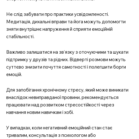
MedTerms.com.ua
Не слід забувати про практики усвідомленості.
професійний медичний
Медитація, дихальні вправи та йога можуть допомогти
портал
зняти внутрішнє напруження й сприяти емоційній
стабільності.
Важливо залишатися на зв’язку з оточуючими та шукати
підтримку у друзів та рідних. Відверті розмови можуть
суттєво знизити почуття самотності і полегшити борги
емоцій.
Для запобігання хронічному стресу, який може виникати
внаслідок невиправданої провини, рекомендується
працювати над розвитком стресостійкості через
SUBSCRIBE NOW
навчання новим навичкам і хобі.
У випадках, коли негативний емоційний стан стає
тривалим, консультація з психологом або