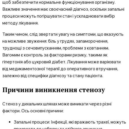
щоб забезпечити нормальне функціонування організму.
Важливе значення має своєчасний діагноз, оскільки запальні
процеси можуть погіршувати стан і ускладнювати вибір
методу лікування.
Таким чином, слід звертати увагу на симптоми, що вказують
на можливе звуження: біль у грудях, запаморочення,
труднощі з сечовипусканням, проблеми з ковтанням.
Вагомим є контроль за факторами ризику, такими як
гіпертонія або цукровий діабет. Лікування може варіювати
від медикаментозної терапії до оперативного втручання,
залежно від специфіки діагнозу та стану пацієнта.
Причини виникнення стенозу
Стеноз у дихальних шляхах може виникати через різні
фактори. Ось основні причини:
Запальні процеси: Інфекції, які вражають трахеї, можуть
призвести до набряку та стійкого звуження.