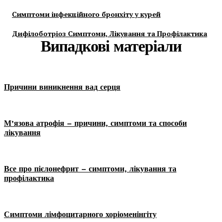
Симптоми інфекційного бронхіту у курей
Дифілоботріоз Симптоми, Лікування та Профілактика
Випадкові матеріали
Причини виникнення вад серця
М’язова атрофія – причини, симптоми та способи
лікування
Все про пієлонефрит – симптоми, лікування та
профілактика
Симптоми лімфоцитарного хоріоменінгіту