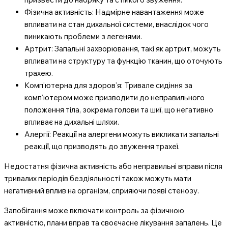
Фізична активність: Надмірне навантаження може
впливати на стан дихальної системи, внаслідок чого
виникають проблеми з легенями.
Артрит: Запальні захворювання, такі як артрит, можуть
впливати на структуру та функцію тканин, що оточують
трахею.
Комп’ютерна для здоров’я: Тривале сидіння за
комп’ютером може призводити до неправильного
положення тіла, зокрема голови та шиї, що негативно
впливає на дихальні шляхи.
Алергії: Реакції на алергени можуть викликати запальні
реакції, що призводять до звуження трахеї.
Недостатня фізична активність або неправильні вправи після
тривалих періодів бездіяльності також можуть мати
негативний вплив на організм, сприяючи появі стенозу.
Запобігання може включати контроль за фізичною
активністю, плани вправ та своєчасне лікування запалень. Це