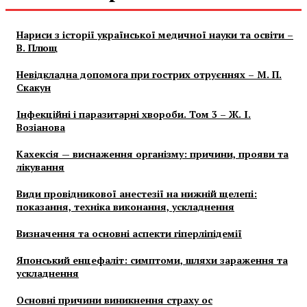
Нариси з історії української медичної науки та освіти –
В. Плющ
Невідкладна допомога при гострих отруєннях – М. П.
Скакун
Інфекційні і паразитарні хвороби. Том 3 – Ж. І.
Возіанова
Кахексія — виснаження організму: причини, прояви та
лікування
Види провідникової анестезії на нижній щелепі:
показання, техніка виконання, ускладнення
Визначення та основні аспекти гіперліпідемії
Японський енцефаліт: симптоми, шляхи зараження та
ускладнення
Основні причини виникнення страху ос