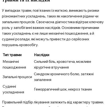
У випадках травм, пов’язаних із маткою, виникають ризики
різноманітних ускладнень, таких як накопичення рідини чи
запальних процесів. Своєчасна діагностика відіграє ключову
роль у запобіганні важких наслідків. Основними причинами
таких ускладнень є не лише механічні пошкодження, а й
судинні розлади, які можуть привести до серйозних
порушень кровообігу.
Тип травми
Наслідки
Механічні
Сильний біль, кровотеча, можливе
пошкодження
хірургічне втручання
Синдром хроничного болю, затяжні
Запальні процеси
запалення
Судинні
Геморрагичний шок, некроз тканин
ускладнення
Правильний підбір лікування залежить від характеру травми.