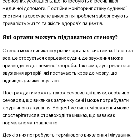
серйозних ускладнень, що потребують агресивнішої
медичної допомоги. Постійне моніторинг стану судинної
системи та своєчасне виявлення проблем забезпечують
тривалість життя та якість здоров’я пацієнтів.
Які органи можуть піддаватися стенозу?
Стеноз може виникати у різних органах і системах. Перш за
все, це стосується серцевих судин, де звуження може
призводити до ішемічної хвороби. Так само, зустрічається
звуження артерій, які постачають кров до мозку, що
підвищує ризики інсультів.
Постраждати можуть також сечовивідні шляхи, особливо
сечоводи, що викликає затримку сечі і може потребувати
хірургічного лікування. Уdigestive системі звуження може
спостерігатися в стравоході та кишках, що заважає
нормальному травленню.
Деякі з них потребують термінового виявлення і лікування,