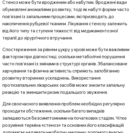
Стеноз може бути вродженим або набутим. Вроджені вади
обумовлені аномаліями розвитку, тоді як набуті форми часто
пов’язані із запальними процесами, які призводять до
накопичення рубцевої тканини. Лікування стенозу залежить
від його типу та ступеня тяжкості: від медикаментозної
терапії до хірургічного втручання.
Спостереження за рівнем цукру у крові може бути важливим
фактором при діагностиці, оскільки метаболічні порушення
часто пов’язані із змінами в структурі органів. Збалансоване
харчування та фізична активність сприяють запобіганню
розвитку вторинних ускладнень. Використання
протизапальних лікарських засобів може знизити запальну
реакцію та зменшити ризик подальшого звуження.
Для своєчасного виявлення проблем необхідно регулярно
проходити обстеження, оскільки багато випадків
залишаються безсимптомними на початкових стадіях. Чітке
розуміння терміна «стеноз» та основних його класифікацій
допомагає надавати необхідну медичну допомогу вчасно.