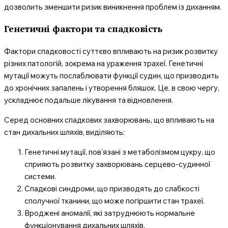
дозволить зменшити ризик виникнення проблем із диханням.
Генетичні фактори та спадковість
Фактори спадковості суттєво впливають на ризик розвитку
різних патологій, зокрема на ураження трахеї. Генетичні
мутації можуть послаблювати функції судин, що призводить
до хронічних запалень і утворення бляшок. Це, в свою чергу,
ускладнює подальше лікування та відновлення.
Серед основних спадкових захворювань, що впливають на
стан дихальних шляхів, виділяють:
Генетичні мутації, пов’язані з метаболізмом цукру, що
сприяють розвитку захворювань серцево-судинної
системи.
Спадкові синдроми, що призводять до слабкості
сполучної тканини, що може погіршити стан трахеї.
Вроджені аномалії, які затруднюють нормальне
функціонування дихальних шляхів.