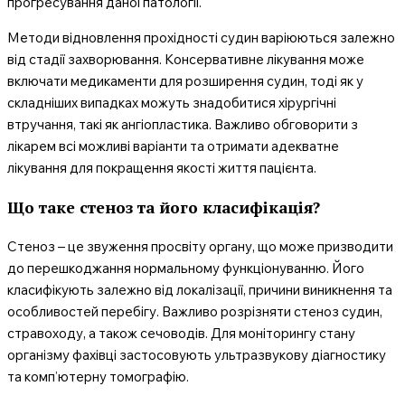
прогресування даної патології.
Методи відновлення прохідності судин варіюються залежно
від стадії захворювання. Консервативне лікування може
включати медикаменти для розширення судин, тоді як у
складніших випадках можуть знадобитися хірургічні
втручання, такі як ангіопластика. Важливо обговорити з
лікарем всі можливі варіанти та отримати адекватне
лікування для покращення якості життя пацієнта.
Що таке стеноз та його класифікація?
Стеноз – це звуження просвіту органу, що може призводити
до перешкоджання нормальному функціонуванню. Його
класифікують залежно від локалізації, причини виникнення та
особливостей перебігу. Важливо розрізняти стеноз судин,
стравоходу, а також сечоводів. Для моніторингу стану
організму фахівці застосовують ультразвукову діагностику
та комп’ютерну томографію.