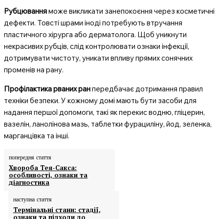
Рубцювання
може викликати занепокоєння через косметичні
дефекти. Товсті шрами іноді потребують втручання
пластичного хірурга або дерматолога. Щоб уникнути
некрасивих рубців, слід контролювати ознаки інфекції,
дотримувати чистоту, уникати впливу прямих сонячних
променів на рану.
Профілактика рваних ран
передбачає дотримання правил
техніки безпеки. У кожному домі мають бути засоби для
надання першої допомоги, такі як перекис водню, гліцерин,
вазелін, ланолінова мазь, таблетки фурациліну, йод, зеленка,
марганцівка та інші.
попередня стаття
Хвороба Тея-Сакса:
особливості, ознаки та
діагностика
наступна стаття
Термінальні стани: стадії,
ознаки та підходи до