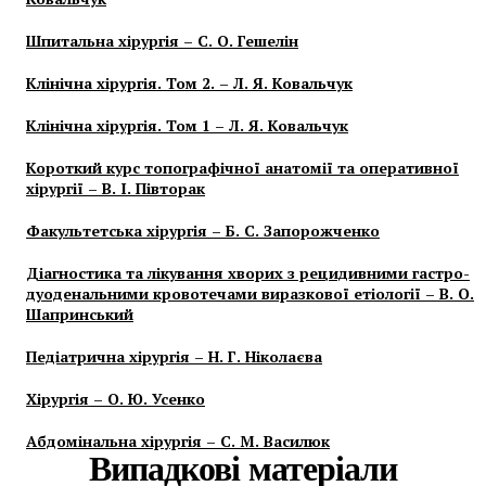
Шпитальна хірургія – С. О. Гешелін
Клінічна хірургія. Том 2. – Л. Я. Ковальчук
Клінічна хірургія. Том 1 – Л. Я. Ковальчук
Короткий курс топографічної анатомії та оперативної
хірургії – В. І. Півторак
Факультетська хірургія – Б. С. Запорожченко
Діагностика та лікування хворих з рецидивними гастро-
дуоденальними кровотечами виразкової етіології – В. О.
Шапринський
Педіатрична хірургія – Н. Г. Ніколаєва
Хірургія – О. Ю. Усенко
Абдомінальна хірургія – С. М. Василюк
Випадкові матеріали