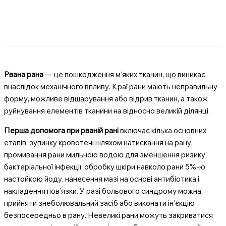
Рвана рана
— це пошкодження м’яких тканин, що виникає
внаслідок механічного впливу. Краї рани мають неправильну
форму, можливе відшарування або відрив тканин, а також
руйнування елементів тканини на відносно великій ділянці.
Перша допомога при рваній рані
включає кілька основних
етапів: зупинку кровотечі шляхом натискання на рану,
промивання рани мильною водою для зменшення ризику
бактеріальної інфекції, обробку шкіри навколо рани 5%-ю
настойкою йоду, нанесення мазі на основі антибіотика і
накладення пов’язки. У разі больового синдрому можна
прийняти знеболювальний засіб або виконати ін’єкцію
безпосередньо в рану. Невеликі рани можуть закриватися