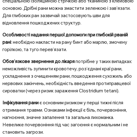
спеціальною ізоляційною стрічкою або тканиною з клейовою
основою. Дрібні рани можна змастити зеленкою і зав’язати.
Для глибоких ран зазвичай застосовують шви для
відновлення пошкоджених структур.
Особливості надання першої допомоги при глибокій рваній
рані
: необхідно накласти на рану бинт або марлю, змочену
горілкою, та туго перев’язати.
Обов’язкове звернення до лікаря
потрібне у таких випадках:
неможливість зупинити кровотечу, роз’єднані краї рани,
ускладнення з очищенням рани, пошкодження сухожиль або
нервових закінчень, необхідність введення протиправцевої
сироватки (через ризик зараження Clostridium tetani).
Інфікування рани
є основним ризиком у перші тижні після
отримання травми. Ознаками інфекції є біль, почервоніння,
нагноєння, значне запалення та загальна лихоманка.
Невелике почервоніння під час загоєння є нормальним і не
становить загрози.