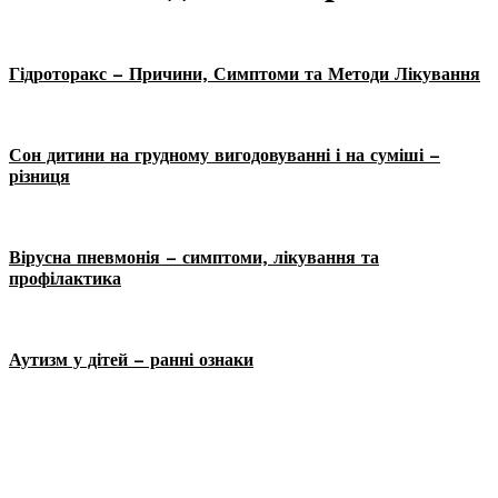
Гідроторакс – Причини, Симптоми та Методи Лікування
Сон дитини на грудному вигодовуванні і на суміші –
різниця
Вірусна пневмонія – симптоми, лікування та
профілактика
Аутизм у дітей – ранні ознаки