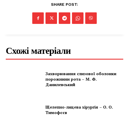
SHARE POST:
MedTerms.com.ua
професійний медичний
портал
Схожі матеріали
Захворювання слизової оболонки
порожнини рота – М. Ф.
Данилевський
SUBSCRIBE NOW
Щелепно-лицева хірургія – О. О.
Тимофєєв