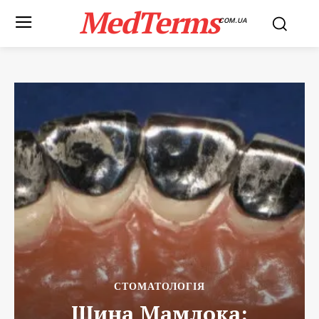
MedTerms
COM.UA
СТОМАТОЛОГІЯ
Шина Мамлока: