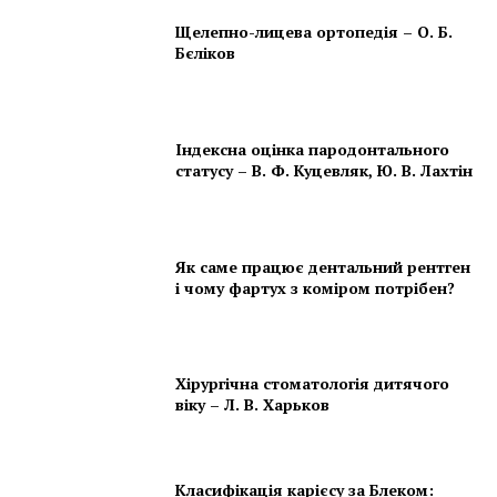
Company
Щелепно-лицева ортопедія – О. Б.
Бєліков
Про нас
Контакти
Підписка
Індексна оцінка пародонтального
статусу – В. Ф. Куцевляк, Ю. В. Лахтін
Мій акаунт
Медичні книги
Як саме працює дентальний рентген
і чому фартух з коміром потрібен?
Хірургічна стоматологія дитячого
віку – Л. В. Харьков
Класифікація карієсу за Блеком: