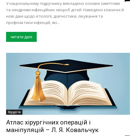
У національному підручнику викладено основні симптоми
та синдроми інфекційних хвороб дітей. Наведено класичні й
нові дані щодо етіології, діагностики, лікування та
профілактики інфекцій, які...
читати далі
Хірургія
Атлас хірургічних операцій і
маніпуляцій – Л. Я. Ковальчук