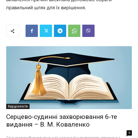
правильний шлях для їх вирішення.
Кардіологія
Серцево-судинні захворювання 6-те
видання – В. М. Коваленко
0
Стандарти Всеукраїнської асоціації кардіологів створені з