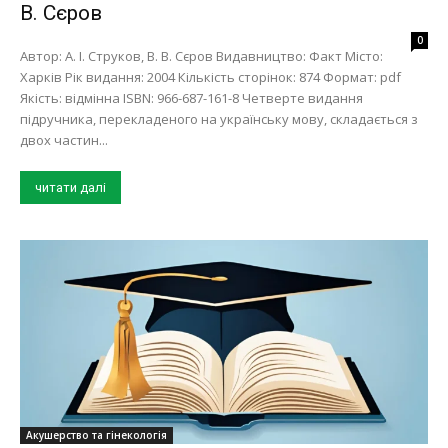
В. Сєров
0
Автор: А. І. Струков, В. В. Сєров Видавництво: Факт Місто:
Харків Рік видання: 2004 Кількість сторінок: 874 Формат: pdf
Якість: відмінна ISBN: 966-687-161-8 Четверте видання
підручника, перекладеного на українську мову, складається з
двох частин...
читати далі
Акушерство та гінекологія