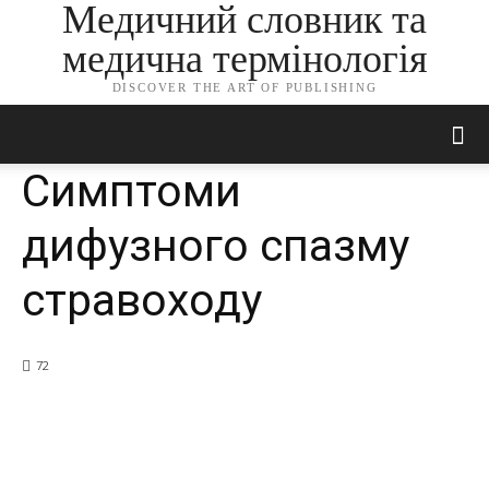
Медичний словник та
медична термінологія
DISCOVER THE ART OF PUBLISHING
Симптоми
дифузного спазму
стравоходу
72