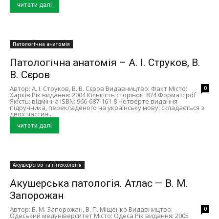
читати далі
Патологічна анатомія
Патологічна анатомія – А. І. Струков, В.
В. Сєров
Автор: А. І. Струков, В. В. Сєров Видавництво: Факт Місто:
0
Харків Рік видання: 2004 Кількість сторінок: 874 Формат: pdf
Якість: відмінна ISBN: 966-687-161-8 Четверте видання
підручника, перекладеного на українську мову, складається з
двох частин...
читати далі
Акушерство та гінекологія
Акушерська патологія. Атлас — В. М.
Запорожан
Автор: В. М. Запорожан, В. П. Міщенко Видавництво:
0
Одеський медуніверситет Місто: Одеса Рік видання: 2005