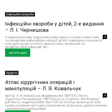
Інфекційні хвороби
Інфекційні хвороби у дітей, 2-е видання
– Л. І. Чернишова
У національному підручнику викладено основні симптоми
0
та синдроми інфекційних хвороб дітей. Наведено класичні й
нові дані щодо етіології, діагностики, лікування та
профілактики інфекцій, які...
читати далі
Хірургія
Атлас хірургічних операцій і
маніпуляцій – Л. Я. Ковальчук
Автор: Л. Я. Ковальчук Видавництво: ВЕРТЕКС Місто:
0
Тернопіль Рік видання: 1997 Кількість сторінок: 435 Формат:
pdf Якість: відмінна ISBN: 966-7147-02-9 Атлас включає в себе
схеми основних методів оперативних втручань, діагностичних
і лікувальних маніпуляцій...