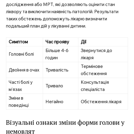
дослідження або МРТ, які дозволяють оцінити стан
ліквору та виключити наявність патологій. Результати
таких обстежень допоможуть лікарю визначити
подальший план дій у лікуванні дитини.
Симптом
Час прояву
Дії
Більше 4-6
Звернутися до
Головні болі
годин
лікаря
Термінове
Двоїння в очах
Тривалість
обстеження
Часті болі у
Консультація
Тривало
м’язах
спеціаліста
Зміни в
Негайно
Обстеження лікаря
поведінці
Візуальні ознаки зміни форми голови у
немовлят