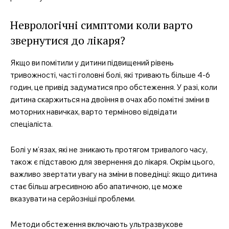
Неврологічні симптоми коли варто
звернутися до лікаря?
Якщо ви помітили у дитини підвищений рівень
тривожності, часті головні болі, які тривають більше 4-6
годин, це привід задуматися про обстеження. У разі, коли
дитина скаржиться на двоїння в очах або помітні зміни в
моторних навичках, варто терміново відвідати
спеціаліста.
Болі у м’язах, які не зникають протягом тривалого часу,
також є підставою для звернення до лікаря. Окрім цього,
важливо звертати увагу на зміни в поведінці: якщо дитина
стає більш агресивною або апатичною, це може
вказувати на серйозніші проблеми.
Методи обстеження включають ультразвукове