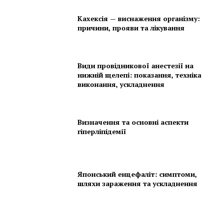
Кахексія — виснаження організму:
причини, прояви та лікування
Види провідникової анестезії на
нижній щелепі: показання, техніка
виконання, ускладнення
Визначення та основні аспекти
гіперліпідемії
Японський енцефаліт: симптоми,
шляхи зараження та ускладнення