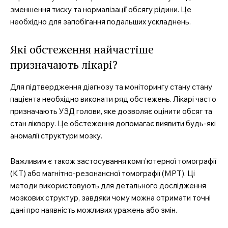
MedTerms.com.ua
зменшення тиску та нормалізації обсягу рідини. Це
професійний медичний
необхідно для запобігання подальших ускладнень.
портал
Які обстеження найчастіше
призначають лікарі?
Для підтвердження діагнозу та моніторингу стану стану
пацієнта необхідно виконати ряд обстежень. Лікарі часто
призначають УЗД голови, яке дозволяє оцінити обсяг та
стан ліквору. Це обстеження допомагає виявити будь-які
аномалії структури мозку.
Важливим є також застосування комп’ютерної томографії
SUBSCRIBE NOW
(КТ) або магнітно-резонансної томографії (МРТ). Ці
методи використовують для детального дослідження
мозкових структур, завдяки чому можна отримати точні
дані про наявність можливих уражень або змін.
Company