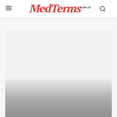
MedTerms
COM.UA