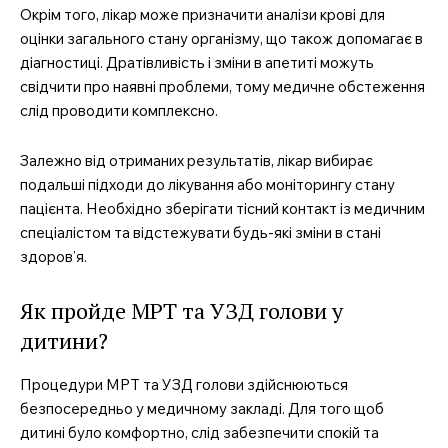
Окрім того, лікар може призначити аналізи крові для
Про нас
оцінки загального стану організму, що також допомагає в
Контакти
діагностиці. Дратівливість і зміни в апетиті можуть
свідчити про наявні проблеми, тому медичне обстеження
Підписка
слід проводити комплексно.
Мій акаунт
Медичні книги
Залежно від отриманих результатів, лікар вибирає
подальші підходи до лікування або моніторингу стану
пацієнта. Необхідно зберігати тісний контакт із медичним
спеціалістом та відстежувати будь-які зміни в стані
здоров’я.
Як пройде МРТ та УЗД голови у
дитини?
Процедури МРТ та УЗД голови здійснюються
безпосередньо у медичному закладі. Для того щоб
дитині було комфортно, слід забезпечити спокій та