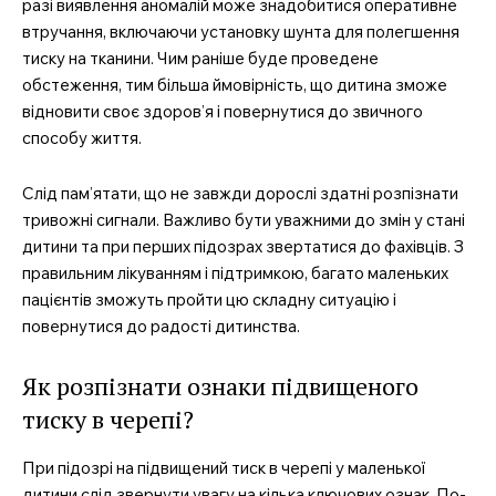
разі виявлення аномалій може знадобитися оперативне
втручання, включаючи установку шунта для полегшення
тиску на тканини. Чим раніше буде проведене
обстеження, тим більша ймовірність, що дитина зможе
відновити своє здоров’я і повернутися до звичного
способу життя.
Слід пам’ятати, що не завжди дорослі здатні розпізнати
тривожні сигнали. Важливо бути уважними до змін у стані
дитини та при перших підозрах звертатися до фахівців. З
правильним лікуванням і підтримкою, багато маленьких
пацієнтів зможуть пройти цю складну ситуацію і
повернутися до радості дитинства.
Як розпізнати ознаки підвищеного
тиску в черепі?
При підозрі на підвищений тиск в черепі у маленької
дитини слід звернути увагу на кілька ключових ознак. По-