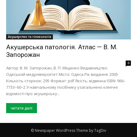
Акушерство та гінекологія
Акушерська патологія. Атлас — В. М.
Запорожан
0
Автор: В. М. Запорожан, В. П. Міщенко Видавництво:
Одеський медуніверситет Місто: Одеса Рік видання: 2005
Кількість сторінок: 295 Формат: pdf Якість: відмінна ISBN: 966–
7733–60–2 У навчальному посiбнику узагальнено клiнiчнi
вiдомостi про акушерську...
читати далі
© Newspaper WordPress Theme by TagDiv