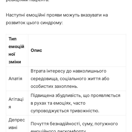
Наступні емоційні прояви можуть вказувати на
розвиток цього синдрому:
Тип
емоцій
Опис
ної
зміни
Втрата інтересу до навколишнього
Апатія
середовища, соціального життя або
особистих захоплень.
Підвищена збудливість, що проявляється
Агітаці
в рухах та емоціях, часто
я
супроводжується тривожністю.
Депрес
Почуття безнадійності, суму, потужного
ивні
емоційного дискомфорту.