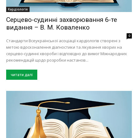
Кардіологія
Серцево-судинні захворювання 6-те
видання – В. М. Коваленко
0
Стандарти Всеукраїнської асоціації кардіологів створені з
метою вдосконалення діагностики та лікування хворих на
серцево-судинні хвороби і відповідно до вимог Міжнародних
рекомендацій щодо розробки настанов...
читати далі