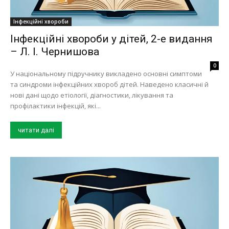
Інфекційні хвороби
Інфекційні хвороби у дітей, 2-е видання
– Л. І. Чернишова
0
У національному підручнику викладено основні симптоми
та синдроми інфекційних хвороб дітей. Наведено класичні й
нові дані щодо етіології, діагностики, лікування та
профілактики інфекцій, які...
читати далі