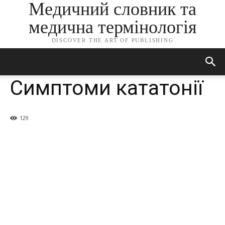
Медичний словник та
медична термінологія
DISCOVER THE ART OF PUBLISHING
Симптоми кататонії
129