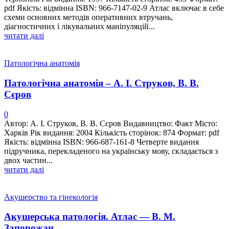
pdf Якість: відмінна ISBN: 966-7147-02-9 Атлас включає в себе
схеми основних методів оперативних втручань,
діагностичних і лікувальних маніпуляцій...
читати далі
Патологічна анатомія
Патологічна анатомія – А. І. Струков, В. В.
Сєров
0
Автор: А. І. Струков, В. В. Сєров Видавництво: Факт Місто:
Харків Рік видання: 2004 Кількість сторінок: 874 Формат: pdf
Якість: відмінна ISBN: 966-687-161-8 Четверте видання
підручника, перекладеного на українську мову, складається з
двох частин...
читати далі
Акушерство та гінекологія
Акушерська патологія. Атлас — В. М.
Запорожан