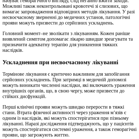
набуває геморагічного вигляду, слід негайно вжити заходи.
Можливі також неконтрольовані кровотечі зі слизових, що
вимагає запровадження відповідних методів лікування. У разі
несвоєчасному зверненні до медичних установ, патологічні
прояви можуть призвести до серйозних ускладнень.
Головний момент–не зволікати з лікуванням. Кожен раніше
виявлений симптом допомагає лікарю швидше зреагувати та
призначити адекватну терапію для уникнення тяжких
наслідків.
Ускладнення при несвоєчасному лікуванні
Термінове лікування є критично важливим для запобігання
серйозних ускладнень. При затримці в медичній допомозі
можуть виникати численні наслідки, які включають ураження
внутрішніх органів, що, в свою чергу, може призвести до
стійких дисфункцій.
Перші клінічні прояви можуть швидко перерости в тяжкі
стани. Втрата фізичної активності через ураження м’язів є
одним із наслідків, які можуть спостерігатися при пізньому
лікуванні. Наразі дослідження підтверджують, що у пацієнтів
можуть спостерігатися системні ураження, а також геморагічні
прояви, що загрожують життю.