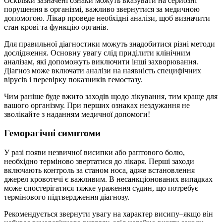
Оскільки зазначені ознаки можуть вказувати на серйозні
порушення в організмі, важливо звернутися за медичною
допомогою. Лікар проведе необхідні аналізи, щоб визначити
стан крові та функцію органів.
Для правильної діагностики можуть знадобитися різні методи
дослідження. Основну увагу слід приділити клінічним
аналізам, які допоможуть виключити інші захворювання.
Діагноз може включати аналізи на наявність специфічних
вірусів і перевірку показників гемостазу.
Чим раніше буде вжито заходів щодо лікування, тим краще для
вашого організму. При перших ознаках нездужання не
зволікайте з наданням медичної допомоги!
Геморагічні симптоми
У разі появи незвичної висипки або раптового болю,
необхідно терміново звертатися до лікаря. Перші заходи
включають контроль за станом носа, адже встановлення
джерел кровотечі є важливим. В несанкціонованих випадках
може спостерігатися тяжке ураження судин, що потребує
термінового підтвердження діагнозу.
Рекомендується звернути увагу на характер висипу–якщо він