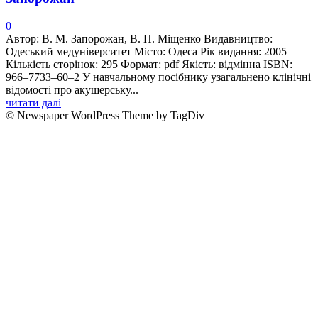
0
Автор: В. М. Запорожан, В. П. Міщенко Видавництво:
Одеський медуніверситет Місто: Одеса Рік видання: 2005
Кількість сторінок: 295 Формат: pdf Якість: відмінна ISBN:
966–7733–60–2 У навчальному посiбнику узагальнено клiнiчнi
вiдомостi про акушерську...
читати далі
© Newspaper WordPress Theme by TagDiv