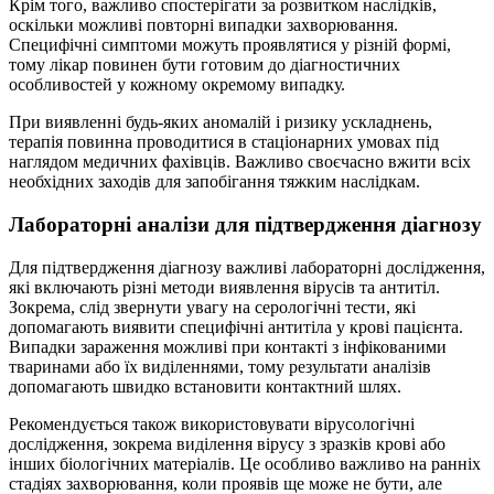
Крім того, важливо спостерігати за розвитком наслідків,
оскільки можливі повторні випадки захворювання.
Специфічні симптоми можуть проявлятися у різній формі,
тому лікар повинен бути готовим до діагностичних
особливостей у кожному окремому випадку.
При виявленні будь-яких аномалій і ризику ускладнень,
терапія повинна проводитися в стаціонарних умовах під
наглядом медичних фахівців. Важливо своєчасно вжити всіх
необхідних заходів для запобігання тяжким наслідкам.
Лабораторні аналізи для підтвердження діагнозу
Для підтвердження діагнозу важливі лабораторні дослідження,
які включають різні методи виявлення вірусів та антитіл.
Зокрема, слід звернути увагу на серологічні тести, які
допомагають виявити специфічні антитіла у крові пацієнта.
Випадки зараження можливі при контакті з інфікованими
тваринами або їх виділеннями, тому результати аналізів
допомагають швидко встановити контактний шлях.
Рекомендується також використовувати вірусологічні
дослідження, зокрема виділення вірусу з зразків крові або
інших біологічних матеріалів. Це особливо важливо на ранніх
стадіях захворювання, коли проявів ще може не бути, але