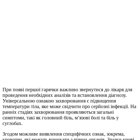
При появі першої гарячки важливо звернутися до лікаря для
проведення необхідних аналізів та встановлення діагнозу.
Універсальною ознакою захворювання є підвищення
температури тіла, яке може свідчити про серйозні інфекції. На
ранніх стадіях захворювання проявляються загальні
симптоми, такі як головний біль, м’язові болі та біль у
суглобах.
Згодом можливе виявлення специфічних ознак, зокрема,
кровотеч, які можуть виникати з різних органів. Зразки крові