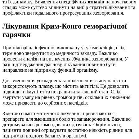
та їх динаміку. Виявлення специфічних
ознаків
на початкових
стадіях може суттєво вплинути на вибір стратегії лікування та
профілактики подальшого прогресування захворювання.
Лікування Крим-Конго геморагічної
гарячки
При підозрі на інфекцію, викликану укусами кліщів, слід
терміново звернутися до медичного закладу. Важливо
провести аналізи на визначення збудника захворювання. У
разі підтвердження діагнозу, лікування повинно бути
направлене на підтримку функцій організму.
Для зменшення ускладнень та полегшення стану пацієнта
використовують плазму, що містить антитіла. Це дозволить
підвищити імунітет та покращити загальний стан. Слід
звертати увагу на рівень тромбоцитів, оскільки їх зниження
може призвести до серйозних наслідків.
З метою симптоматичного лікування призначаються
препарати для зменшення болю та запаморочення. Важливо
дотримуватись рекомендованих дозувань. Окрім цього,
пацієнти повинні отримувати достатню кількість рідини для
підтримки водного балансу в організмі.