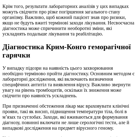
Крім того, результати лабораторних аналізів у цих випадках
можуть свідчити про різке погіршення загального стану
організму. Важливо, щоб кожний пацієнт знав про ризики,
якщо не будуть вжиті термінові заходи лікування. Несвоєчасна
діагностика може спричинити необоротні зміни, які
ускладнять подальше лікування та реабілітацію.
Діагностика Крим-Конго геморагічної
гарячки
У випадку підозри на наявність цього захворювання
необхідно терміново пройти діагностику. Основним методом є
лабораторні дослідження, які включають визначення
специфічних антитіл та виявлення вірусу. Важливо звернути
увагу на рівень тромбоцитів, оскільки їх зниження може
свідчити про наявність ускладнень.
При призначенні обстеження лікар має враховувати клінічні
прояви, такі як висип, підвищення температури тіла, болі в
м’язах та суглобах. Заходи, які вживаються для формування
діагнозу, повинні включати не лише серологічні тести, але й
випадкові дослідження на предмет вірусного геному.