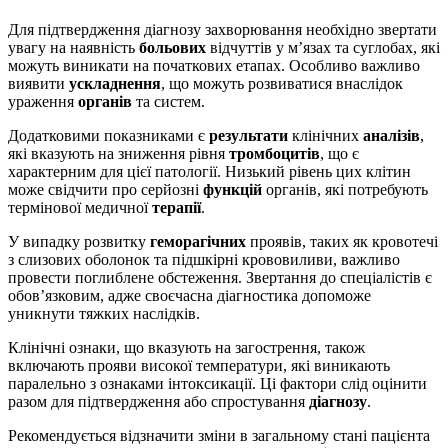
Для підтвердження діагнозу захворювання необхідно звертати
увагу на наявність
больових
відчуттів у м’язах та суглобах, які
можуть виникати на початкових етапах. Особливо важливо
виявити
ускладнення
, що можуть розвиватися внаслідок
ураження
органів
та систем.
Додатковими показниками є
результати
клінічних
аналізів
,
які вказують на зниження рівня
тромбоцитів
, що є
характерним для цієї патології. Низький рівень цих клітин
може свідчити про серйозні
функцій
органів, які потребують
термінової медичної
терапії
.
У випадку розвитку
геморагічних
проявів, таких як кровотечі
з слизових оболонок та підшкірні крововиливи, важливо
провести поглиблене обстеження. Звертання до спеціалістів є
обов’язковим, адже своєчасна діагностика допоможе
уникнути тяжких наслідків.
Клінічні ознаки, що вказують на загострення, також
включають прояви високої температури, які виникають
паралельно з ознаками інтоксикації. Ці фактори слід оцінити
разом для підтвердження або спростування
діагнозу
.
Рекомендується відзначити зміни в загальному стані пацієнта