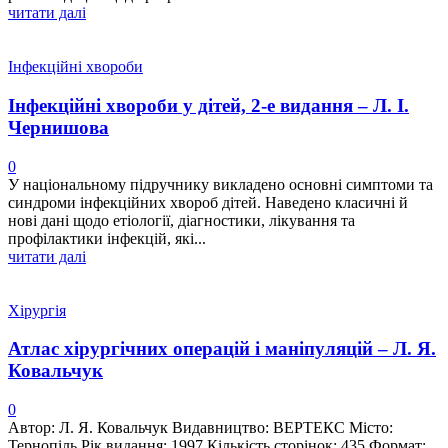
читати далі
Інфекційні хвороби
Інфекційні хвороби у дітей, 2-е видання – Л. І.
Чернишова
0
У національному підручнику викладено основні симптоми та
синдроми інфекційних хвороб дітей. Наведено класичні й
нові дані щодо етіології, діагностики, лікування та
профілактики інфекцій, які...
читати далі
Хірургія
Атлас хірургічних операцій і маніпуляцій – Л. Я.
Ковальчук
0
Автор: Л. Я. Ковальчук Видавництво: ВЕРТЕКС Місто:
Тернопіль Рік видання: 1997 Кількість сторінок: 435 Формат: