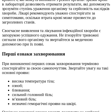
в лабораторії дозволяють отримати результати, які допоможуть
зрозуміти ступінь ураження організму та серйозність наслідків
хвороби. Лікарі рекомендують уважно спостерігати за
симптомами, оскільки втрата крові може призвести до
загрозливих станів.
Своєчасне виявлення та лікування інфекційної хвороби є
запорукою успішного одужання. Не ігноруйте тривожні
сигнали свого організму та звертайтеся за медичною
допомогою при їх появі.
Перші ознаки захворювання
При виникненні перших ознак захворювання терміново
спостерігайте за своєю самопочуттям. Звертайте увагу на такі
основні прояви:
висока температура тіла;
озноб;
блювання;
сильний головний біль;
м’язовий біль;
незначні геморагічні прояви на шкірі.