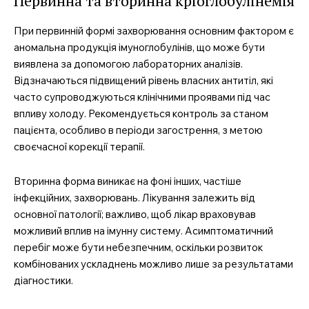
Первинна та вторинна кріоглобулінемія
При первинній формі захворювання основним фактором є
аномальна продукція імуноглобулінів, що може бути
виявлена за допомогою лабораторних аналізів.
Відзначаються підвищений рівень власних антитіл, які
часто супроводжуються клінічними проявами під час
впливу холоду. Рекомендується контроль за станом
пацієнта, особливо в періоди загострення, з метою
своєчасної корекції терапії.
Вторинна форма виникає на фоні інших, частіше
інфекційних, захворювань. Лікування залежить від
основної патології; важливо, щоб лікар враховував
можливий вплив на імунну систему. Асимптоматичний
перебіг може бути небезпечним, оскільки розвиток
комбінованих ускладнень можливо лише за результатами
діагностики.