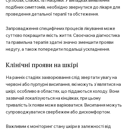
суглобах, слабкість і набряки. У випадках виявлення
подібних симптомів, необхідно звернутися до лікаря для
проведення детальної терапії та обстеження.
Запровадження специфічних процесів лікування може
суттєво покращити якість життя. Своєчасна діагностика
та правильна терапія здатні значно зменшити прояви
недугу, а також попередити подальші ускладнення.
Клінічні прояви на шкірі
На ранніх стадіях захворювання слід звертати увагу на
червоні або пурпурні висипання, які можуть з’являтися на
шкірі, особливо в областях, що піддаються холоду. Вони
зазвичай локалізуються на кінцівках, при цьому
тривалість їх появи може варіюватися. Висипання можуть
супроводжуватися свербежем або дискомфортом.
Важливим є моніторинг стану шкіри в залежності від