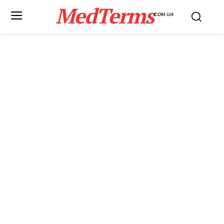
MedTerms
COM.UA