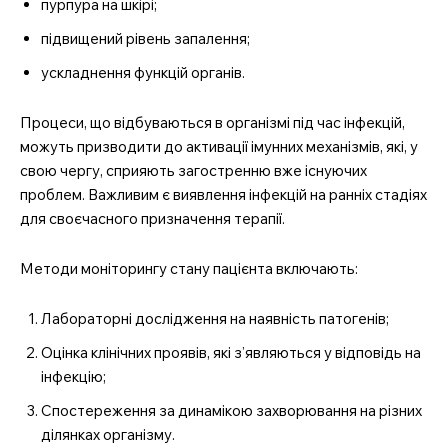
пурпура на шкірі;
SUBSCRIBE NOW
підвищений рівень запалення;
ускладнення функцій органів.
Процеси, що відбуваються в організмі під час інфекцій,
Company
можуть призводити до активації імунних механізмів, які, у
свою чергу, сприяють загостренню вже існуючих
Про нас
проблем. Важливим є виявлення інфекцій на ранніх стадіях
Контакти
для своєчасного призначення терапії.
Підписка
Методи моніторингу стану пацієнта включають:
Мій акаунт
Медичні книги
Лабораторні дослідження на наявність патогенів;
Оцінка клінічних проявів, які з’являються у відповідь на
інфекцію;
Спостереження за динамікою захворювання на різних
ділянках організму.