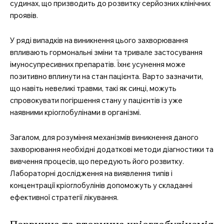
судинах, що призводить до розвитку серйозних клінічних
проявів.
У ряді випадків на виникнення цього захворювання
впливають гормональні зміни та тривале застосування
імуносупресивних препаратів. Їхнє усунення може
позитивно вплинути на стан пацієнта. Варто зазначити,
що навіть невеликі травми, такі як синці, можуть
спровокувати погіршення стану у пацієнтів із уже
наявними кріоглобулінами в організмі.
Загалом, для розуміння механізмів виникнення даного
захворювання необхідні додаткові методи діагностики та
вивчення процесів, що передують його розвитку.
Лабораторні дослідження на виявлення типів і
концентрації кріоглобулінів допоможуть у складанні
ефективної стратегії лікування.