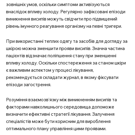
зовнішніх умов, оскільки симптоми активізуються
внаслідок впливу холоду. Регулярно зафіксовані епізоди
виникнення висипів можуть свідчити про підвищений
рівень імунного реагування організму на певні тригери.
При використанні теплих одягу та засобів для догляду за
шкірою можна зменшити прояви висипів. Значна частина
пацієнтів відзначає поліпшення стану при зменшенні
впливу холоду. Оскільки спостереження за станом шкіри
є важливим аспектом у процесі лікування,
рекомендується складати журнал, в якому фіксувати
епізоди загострення.
Розуміння взаємозв’язку між виникненням висипів та
факторами навколишнього середовища допоможе
визначити ефективні стратегії лікування. Залучення
спеціалістів може бути корисним для вироблення
оптимального плану управління цими проявами.