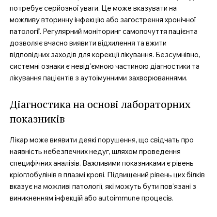
потребує серйозної уваги. Це може вказувати на
можливу вторинну інфекцію або загострення хронічної
патології. Регулярний моніторинг самопочуття пацієнта
дозволяє вчасно виявити відхилення та вжити
відповідних заходів для корекції лікування. Безсумнівно,
системні ознаки є невід’ємною частиною діагностики та
лікування пацієнтів з аутоімунними захворюваннями.
Діагностика на основі лабораторних
показників
Лікар може виявити деякі порушення, що свідчать про
наявність небезпечних недуг, шляхом проведення
специфічних аналізів. Важливими показниками є рівень
кріоглобулінів в плазмі крові. Підвищений рівень цих білків
вказує на можливі патології, які можуть бути пов’язані з
виникненням інфекцій або autoimmune процесів.