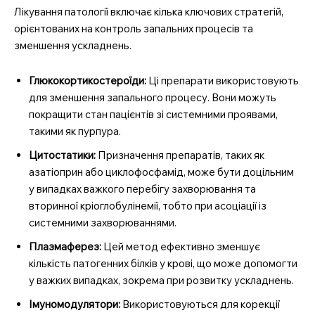
Лікування патології включає кілька ключових стратегій,
орієнтованих на контроль запальних процесів та
зменшення ускладнень.
Глюкокортикостероїди:
Ці препарати використовують
для зменшення запального процесу. Вони можуть
покращити стан пацієнтів зі системними проявами,
такими як пурпура.
Цитостатики:
Призначення препаратів, таких як
азатіоприн або циклофосфамід, може бути доцільним
у випадках важкого перебігу захворювання та
вторинної кріоглобулінемії, тобто при асоціації із
системними захворюваннями.
Плазмаферез:
Цей метод ефективно зменшує
кількість патогенних білків у крові, що може допомогти
у важких випадках, зокрема при розвитку ускладнень.
Імуномодулятори:
Використовуються для корекції