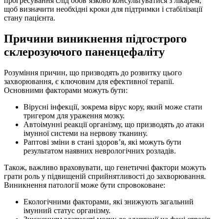
прогресування слід обов’язково консультуватися з лікарем,
щоб визначити необхідні кроки для підтримки і стабілізації
стану пацієнта.
Причини виникнення підгострого
склерозуючого паненцефаліту
Розуміння причин, що призводять до розвитку цього
захворювання, є ключовим для ефективної терапії.
Основними факторами можуть бути:
Вірусні інфекції, зокрема вірус кору, який може стати
тригером для ураження мозку.
Автоімунні реакції організму, що призводять до атаки
імунної системи на нервову тканину.
Раптові зміни в стані здоров’я, які можуть бути
результатом наявних неврологічних розладів.
Також, важливо враховувати, що генетичні фактори можуть
грати роль у підвищеній сприйнятливості до захворювання.
Виникнення патології може бути спровоковане:
Екологічними факторами, які знижують загальний
імунний статус організму.