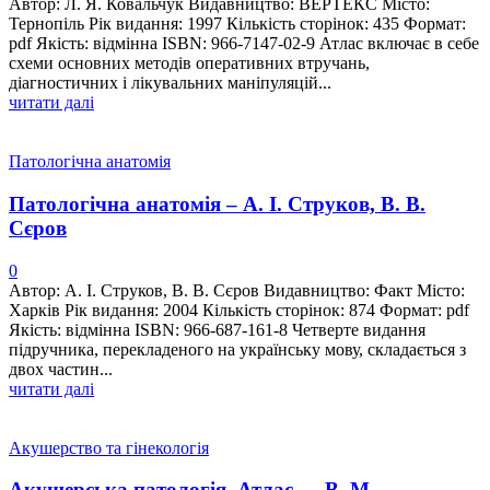
Автор: Л. Я. Ковальчук Видавництво: ВЕРТЕКС Місто:
Тернопіль Рік видання: 1997 Кількість сторінок: 435 Формат:
pdf Якість: відмінна ISBN: 966-7147-02-9 Атлас включає в себе
схеми основних методів оперативних втручань,
діагностичних і лікувальних маніпуляцій...
читати далі
Патологічна анатомія
Патологічна анатомія – А. І. Струков, В. В.
Сєров
0
Автор: А. І. Струков, В. В. Сєров Видавництво: Факт Місто:
Харків Рік видання: 2004 Кількість сторінок: 874 Формат: pdf
Якість: відмінна ISBN: 966-687-161-8 Четверте видання
підручника, перекладеного на українську мову, складається з
двох частин...
читати далі
Акушерство та гінекологія
Акушерська патологія. Атлас — В. М.