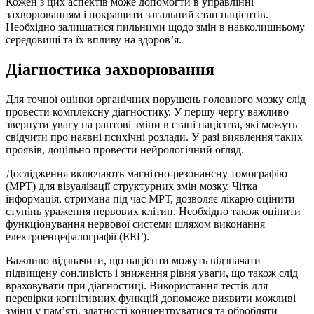
Кожен з цих аспектів може допомогти в управлінні
захворюванням і покращити загальний стан пацієнтів.
Необхідно залишатися пильними щодо змін в навколишньому
середовищі та їх впливу на здоров’я.
Діагностика захворювання
Для точної оцінки органічних порушень головного мозку слід
провести комплексну діагностику. У першу чергу важливо
звернути увагу на раптові зміни в стані пацієнта, які можуть
свідчити про наявні психічні розлади. У разі виявлення таких
проявів, доцільно провести нейрологічний огляд.
Дослідження включають магнітно-резонансну томографію
(МРТ) для візуалізації структурних змін мозку. Чітка
інформація, отримана під час МРТ, дозволяє лікарю оцінити
ступінь ураження нервових клітин. Необхідно також оцінити
функціонування нервової системи шляхом виконання
електроенцефалографії (ЕЕГ).
Важливо відзначити, що пацієнти можуть відзначати
підвищену сонливість і зниження рівня уваги, що також слід
враховувати при діагностиці. Використання тестів для
перевірки когнітивних функцій допоможе виявити можливі
зміни у пам’яті, здатності концентруватися та обробляти