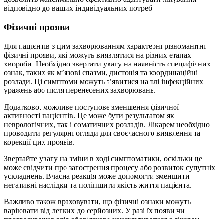
відповідно до ваших індивідуальних потреб.
Фізичні прояви
Для пацієнтів з цим захворюванням характерні різноманітні
фізичні прояви, які можуть виявлятися на різних етапах
хвороби. Необхідно звертати увагу на наявність специфічних
ознак, таких як м’язові спазми, дистонія та координаційні
розлади. Ці симптоми можуть з’явитися на тлі інфекційних
уражень або після перенесених захворювань.
Додатково, можливе поступове зменшення фізичної
активності пацієнтів. Це може бути результатом як
неврологічних, так і соматичних розладів. Лікарем необхідно
проводити регулярні огляди для своєчасного виявлення та
корекції цих проявів.
Звертайте увагу на зміни в ході симптоматики, оскільки це
може свідчити про загострення процесу або розвиток супутніх
ускладнень. Вчасна реакція може допомогти зменшити
негативні наслідки та поліпшити якість життя пацієнта.
Важливо також враховувати, що фізичні ознаки можуть
варіювати від легких до серйозних. У разі їх появи чи