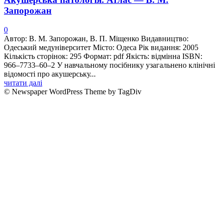
Запорожан
0
Автор: В. М. Запорожан, В. П. Міщенко Видавництво:
Одеський медуніверситет Місто: Одеса Рік видання: 2005
Кількість сторінок: 295 Формат: pdf Якість: відмінна ISBN:
966–7733–60–2 У навчальному посiбнику узагальнено клiнiчнi
вiдомостi про акушерську...
читати далі
© Newspaper WordPress Theme by TagDiv