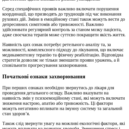
Серед специфічних проявів важливо включати порушення
координації, що призводять до труднощів під час виконання
рухових дій. Зміни в емоційному стані також можуть вести до
депресивних симптомів або тривожності. Важливо
здійснювати регулярний контроль за станом мозку пацієнта,
адже своєчасна терапія може суттєво покращити якість життя.
Наявність цих ознак потребує ретельного аналізу та, за
можливості, комплексного підходу до лікування, що включає
медикаментозну терапію та фізичну реабілітацію. Відповідна
стратегія дозволяє не тільки зменшити прояви уражень, а й
сповільнити прогресування захворювання.
Початкові ознаки захворювання
При перших ознаках необхідно звернутись до лікаря для
проведення детального огляду. Важливо вказувати на
наявність змін у психоемоційному стані, які можуть включати
зниження настрою, апатію або тривожність. Ці фактори
можуть негативно впливати на імунну систему та загальний
стан здоров’я.
Також слід звернути увагу на можливі екологічні фактори, які
можуть впливати на розвиток хвороби. Зменшення стресу і