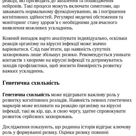
реакції, які призводять до запалення та пошкодження
нейронів. Такі процеси можуть включати симптоми, що
заважають нормальному функціонуванню, як і погіршення
когнітивних здібностей. Регулярні медичні обстеження та
моніторинг стану здоров’я є необхідними для вчасного
виявлення можливих ускладнень.
Кожний випадок варто аналізувати індивідуально, оскільки
реакція організму на вірусні інфекції може значно
варіюватися. Слід пам’ятати, що наявність супутніх
захворювань лише збільшує ризики. Рекомендується уникати
контактів з хворими на вірусні інфекції та дотримуватись
заходів профілактики, щоб знизити ймовірність розвитку
важких ускладнень.
Генетична схильність
Генетична схильність
може відігравати важливу роль у
розвитку когнітивних розладів. Наявність певних генетичних
маркерів може впливати на реакцію організму на вірусні
інфекції, такі як кір, що, в свою чергу, здатне спровокувати
розвиток серйозних захворювань.
Дослідження показують, що родинна історія відіграє ключову
роль у формуванні ризику. Оцінки ризику повинні