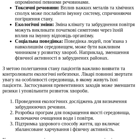
опроміненні певними речовинами.
Токсичні речовини:
Вплив важких металів та хімічних
сполук може послабити імунну систему, спричиняючи
погіршення стану.
Екологічні зміни:
Зміна клімату та забруднення повітря
можуть викликати початкові симптоми через їхній
вплив на імунну відповідь організму.
Соціальна поведінка:
Поведінка людей, пов’язана з
навколишнім середовищем, може бути важливим
чинником у розвитку хвороб. Наприклад, зменшення
фізичної активності в забруднених районах.
З метою полегшення стану пацієнтів важливо виявити та
контролювати екологічні небезпеки. Лікарі повинні звертати
увагу на особливості середовища, в якому живуть їхні
пацієнти. Застосування превентивних заходів може зменшити
ризики і уповільнити розвиток хвороби.
Проведення екологічних досліджень для визначення
забруднюючих речовин.
Розробка програм для покращення якості середовища,
включаючи очищення води і повітря.
Підтримка здорового способу життя, що включає
збалансоване харчування і фізичну активність.