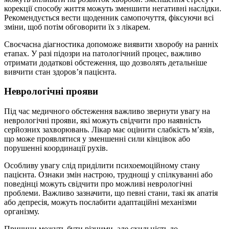
корекції способу життя можуть зменшити негативні наслідки.
Рекомендується вести щоденник самопочуття, фіксуючи всі
зміни, щоб потім обговорити їх з лікарем.
Своєчасна діагностика допоможе виявити хворобу на ранніх
етапах. У разі підозри на патологічний процес, важливо
отримати додаткові обстеження, що дозволять детальніше
вивчити стан здоров’я пацієнта.
Неврологічні прояви
Під час медичного обстеження важливо звернути увагу на
неврологічні прояви, які можуть свідчити про наявність
серйозних захворювань. Лікар має оцінити слабкість м’язів,
що може проявлятися у зменшенні сили кінцівок або
порушенні координації рухів.
Особливу увагу слід приділити психоемоційному стану
пацієнта. Ознаки змін настрою, труднощі у спілкуванні або
поведінці можуть свідчити про можливі неврологічні
проблеми. Важливо зазначити, що певні стани, такі як апатія
або депресія, можуть послабити адаптаційні механізми
організму.
Причини можуть бути різними, але схильність до