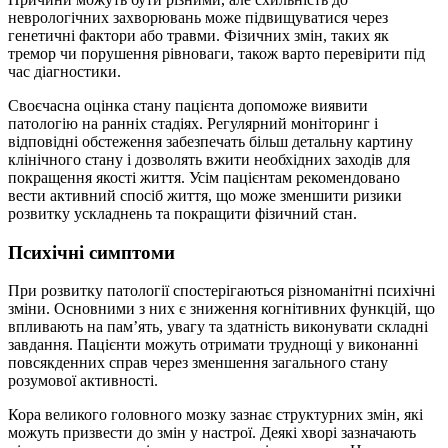
неврологічних захворювань може підвищуватися через
генетичні фактори або травми. Фізичних змін, таких як
тремор чи порушення рівноваги, також варто перевірити під
час діагностики.
Своєчасна оцінка стану пацієнта допоможе виявити
патологію на ранніх стадіях. Регулярний моніторинг і
відповідні обстеження забезпечать більш детальну картину
клінічного стану і дозволять вжити необхідних заходів для
покращення якості життя. Усім пацієнтам рекомендовано
вести активний спосіб життя, що може зменшити ризики
розвитку ускладнень та покращити фізичний стан.
Психічні симптоми
При розвитку патології спостерігаються різноманітні психічні
зміни. Основними з них є зниження когнітивних функцій, що
впливають на пам’ять, увагу та здатність виконувати складні
завдання. Пацієнти можуть отримати труднощі у виконанні
повсякденних справ через зменшення загального стану
розумової активності.
Кора великого головного мозку зазнає структурних змін, які
можуть призвести до змін у настрої. Деякі хворі зазначають