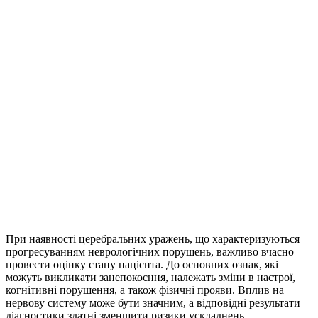
При наявності церебральних уражень, що характеризуються
прогресуванням неврологічних порушень, важливо вчасно
провести оцінку стану пацієнта. До основних ознак, які
можуть викликати занепокоєння, належать зміни в настрої,
когнітивні порушення, а також фізичні прояви. Вплив на
нервову систему може бути значним, а відповідні результати
діагностики здатні зменшити ризики ускладнень.