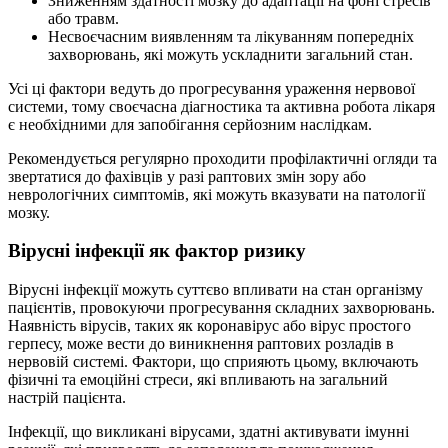
Зниженням здатності мозку до адаптації на фоні стресів
або травм.
Несвоєчасним виявленням та лікуванням попередніх
захворювань, які можуть ускладнити загальний стан.
Усі ці фактори ведуть до прогресування ураження нервової
системи, тому своєчасна діагностика та активна робота лікаря
є необхідними для запобігання серйозним наслідкам.
Рекомендується регулярно проходити профілактичні огляди та
звертатися до фахівців у разі раптових змін зору або
неврологічних симптомів, які можуть вказувати на патології
мозку.
Вірусні інфекції як фактор ризику
Вірусні інфекції можуть суттєво впливати на стан організму
пацієнтів, провокуючи прогресування складних захворювань.
Наявність вірусів, таких як коронавірус або вірус простого
герпесу, може вести до виникнення раптових розладів в
нервовій системі. Фактори, що сприяють цьому, включають
фізичні та емоційні стреси, які впливають на загальний
настрій пацієнта.
Інфекції, що викликані вірусами, здатні активувати імунні