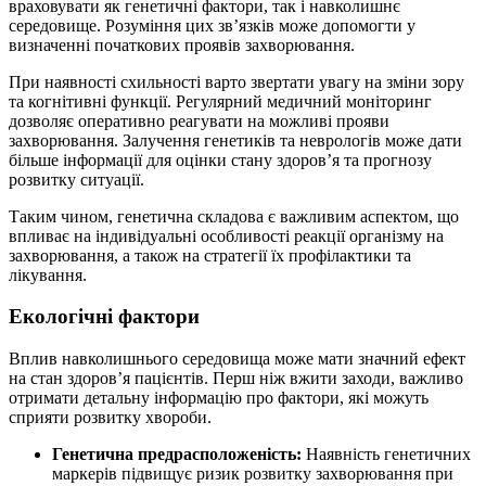
враховувати як генетичні фактори, так і навколишнє
середовище. Розуміння цих зв’язків може допомогти у
визначенні початкових проявів захворювання.
При наявності схильності варто звертати увагу на зміни зору
та когнітивні функції. Регулярний медичний моніторинг
дозволяє оперативно реагувати на можливі прояви
захворювання. Залучення генетиків та неврологів може дати
більше інформації для оцінки стану здоров’я та прогнозу
розвитку ситуації.
Таким чином, генетична складова є важливим аспектом, що
впливає на індивідуальні особливості реакції організму на
захворювання, а також на стратегії їх профілактики та
лікування.
Екологічні фактори
Вплив навколишнього середовища може мати значний ефект
на стан здоров’я пацієнтів. Перш ніж вжити заходи, важливо
отримати детальну інформацію про фактори, які можуть
сприяти розвитку хвороби.
Генетична предрасположеність:
Наявність генетичних
маркерів підвищує ризик розвитку захворювання при