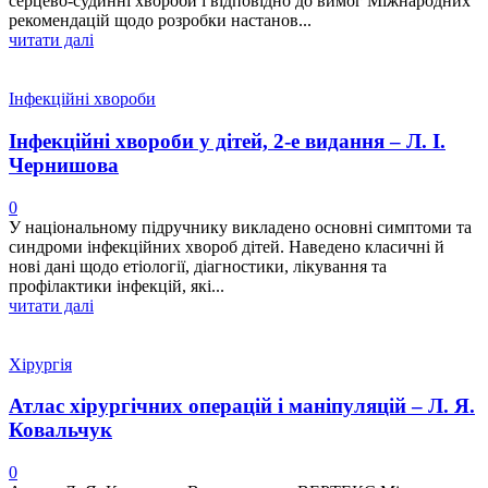
серцево-судинні хвороби і відповідно до вимог Міжнародних
рекомендацій щодо розробки настанов...
читати далі
Інфекційні хвороби
Інфекційні хвороби у дітей, 2-е видання – Л. І.
Чернишова
0
У національному підручнику викладено основні симптоми та
синдроми інфекційних хвороб дітей. Наведено класичні й
нові дані щодо етіології, діагностики, лікування та
профілактики інфекцій, які...
читати далі
Хірургія
Атлас хірургічних операцій і маніпуляцій – Л. Я.
Ковальчук
0