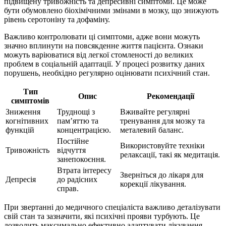
підвищену тривожність та депресивні симптоми. Це може
бути обумовлено біохімічними змінами в мозку, що знижують
рівень серотоніну та дофаміну.
Важливо контролювати ці симптоми, адже вони можуть
значно вплинути на повсякденне життя пацієнта. Ознаки
можуть варіюватися від легкої стомленості до великих
проблем в соціальній адаптації. У процесі розвитку даних
порушень, необхідно регулярно оцінювати психічний стан.
Тип
Опис
Рекомендації
симптомів
Зниження
Труднощі з
Вживайте регулярні
когнітивних
пам’яттю та
тренування для мозку та
функцій
концентрацією.
металевий баланс.
Постійне
Використовуйте техніки
Тривожність
відчуття
релаксації, такі як медитація.
занепокоєння.
Втрата інтересу
Зверніться до лікаря для
Депресія
до радісних
корекції лікування.
справ.
При звертанні до медичного спеціаліста важливо деталізувати
свій стан та зазначити, які психічні прояви турбують. Це
дозволить максимально ефективно адаптувати лікування