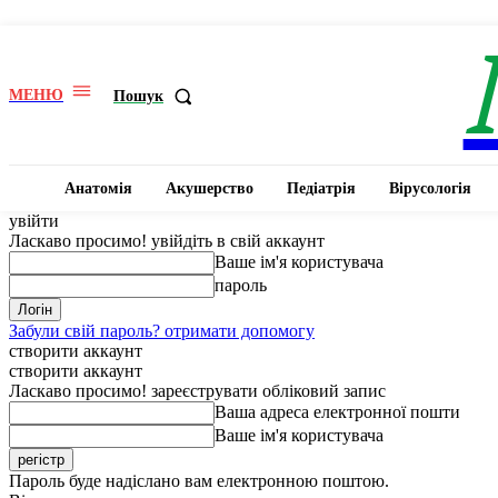
МЕНЮ
Пошук
Анатомія
Акушерство
Педіатрія
Вірусологія
увійти
Ласкаво просимо! увійдіть в свій аккаунт
Ваше ім'я користувача
пароль
Забули свій пароль? отримати допомогу
створити аккаунт
створити аккаунт
Ласкаво просимо! зареєструвати обліковий запис
Ваша адреса електронної пошти
Ваше ім'я користувача
Пароль буде надіслано вам електронною поштою.