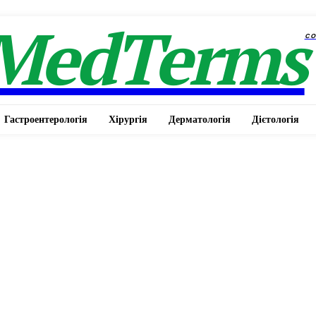
MedTerms
c
Гастроентерологія
Хірургія
Дерматологія
Дієтологія