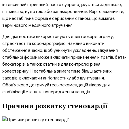
інтенсивний і тривалий, часто супроводжується задишкою,
пітливістю, нудотою або запамороченням. Варто зазначити,
що нестабільна форма є серйозним станом, що вимагає
термінового медичного втручання.
Для діагностики використовують електрокардіограму,
стрес-тест та коронарографію. Важливо виконати
обстеження вчасно, щоб уникнути ускладнень. Лікування
стабільної форми може включати призначення нітратів, бета-
блокаторів, а також статинів для контролю рівня
холестерину. Нестабільна вимагатиме більш активних
заходів, включаючи ангіопластику або шунтування.
Обов’язково дотримуйтесь рекомендацій лікаря для
стабілізації стану та попередження нападів.
Причини розвитку стенокардії