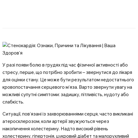
У разі появи болю в грудях під час фізичної активності або
стресу, перше, що потрібно зробити – звернутися до лікаря
для оцінки стану. Це може бути результатом недостатнього
кровопостачання серцевого м’яза. Варто звернути увагу на
можливі супутні симптоми: задишку, пітливість, нудоту або
слабкість.
Ситуації, пов’язані із захворюваннями серця, часто викликані
атеросклерозом, коли артерії звужуються через
накопичення холестерину. Надто високий рівень
холестерину, гіпертонія, цукровий діабет та малорухливий