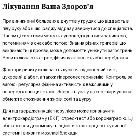
Лікування Ваша Здоров’я
При виникненні больових відчуттів у грудях, що віддають в
ліву руку або шию, раджу відразу звернутися до спеціаліста.
Часом ці симптоми можуть супроводжуватися задишкою,
потемнінням в очах або потою. Знання різних тригерів, що
викликають ці прояви, може допомогти уникнути загострень.
Вони включають стрес, фізичну активність або переїдання.
Фактори ризику включають куріння, підвищений тиск,
цукровий діабет, а також гіперхолестеринемію. Контроль за
вагою і регулярна фізична активність є важливими у
попередженні цих станів. Зверніть увагу на своє харчування:
обмежте споживання жирів, солі та цукру.
Для підтвердження діагнозу лікар може призначити
електрокардіограму (ЕКГ), стрес-тест або коронаграфію. Ці
обстеження допоможуть оцінити стан серцево-судинної
системи і виявити можливі блокади.