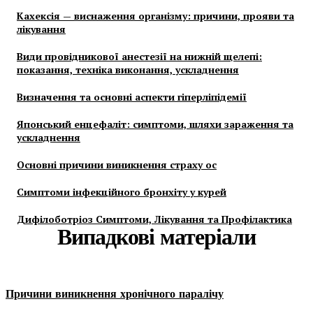
Кахексія — виснаження організму: причини, прояви та
лікування
Види провідникової анестезії на нижній щелепі:
показання, техніка виконання, ускладнення
Визначення та основні аспекти гіперліпідемії
Японський енцефаліт: симптоми, шляхи зараження та
ускладнення
Основні причини виникнення страху ос
Симптоми інфекційного бронхіту у курей
Дифілоботріоз Симптоми, Лікування та Профілактика
Випадкові матеріали
Причини виникнення хронічного паралічу