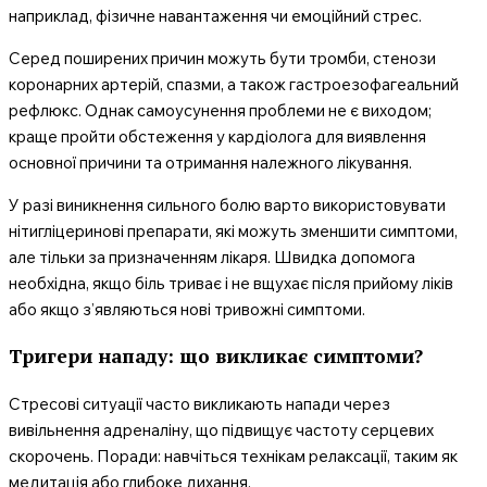
наприклад, фізичне навантаження чи емоційний стрес.
Серед поширених причин можуть бути тромби, стенози
коронарних артерій, спазми, а також гастроезофагеальний
рефлюкс. Однак самоусунення проблеми не є виходом;
краще пройти обстеження у кардіолога для виявлення
основної причини та отримання належного лікування.
У разі виникнення сильного болю варто використовувати
нітигліцеринові препарати, які можуть зменшити симптоми,
але тільки за призначенням лікаря. Швидка допомога
необхідна, якщо біль триває і не вщухає після прийому ліків
або якщо з’являються нові тривожні симптоми.
Тригери нападу: що викликає симптоми?
Стресові ситуації часто викликають напади через
вивільнення адреналіну, що підвищує частоту серцевих
скорочень. Поради: навчіться технікам релаксації, таким як
медитація або глибоке дихання.