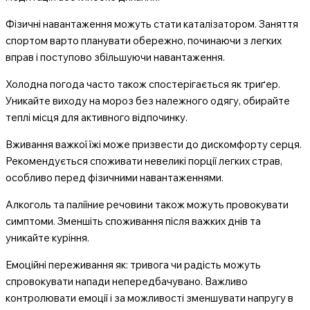
Фізичні навантаження можуть стати каталізатором. Заняття
спортом варто планувати обережно, починаючи з легких
вправ і поступово збільшуючи навантаження.
Холодна погода часто також спостерігається як триґер.
Уникайте виходу на мороз без належного одягу, обирайте
теплі місця для активного відпочинку.
Вживання важкої їжі може призвести до дискомфорту серця.
Рекомендується споживати невеликі порції легких страв,
особливо перед фізичними навантаженнями.
Алкоголь та паліїние речовини також можуть провокувати
симптоми. Зменшіть споживання після важких днів та
уникайте куріння.
Емоційні переживання як: тривога чи радість можуть
спровокувати напади непередбачувано. Важливо
контролювати емоції і за можливості зменшувати напругу в