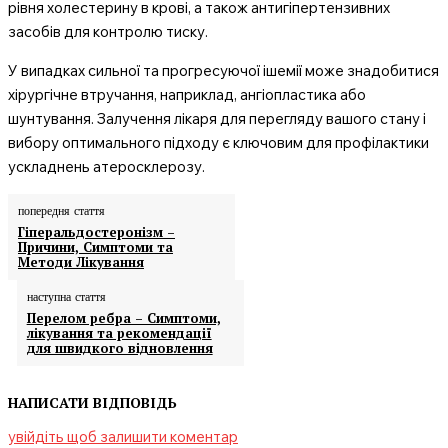
рівня холестерину в крові, а також антигіпертензивних
засобів для контролю тиску.
У випадках сильної та прогресуючої ішемії може знадобитися
хірургічне втручання, наприклад, ангіопластика або
шунтування. Залучення лікаря для перегляду вашого стану і
вибору оптимального підходу є ключовим для профілактики
ускладнень атеросклерозу.
попередня стаття
Гіперальдостеронізм –
Причини, Симптоми та
Методи Лікування
наступна стаття
Перелом ребра – Симптоми,
лікування та рекомендації
для швидкого відновлення
НАПИСАТИ ВІДПОВІДЬ
увійдіть щоб залишити коментар