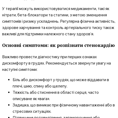
У терапії можуть використовуватися медикаменти, такі як
нітрати, бета-блокатори та статини, з метою зменшення
симптомів і ризику ускладнень. Регулярна фізична активність,
здорове харчування та контроль артеріального тиску також
важливі для підтримки належного стану здоров’я.
Основні симптоми: як розпізнати стенокардію
Важливо провести діагностику при перших ознаках
дискомфорту в грудях. Рекомендується звернути увагу на
наступні симптоми:
Біль або дискомфорт у грудях, що може віддавати в
плечі, шию, спину або щелепу.
Тяжкість або стиснення в області серця, часто
описуване як «вага».
Задишка, що виникає при фізичному навантаженні або в
стресових ситуаціях.
Підвищене потовиділення, запаморочення або