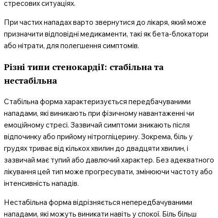
стресових ситуаціях.
При частих нападах варто звернутися до лікаря, який може
призначити відповідні медикаменти, такі як бета-блокатори
або нітрати, для полегшення симптомів.
Різні типи стенокардії: стабільна та
нестабільна
Стабільна форма характеризується передбачуваними
нападами, які виникають при фізичному навантаженні чи
емоційному стресі. Зазвичай симптоми зникають після
відпочинку або прийому нітрогліцерину. Зокрема, біль у
грудях триває від кількох хвилин до двадцяти хвилин, і
зазвичай має тупий або давлючий характер. Без адекватного
лікування цей тип може прогресувати, змінюючи частоту або
інтенсивність нападів.
Нестабільна форма відрізняється непередбачуваними
нападами, які можуть виникати навіть у спокої. Біль більш