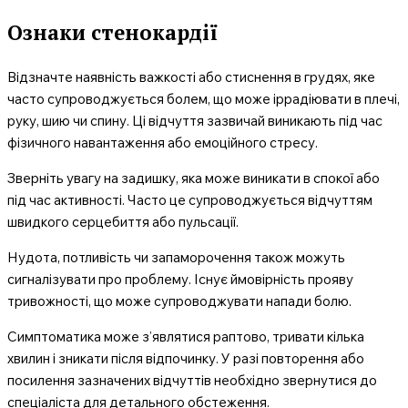
Ознаки стенокардії
Відзначте наявність важкості або стиснення в грудях, яке
часто супроводжується болем, що може іррадіювати в плечі,
руку, шию чи спину. Ці відчуття зазвичай виникають під час
фізичного навантаження або емоційного стресу.
Зверніть увагу на задишку, яка може виникати в спокої або
під час активності. Часто це супроводжується відчуттям
швидкого серцебиття або пульсації.
Нудота, потливість чи запаморочення також можуть
сигналізувати про проблему. Існує ймовірність прояву
тривожності, що може супроводжувати напади болю.
Симптоматика може з’являтися раптово, тривати кілька
хвилин і зникати після відпочинку. У разі повторення або
посилення зазначених відчуттів необхідно звернутися до
спеціаліста для детального обстеження.