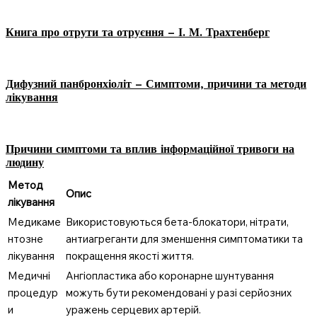
Книга про отрути та отруєння – І. М. Трахтенберг
Дифузний панбронхіоліт – Симптоми, причини та методи
лікування
Причини симптоми та вплив інформаційної тривоги на
людину
Метод
Опис
лікування
Медикаме
Використовуються бета-блокатори, нітрати,
нтозне
антиагреганти для зменшення симптоматики та
лікування
покращення якості життя.
Медичні
Ангіопластика або коронарне шунтування
процедур
можуть бути рекомендовані у разі серйозних
и
уражень серцевих артерій.