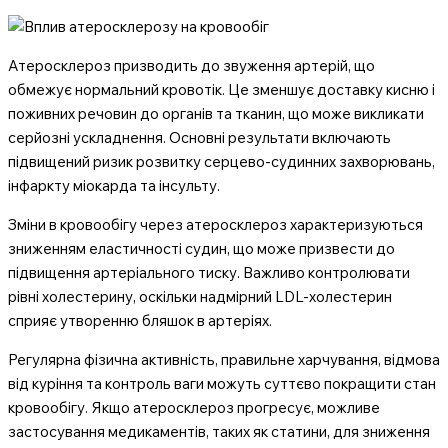
Атеросклероз призводить до звуження артерій, що
обмежує нормальний кровотік. Це зменшує доставку кисню і
поживних речовин до органів та тканин, що може викликати
серйозні ускладнення. Основні результати включають
підвищений ризик розвитку серцево-судинних захворювань,
інфаркту міокарда та інсульту.
Зміни в кровообігу через атеросклероз характеризуються
зниженням еластичності судин, що може призвести до
підвищення артеріального тиску. Важливо контролювати
рівні холестерину, оскільки надмірний LDL-холестерин
сприяє утворенню бляшок в артеріях.
Регулярна фізична активність, правильне харчування, відмова
від куріння та контроль ваги можуть суттєво покращити стан
кровообігу. Якщо атеросклероз прогресує, можливе
застосування медикаментів, таких як статини, для зниження