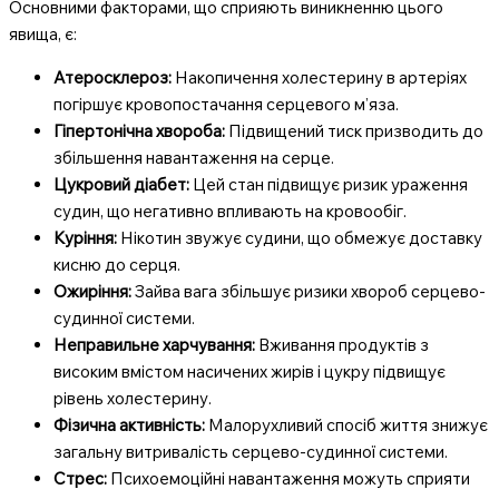
Основними факторами, що сприяють виникненню цього
явища, є:
Атеросклероз:
Накопичення холестерину в артеріях
погіршує кровопостачання серцевого м’яза.
Гіпертонічна хвороба:
Підвищений тиск призводить до
збільшення навантаження на серце.
Цукровий діабет:
Цей стан підвищує ризик ураження
судин, що негативно впливають на кровообіг.
Куріння:
Нікотин звужує судини, що обмежує доставку
кисню до серця.
Ожиріння:
Зайва вага збільшує ризики хвороб серцево-
судинної системи.
Неправильне харчування:
Вживання продуктів з
високим вмістом насичених жирів і цукру підвищує
рівень холестерину.
Фізична активність:
Малорухливий спосіб життя знижує
загальну витривалість серцево-судинної системи.
Стрес:
Психоемоційні навантаження можуть сприяти