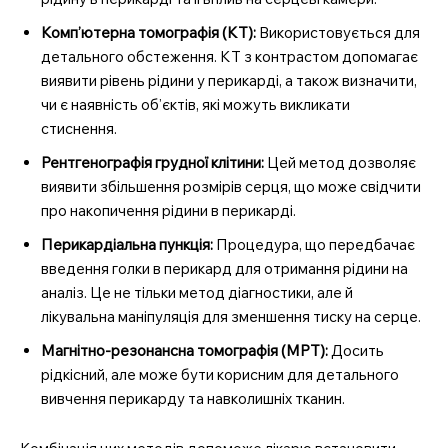
Комп’ютерна томографія (КТ):
Використовується для
детального обстеження. КТ з контрастом допомагає
виявити рівень рідини у перикарді, а також визначити,
чи є наявність об’єктів, які можуть викликати
стиснення.
Рентгенографія грудної клітини:
Цей метод дозволяє
виявити збільшення розмірів серця, що може свідчити
про накопичення рідини в перикарді.
Перикардіальна пункція:
Процедура, що передбачає
введення голки в перикард для отримання рідини на
аналіз. Це не тільки метод діагностики, але й
лікувальна маніпуляція для зменшення тиску на серце.
Магнітно-резонансна томографія (МРТ):
Досить
рідкісний, але може бути корисним для детального
вивчення перикарду та навколишніх тканин.