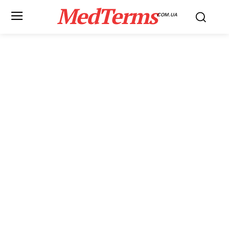
MedTerms
COM.UA