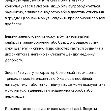
звернути увагу на супутні симптоми. Негайно
консультуйтеся з лікарем, якщо біль супроводжується
задишкою, пітливістю, нудотою або відчуттям стискання
в грудях. Ці ознаки можуть свідчити про серйозні серцеві
проблеми.
Іншими занепокоєнням можуть бути незвичайна
слабкість, запаморочення або біль, що іррадіює у ліву
руку, щелепу чи спину. Якщо спостерігається будь-яка з
цих симптомів, негайно викликайте швидку медичну
допомогу.
Звертайте увагу на характер болю: який він, як довго
триває, з якою інтенсивністю. Якщо біль постійний,
нагадує пекучі або тягнучі відчуття, це може вказувати на
можливі ускладнення, такі як ішемічна хвороба або
перикардит.
Важливо також врахувати ваші медичні дані. Якщо ви