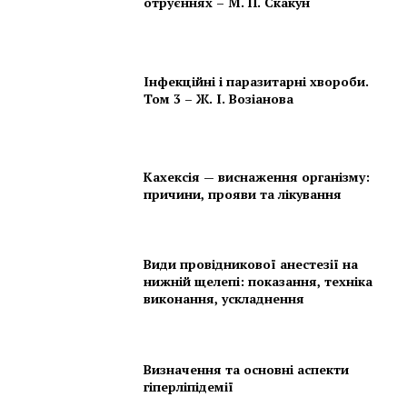
отруєннях – М. П. Скакун
Інфекційні і паразитарні хвороби.
Том 3 – Ж. І. Возіанова
Кахексія — виснаження організму:
причини, прояви та лікування
Види провідникової анестезії на
нижній щелепі: показання, техніка
виконання, ускладнення
Визначення та основні аспекти
гіперліпідемії