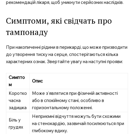
рекомендацій лікаря, щоб уникнути серйозних наслідків.
SUBSCRIBE NOW
Симптоми, які свідчать про
тампонаду
Company
При накопиченні рідини в перикарді, що може призводити
Про нас
до утворення тиску на серце, спостерігаються кілька
характерних ознак. Звертайте увагу на наступні прояви:
Контакти
Підписка
Симпто
Опис
Мій акаунт
м
Медичні книги
Коротко
Може з’являтися при фізичній активності
часна
або в спокійному стані, особливо в
задишка
горизонтальному положенні.
Неприємні відчуття можуть бути схожими
Біль у
на стенокардію, зазвичай посилюються при
грудях
глибокому вдиху.