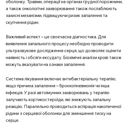
оболонку. Травми, операції на органах грудної порожнини,
а також онкологічні захворювання також послаблюють
захисні механізми, підвищуючи ризик запалення та
скупчення рідин.
Важливий аспект – це своєчасна діагностика. Для
виявлення запального процесу необхідно проводити
ультразвукове дослідження серця, що дозволяє оцінити
наявність і обсяги ексудату. Біохімічні аналізи крові також
можуть вказувати на ознаки запалення.
Система лікування включає антибактеріальну терапію,
якщо причина запалення – бронхопневмонія чи інша
інфекція. У разі автоімунних захворювань у терапію
залучають кортикостероїди, які знижують запальну
реакцію. Паралельно проводиться аспірація накопиченої
рідини з серцевої оболонки для зменшення тиску на
серце.