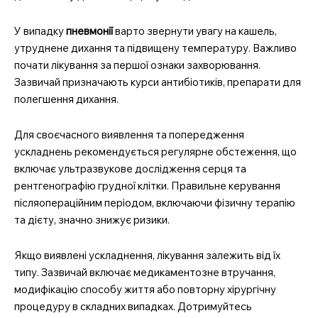
У випадку
пневмонії
варто звернути увагу на кашель,
утруднене дихання та підвищену температуру. Важливо
почати лікування за першої ознаки захворювання.
Зазвичай призначають курси антибіотиків, препарати для
полегшення дихання.
MedTerms.com.ua
професійний медичний
Для своєчасного виявлення та попередження
портал
ускладнень рекомендується регулярне обстеження, що
включає ультразвукове дослідження серця та
рентгенографію грудної клітки. Правильне керування
післяопераційним періодом, включаючи фізичну терапію
та дієту, значно знижує ризики.
Якщо виявлені ускладнення, лікування залежить від їх
типу. Зазвичай включає медикаментозне втручання,
модифікацію способу життя або повторну хірургічну
процедуру в складних випадках. Дотримуйтесь