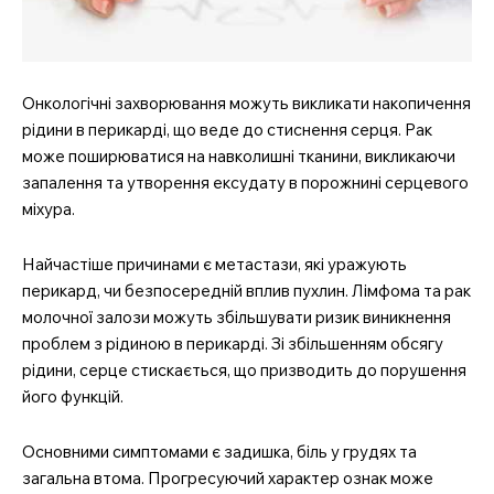
Онкологічні захворювання можуть викликати накопичення
рідини в перикарді, що веде до стиснення серця. Рак
може поширюватися на навколишні тканини, викликаючи
запалення та утворення ексудату в порожнині серцевого
міхура.
Найчастіше причинами є метастази, які уражують
перикард, чи безпосередній вплив пухлин. Лімфома та рак
молочної залози можуть збільшувати ризик виникнення
проблем з рідиною в перикарді. Зі збільшенням обсягу
рідини, серце стискається, що призводить до порушення
його функцій.
Основними симптомами є задишка, біль у грудях та
загальна втома. Прогресуючий характер ознак може