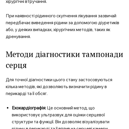
хірургічні втручання.
При наявності рідинного скупчення лікування зазвичай
передбачає виведення рідини за допомогою діуретиків
або, у деяких випадках, хірургічних методів, таких як
дренування.
Методи діагностики тампонади
серця
Для точної діагностики цього стану застосовуються
кілька методів, які дозволяють визначити рідину в
перикарді та її обсяг.
Ехокардіографія:
Це основний метод, що
використовує ультразвук для оцінки серцевої
структури та функції. Він дозволяє візуалізувати
рідину в перикарді та її вплив на серцеві камери.