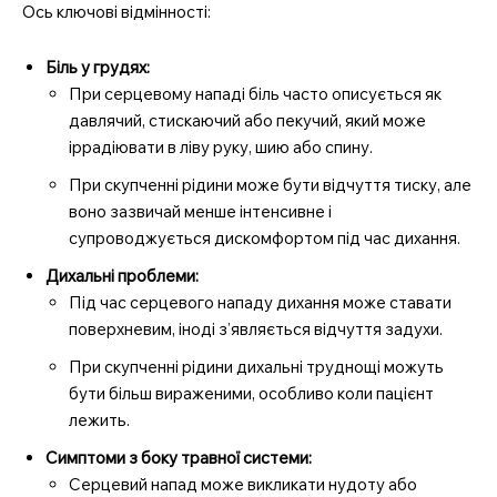
Ось ключові відмінності:
Біль у грудях:
При серцевому нападі біль часто описується як
давлячий, стискаючий або пекучий, який може
іррадіювати в ліву руку, шию або спину.
При скупченні рідини може бути відчуття тиску, але
воно зазвичай менше інтенсивне і
супроводжується дискомфортом під час дихання.
Дихальні проблеми:
Під час серцевого нападу дихання може ставати
поверхневим, іноді з’являється відчуття задухи.
При скупченні рідини дихальні труднощі можуть
бути більш вираженими, особливо коли пацієнт
лежить.
Симптоми з боку травної системи:
Серцевий напад може викликати нудоту або