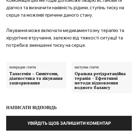
Комбінація цих методів допоможе лікарю встановити
діагноз та визначити наявність рідини, ступінь тиску на
серце та можливі причини даного стану.
Лікування може включати медикаментозну терапію та
хірургічне втручання, залежно від тяжкості ситуації та
потреби в зменшенні тиску на серце.
попередня стаття
наступна стаття
Таласемія – Симптоми,
Оральна регідратаційна
діагностика та лікування
терапія – Ефективні
захворювання
методи відновлення
водного балансу
НАПИСАТИ ВІДПОВІДЬ
УВІЙДІТЬ ЩОБ ЗАЛИШИТИ КОМЕНТАР