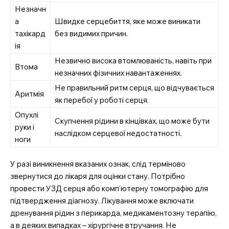
Незначн
а
Швидке серцебиття, яке може виникати
тахікард
без видимих причин.
ія
Незвично висока втомлюваність, навіть при
Втома
незначних фізичних навантаженнях.
Не правильний ритм серця, що відчувається
Аритмія
як перебої у роботі серця.
Опухлі
Скупчення рідини в кінцівках, що може бути
руки і
наслідком серцевої недостатності.
ноги
У разі виникнення вказаних ознак, слід терміново
звернутися до лікаря для оцінки стану. Потрібно
провести УЗД серця або комп’ютерну томографію для
підтвердження діагнозу. Лікування може включати
дренування рідин з перикарда, медикаментозну терапію,
а в деяких випадках – хірургічне втручання. Не