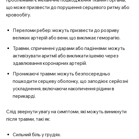
що може призвести до порушення серцевого ритму або
кровообігу.
Переломи ребер: можуть призвести до розриву
великих артерій або вени, що викликає геморагію.
Травми, спричинені ударами або падіннями: можуть
активізувати аритмії або викликати ішемію через
здавлювання коронарних артерій.
Проникаючі травми: можуть безпосередньо
пошкодити серцеву оболонку, що заподіює серйозні
ускладнення, включаючи накопичення рідини в
перикарді.
Слід звернути увагу на симптоми, які можуть виникнути
після травми, такі як:
Сильний біль у грудях.