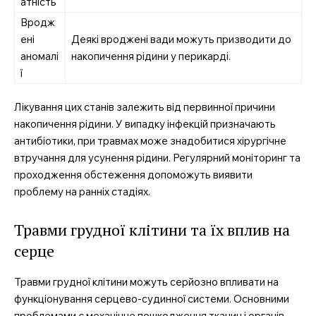
атність
Вродж
ені
Деякі вроджені вади можуть призводити до
аномалі
накопичення рідини у перикарді.
ї
Лікування цих станів залежить від первинної причини
накопичення рідини. У випадку інфекцій призначають
антибіотики, при травмах може знадобитися хірургічне
втручання для усунення рідини. Регулярний моніторинг та
проходження обстеження допоможуть виявити
проблему на ранніх стадіях.
Травми грудної клітини та їх вплив на
серце
Травми грудної клітини можуть серйозно впливати на
функціонування серцево-судинної системи. Основними
проблемами є механічне пошкодження тканин і органів,