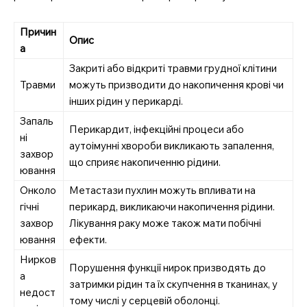
Причин
Опис
а
Закриті або відкриті травми грудної клітини
Травми
можуть призводити до накопичення крові чи
інших рідин у перикарді.
Запаль
Перикардит, інфекційні процеси або
ні
аутоімунні хвороби викликають запалення,
захвор
що сприяє накопиченню рідини.
ювання
Онколо
Метастази пухлин можуть впливати на
гічні
перикард, викликаючи накопичення рідини.
захвор
Лікування раку може також мати побічні
ювання
ефекти.
Нирков
Порушення функції нирок призводять до
а
затримки рідин та їх скупчення в тканинах, у
недост
тому числі у серцевій оболонці.