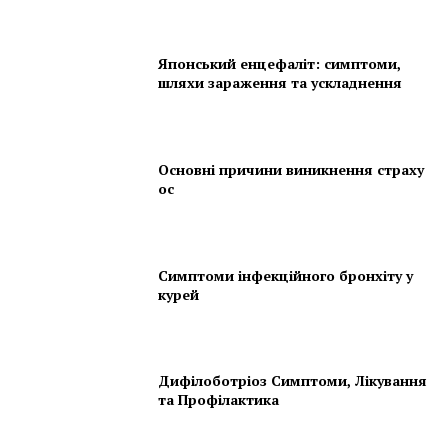
Японський енцефаліт: симптоми,
шляхи зараження та ускладнення
Основні причини виникнення страху
ос
Симптоми інфекційного бронхіту у
курей
Дифілоботріоз Симптоми, Лікування
та Профілактика