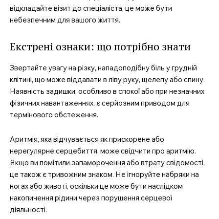
відкладайте візит до спеціаліста, це може бути
небезпечним для вашого життя.
Екстрені ознаки: що потрібно знати
Звертайте увагу на різку, нападоподібну біль у грудній
клітині, що може віддавати в ліву руку, щелепу або спину.
Наявність задишки, особливо в спокої або при незначних
фізичних навантаженнях, є серйозним приводом для
термінового обстеження.
Аритмія, яка відчувається як прискорене або
нерегулярне серцебиття, може свідчити про аритмію.
Якщо ви помітили запаморочення або втрату свідомості,
це також є тривожним знаком. Не ігноруйте набряки на
ногах або животі, оскільки це може бути наслідком
накопичення рідини через порушення серцевої
діяльності.