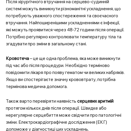
Після хірургічного втручання на серцево-судинній
системі можуть виникнути різноманітні ускладнення, що
потребують уважного спостереження та своєчасного
втручання. Найпоширенішими ускладненнями є інфекції,
які можуть проявитися через 48-72 години після операції.
Потрібно регулярно контролювати температуру тіла та
згадувати про зміни в загальному стані.
Кровотеча
– це ще одна проблема, яка може виникнути
під час або після процедури. Необхідно терміново
повідомити лікаря про появу гематом чи великих набряків.
Якщо ви спостерігаєте значну крововтрату, потрібна
термінова медична допомога.
Також варто перевіряти наявність
серцевих аритмій
протягом кількох днів після операції. Швидке або
нерегулярне серцебиття може свідчити про патологічні
зміни. Електрокардіографічне дослідження (ЕКГ)
допоможе у діагностиці цих ускладнень.