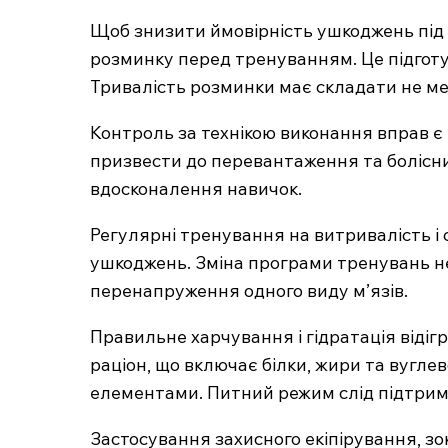
Щоб знизити ймовірність ушкоджень під ч
розминку перед тренуванням. Це підготує
Тривалість розминки має складати не ме
Контроль за технікою виконання вправ 
призвести до перевантаження та болісн
вдосконалення навичок.
Регулярні тренування на витривалість і
ушкоджень. Зміна програми тренувань н
перенапруження одного виду м’язів.
Правильне харчування і гідратація віді
раціон, що включає білки, жири та вугле
елементами. Питний режим слід підтримув
Застосування захисного екіпірування, зок