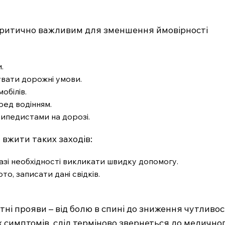
Контакти
Підписка
критично важливим для зменшення ймовірності
Мій акаунт
Медичні книги
.
вати дорожні умови.
E NOW
обілів.
ед водінням.
ипедистами на дорозі.
а вжити таких заходів:
разі необхідності викликати швидку допомогу.
то, записати дані свідків.
ні прояви – від болю в спині до зниження чутливос
их симптомів, слід терміново звернеться до медично