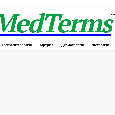
MedTerms
c
Гастроентерологія
Хірургія
Дерматологія
Дієтологія