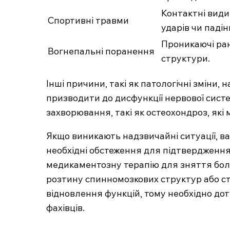
Контактні види
Спортивні травми
ударів чи падін
Проникаючі ра
Вогнепальні поранення
структури.
Інші причини, такі як патологічні зміни,
призводити до дисфункції нервової сист
захворювання, такі як остеохондроз, які 
Якщо виникають надзвичайні ситуації, 
необхідні обстеження для підтвердження
MedTerms.c
професійний
медикаментозну терапію для зняття болю
портал
розтину спинномозкових структур або ста
відновлення функцій, тому необхідно д
фахівців.