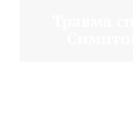
Травма с
Симпто