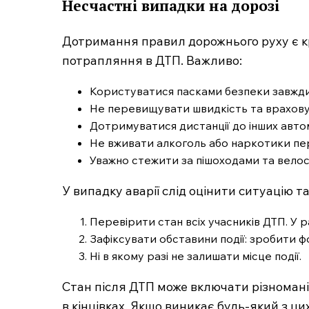
Несчастні випадки на дорозі
Дотримання правил дорожнього руху є 
потрапляння в ДТП. Важливо:
Користуватися пасками безпеки завжди
Не перевищувати швидкість та врахову
SUBSCRIB
Дотримуватися дистанції до інших автом
Не вживати алкоголь або наркотики пер
Уважно стежити за пішоходами та велос
У випадку аварії слід оцінити ситуацію т
Перевірити стан всіх учасників ДТП. У 
Зафіксувати обставини події: зробити фо
Ні в якому разі не залишати місце події.
Стан після ДТП може включати різноманіт
в кінцівках. Якщо виникає будь-який з ц