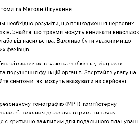
м необхідно розуміти, що пошкодження нервових
дків. Знайте, що травми можуть виникати внаслідок
м або від насильства. Важливо бути уважними до
их фахівців.
пові ознаки включають слабкість у кінцівках,
та порушення функцій органів. Звертайте увагу на
руйте симтоми, які можуть вказувати на серйозні
-резонансну томографію (МРТ), комп’ютерну
ильне обстеження дозволяє отримати точну
 що є критично важливим для подальшого плануван