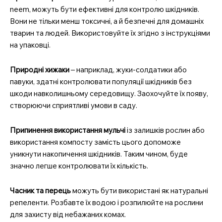
neem, можуть бути ефективні для контролю шкідників.
Вони не тільки менш токсичні, а й безпечні для домашніх
тварин та людей. Використовуйте їх згідно з інструкціями
на упаковці.
Природні хижаки
– наприклад, жуки-солдатики або
павуки, здатні контролювати популяції шкідників без
шкоди навколишньому середовищу. Заохочуйте їх появу,
створюючи сприятливі умови в саду.
Припинення використання мульчі
із залишків рослин або
використання компосту замість цього допоможе
уникнути накопичення шкідників. Таким чином, буде
значно легше контролювати їх кількість.
Часник та перець
можуть бути використані як натуральні
репеленти. Розбавте їх водою і розпилюйте на рослини
для захисту від небажаних комах.