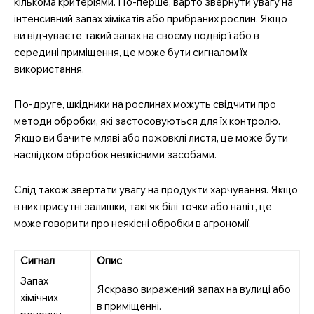
кількома критеріями. По-перше, варто звернути увагу на
інтенсивний запах хімікатів або прибраних рослин. Якщо
ви відчуваєте такий запах на своєму подвір’ї або в
середині приміщення, це може бути сигналом їх
використання.
По-друге, шкідники на рослинах можуть свідчити про
методи обробки, які застосовуються для їх контролю.
Якщо ви бачите мляві або пожовклі листя, це може бути
наслідком обробок неякісними засобами.
Слід також звертати увагу на продукти харчування. Якщо
в них присутні залишки, такі як білі точки або наліт, це
може говорити про неякісні обробки в агрономії.
Сигнал
Опис
Запах
Яскраво виражений запах на вулиці або
хімічних
в приміщенні.