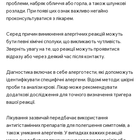
проблеми, набряк обличчя або горла, а також шлункові
розлади. При появі цих ознак важливо негайно
проконсультуватися з лікарем.
Серед причин виникнення алергічних реакцій можуть
бути певні хімічні сполуки, що викликають чутливість.
Зверніть увагу на те, що реакції можуть проявитися
відразу або через деякий час після контакту.
Діагностика включає в себе алерготести, які допоможуть
ідентифікувати специфічні алергени. Відомі методи: шкірні
проби та аналізи крові. Лікар може рекомендувати
додаткові дослідження для точного визначення тригера
вашої реакції.
Лікування зазвичай передбачає використання
антигістамінних препаратів для полегшення симптомів, а
також уникання алергенів. У випадках важких реакцій