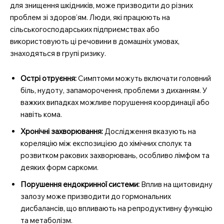
для знищення шкідників, може призводити до різних
проблем зі здоров’ям. Люди, які працюють на
сільськогосподарських підприємствах або
використовують ці речовини в домашніх умовах,
знаходяться в групі ризику.
Острі отруєння:
Симптоми можуть включати головний
біль, нудоту, запаморочення, проблеми з диханням. У
важких випадках можливе порушення координації або
навіть кома.
Хронічні захворювання:
Дослідження вказують на
кореляцію між експозицією до хімічних сполук та
розвитком ракових захворювань, особливо лімфом та
деяких форм саркоми.
Порушення ендокринної системи:
Вплив на щитовидну
залозу може призводити до гормональних
дисбалансів, що впливають на репродуктивну функцію
та метаболізм.