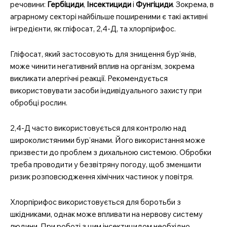
речовини:
Гербіциди
,
Інсектициди
і
Фунгіциди
. Зокрема, в
аграрному секторі найбільше поширеними є такі активні
інгредієнти, як гліфосат, 2,4-Д, та хлорпірифос.
Гліфосат, який застосовують для знищення бур’янів,
може чинити негативний вплив на організм, зокрема
викликати алергічні реакції. Рекомендується
використовувати засоби індивідуального захисту при
обробці рослин.
2,4-Д часто використовується для контролю над
широколистяними бур’янами. Його використання може
призвести до проблем з дихальною системою. Обробки
треба проводити у безвітряну погоду, щоб зменшити
ризик розповсюдження хімічних частинок у повітря.
Хлорпірифос використовується для боротьби з
шкідниками, однак може впливати на нервову систему
людини. При роботі з цим інсектицидом необхідно