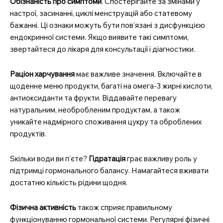
Обізнаність про симптоми
. Спостерігайте за змінами у
настрої, засинанні, циклі менструацій або статевому
бажанні. Ці ознаки можуть бути пов’язані з дисфункцією
ендокринної системи. Якщо виявите такі симптоми,
звертайтеся до лікаря для консультації і діагностики.
Раціон харчування
має важливе значення. Включайте в
щоденне меню продукти, багаті на омега-3 жирні кислоти,
антиоксиданти та фрукти. Віддавайте перевагу
натуральним, необробленим продуктам, а також
уникайте надмірного споживання цукру та оброблених
продуктів.
Sкільки води ви п’єте?
Гідратація
грає важливу роль у
підтримці гормонального балансу. Намагайтеся вживати
достатню кількість рідини щодня.
Фізична активність
також сприяє правильному
функціонуванню гормональної системи. Регулярні фізичні