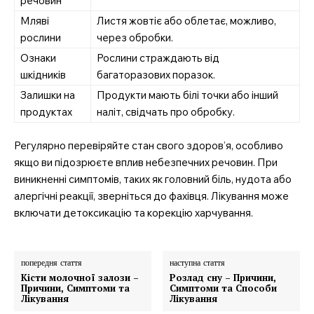
речовин
Мляві
Листя жовтіє або облетає, можливо,
рослини
через обробки.
Ознаки
Рослини страждають від
шкідників
багаторазових поразок.
Залишки на
Продукти мають білі точки або інший
продуктах
наліт, свідчать про обробку.
Регулярно перевіряйте стан свого здоров’я, особливо
якщо ви підозрюєте вплив небезпечних речовин. При
виникненні симптомів, таких як головний біль, нудота або
алергічні реакції, зверніться до фахівця. Лікування може
включати детоксикацію та корекцію харчування.
попередня стаття
наступна стаття
Кісти молочної залози –
Розлад сну – Причини,
Причини, Симптоми та
Симптоми та Способи
Лікування
Лікування