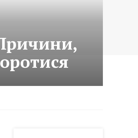
 Причини,
Боротися