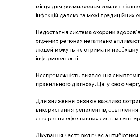
місця для розмноження комах та інши
інфекцій далеко за межі традиційних е
Недостатня система охорони здоров’я
окремих регіонах негативно впливають
людей можуть не отримати необхідну 
інформованості.
Неспроможність виявлення симптомів 
правильного діагнозу. Це, у свою черг
Для зниження ризиків важливо дотрим
використання репелентів, освітлення
створення ефективних систем санітарі
Лікування часто включає антибіотики 