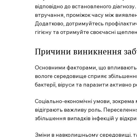
відповідно до встановленого діагнозу
втручання, проміжок часу між виявле
Додатково, дотримуйтесь профілактичн
гігієну та отримуйте своєчасні щепле
Причини виникнення забу
SUBSCRIB
Основними факторами, що впливають н
вологе середовище сприяє збільшенню 
бактерії, віруси та паразити активно
Соціально-економічні умови, зокрема 
відіграють важливу роль. Переселення
збільшення випадків інфекцій у відкр
Зміни в навколишньому середовищі, так