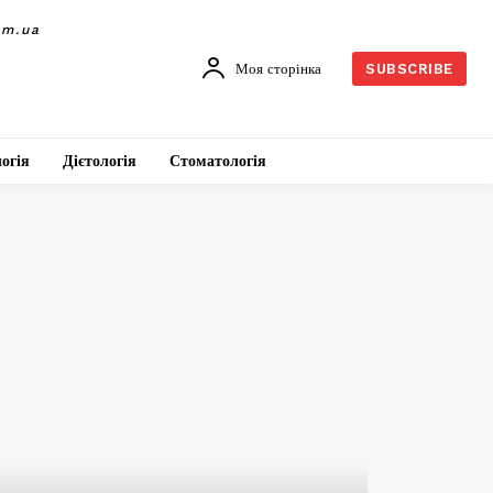
om.ua
Моя сторінка
SUBSCRIBE
огія
Дієтологія
Стоматологія