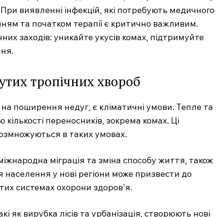
. При виявленні інфекцій, які потребують медичного
Підписка
нням та початком терапії є критично важливим.
Мій акаунт
их заходів: уникайте укусів комах, підтримуйте
Медичні книги
ння.
тих тропічних хвороб
E NOW
а поширення недуг, є кліматичні умови. Тепле та
кількості переносників, зокрема комах. Ці
 розмножуються в таких умовах.
міжнародна міграція та зміна способу життя, також
 населення у нові регіони може призвести до
итих системах охорони здоров’я.
і як вирубка лісів та урбанізація, створюють нові