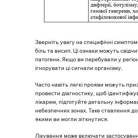
Зверніть увагу на специфічні симптом
біль та висип. Ці ознаки можуть свідчи
патогени. Якщо ви перебували у регіо
ігнорувати ці сигнали організму.
Часто навіть легкі прояви можуть при
MedTerms
провести діагностику, щоб ідентифіку
професійний
лікарем, підготуйте детальну інформа
порт
небезпечних зонах. Таке ставлення до
якими ви могли зіткнутися.
Лікування може включати застосуванн