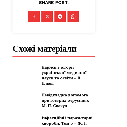
SHARE POST:
Схожі матеріали
Нариси з історії
української медичної
науки та освіти – В.
Плющ
Невідкладна допомога
при гострих отруєннях –
М. П. Скакун
Інфекційні і паразитарні
хвороби. Том 3 – Ж. І.