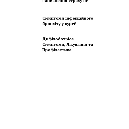
виникнення страху ос
Симптоми інфекційного
бронхіту у курей
Дифілоботріоз
Симптоми, Лікування та
Профілактика