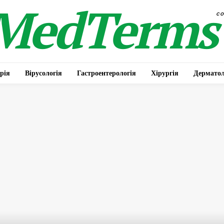
MedTerms
c
рія
Вірусологія
Гастроентерологія
Хірургія
Дерматол