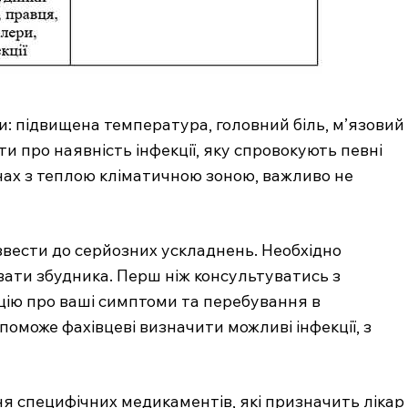
и: підвищена температура, головний біль, м’язовий
ти про наявність інфекції, яку спровокують певні
нах з теплою кліматичною зоною, важливо не
звести до серйозних ускладнень. Необхідно
.com.ua
вати збудника. Перш ніж консультуватись з
 медичний
цію про ваші симптоми та перебування в
ал
Company
поможе фахівцеві визначити можливі інфекції, з
Про нас
я специфічних медикаментів, які призначить лікар
Контакти