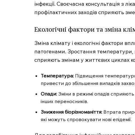
інфекції. Своєчасна консультація з лі
профілактичних заходів сприяють зм
Екологічні фактори та зміна клі
Зміна клімату і екологічні фактори в
патогенами. Зростання температури, з
сприяють змінам у життєвих циклах к
Температура:
Підвищення температури 
привести до збільшення випадків захво
Опади:
Зміни в режимі опадів сприяють
інших переносників.
Зниження біорізноманіття:
Втрата приро
які можуть спровокувати нові епідемії.