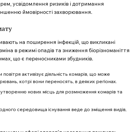
карем, усвідомлення ризиків і дотримання
еншенню ймовірності захворювання.
мату
пливають на поширення інфекцій, що викликані
міна в режимі опадів та зниження біорізноманіття
омах, що є переносниками збудників.
повітря активізує діяльність комарів, що може
рювань, котрі вони переносять, в деяких регіонах.
 утворенню нових місць для розмноження комарів та
дного середовища існування веде до зміщення видів,