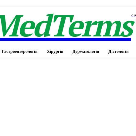
MedTerms
c
Гастроентерологія
Хірургія
Дерматологія
Дієтологія