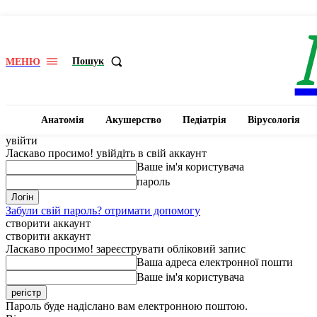
Пошук
МЕНЮ
Анатомія
Акушерство
Педіатрія
Вірусологія
увійти
Ласкаво просимо! увійдіть в свій аккаунт
Ваше ім'я користувача
пароль
Забули свій пароль? отримати допомогу
створити аккаунт
створити аккаунт
Ласкаво просимо! зареєструвати обліковий запис
Ваша адреса електронної пошти
Ваше ім'я користувача
Пароль буде надіслано вам електронною поштою.