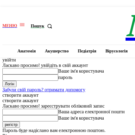
МЕНЮ
Пошук
Анатомія
Акушерство
Педіатрія
Вірусологія
увійти
Ласкаво просимо! увійдіть в свій аккаунт
Ваше ім'я користувача
пароль
Забули свій пароль? отримати допомогу
створити аккаунт
створити аккаунт
Ласкаво просимо! зареєструвати обліковий запис
Ваша адреса електронної пошти
Ваше ім'я користувача
Пароль буде надіслано вам електронною поштою.