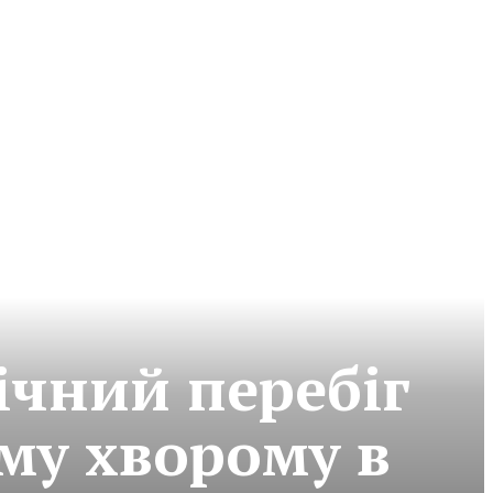
ічний перебіг
му хворому в