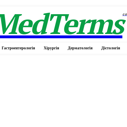
MedTerms
c
Гастроентерологія
Хірургія
Дерматологія
Дієтологія