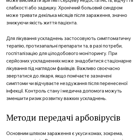
може викликати аритмії і серцеву недостатність, відчуття
слабкості або задишку. Хронічний больовий синдром
може тривати декілька місяців після зараження, значно
знижуючи якість життя пацієнта.
Для лікування ускладнень застосовують симптоматичну
терапію, протизапальні препарати та, в разі потреби,
госпіталізацію для цілодобового моніторингу. При
серйозних ускладненнях може знадобитися стаціонарне
лікування під наглядом фахівців. Важливо своєчасно
звертатися до лікаря, якщо помічаєте зазначені
симптоми чи відчуваєте нездужання після перенесеної
інфекції. Контроль стану і медична допомога можуть
зменшити ризик розвитку важких ускладнень.
Методи передачі арбовірусів
Основним шляхом зараження є укуси комах, зокрема,