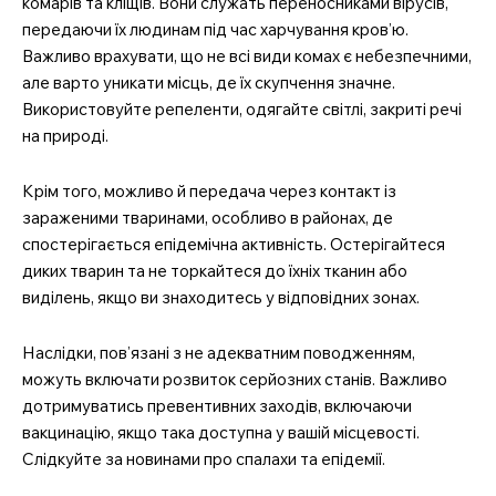
комарів та кліщів. Вони служать переносниками вірусів,
MedTerms.com.ua
передаючи їх людинам під час харчування кров’ю.
професійний медичний
Важливо врахувати, що не всі види комах є небезпечними,
портал
але варто уникати місць, де їх скупчення значне.
Використовуйте репеленти, одягайте світлі, закриті речі
на природі.
Крім того, можливо й передача через контакт із
зараженими тваринами, особливо в районах, де
спостерігається епідемічна активність. Остерігайтеся
диких тварин та не торкайтеся до їхніх тканин або
виділень, якщо ви знаходитесь у відповідних зонах.
Наслідки, пов’язані з не адекватним поводженням,
можуть включати розвиток серйозних станів. Важливо
SUBSCRIBE NOW
дотримуватись превентивних заходів, включаючи
вакцинацію, якщо така доступна у вашій місцевості.
Слідкуйте за новинами про спалахи та епідемії.