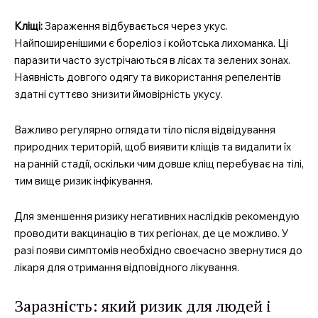
Кліщі:
Зараження відбувається через укус.
Найпоширенішими є бореліоз і койотська лихоманка. Ці
паразити часто зустрічаються в лісах та зелених зонах.
Наявність довгого одягу та використання репелентів
здатні суттєво знизити ймовірність укусу.
Важливо регулярно оглядати тіло після відвідування
природних територій, щоб виявити кліщів та видалити їх
на ранній стадії, оскільки чим довше кліщ перебуває на тілі,
тим вище ризик інфікування.
Для зменшення ризику негативних наслідків рекомендую
проводити вакцинацію в тих регіонах, де це можливо. У
разі появи симптомів необхідно своєчасно звернутися до
лікаря для отримання відповідного лікування.
Заразність: який ризик для людей і