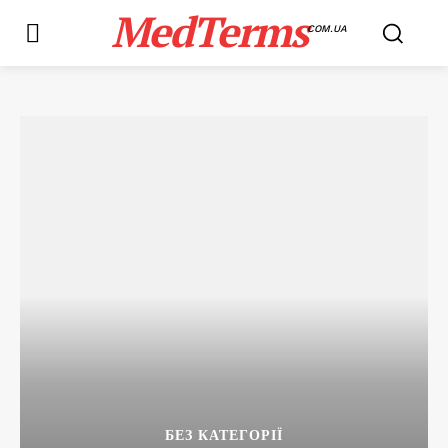
MedTerms
COM.UA
БЕЗ КАТЕГОРІЇ