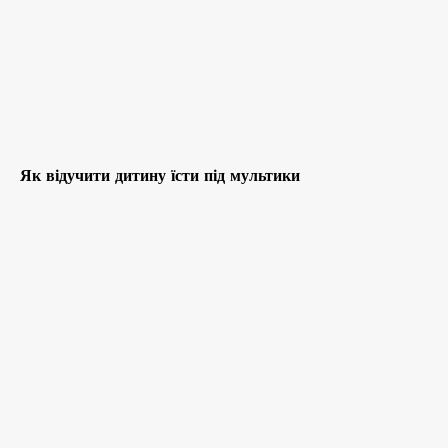
Як відучити дитину їсти під мультики