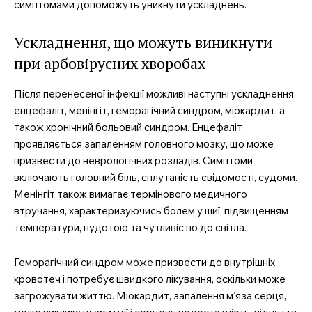
симптомами допоможуть уникнути ускладнень.
Ускладнення, що можуть виникнути
при арбовірусних хворобах
Після перенесеної інфекції можливі наступні ускладнення:
енцефаліт, менінгіт, геморагічний синдром, міокардит, а
також хронічний больовий синдром. Енцефаліт
проявляється запаленням головного мозку, що може
призвести до неврологічних розладів. Симптоми
включають головний біль, сплутаність свідомості, судоми.
Менінгіт також вимагає термінового медичного
втручання, характеризуючись болем у шиї, підвищенням
температури, нудотою та чутливістю до світла.
Геморагічний синдром може призвести до внутрішніх
кровотеч і потребує швидкого лікування, оскільки може
загрожувати життю. Міокардит, запалення м’яза серця,