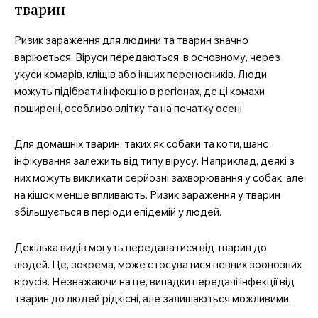
тварин
Ризик зараження для людини та тварин значно
варіюється. Віруси передаються, в основному, через
укуси комарів, кліщів або інших переносників. Люди
можуть підібрати інфекцію в регіонах, де ці комахи
поширені, особливо влітку та на початку осені.
Для домашніх тварин, таких як собаки та коти, шанс
інфікування залежить від типу вірусу. Наприклад, деякі з
них можуть викликати серйозні захворювання у собак, але
на кішок менше впливають. Ризик зараження у тварин
збільшується в періоди епідемій у людей.
Декілька видів могуть передаватися від тварин до
людей. Це, зокрема, може стосуватися певних зоонозних
вірусів. Незважаючи на це, випадки передачі інфекції від
тварин до людей рідкісні, але залишаються можливими.