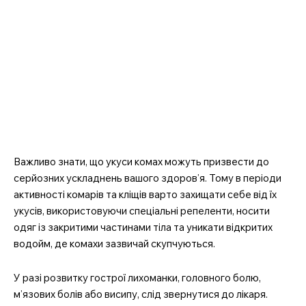
Важливо знати, що укуси комах можуть призвести до
серйозних ускладнень вашого здоров’я. Тому в періоди
активності комарів та кліщів варто захищати себе від їх
укусів, використовуючи спеціальні репеленти, носити
одяг із закритими частинами тіла та уникати відкритих
водойм, де комахи зазвичай скупчуються.
У разі розвитку гострої лихоманки, головного болю,
м’язових болів або висипу, слід звернутися до лікаря.