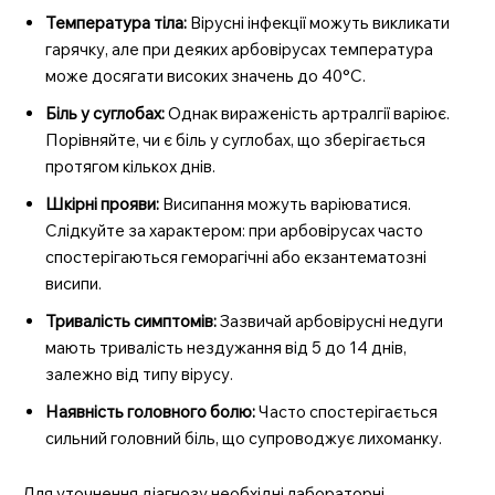
Температура тіла:
Вірусні інфекції можуть викликати
гарячку, але при деяких арбовірусах температура
може досягати високих значень до 40°C.
Біль у суглобах:
Однак вираженість артралгії варіює.
Порівняйте, чи є біль у суглобах, що зберігається
протягом кількох днів.
Шкірні прояви:
Висипання можуть варіюватися.
Слідкуйте за характером: при арбовірусах часто
спостерігаються геморагічні або екзантематозні
висипи.
Тривалість симптомів:
Зазвичай арбовірусні недуги
мають тривалість нездужання від 5 до 14 днів,
залежно від типу вірусу.
Наявність головного болю:
Часто спостерігається
сильний головний біль, що супроводжує лихоманку.
Для уточнення діагнозу необхідні лабораторні