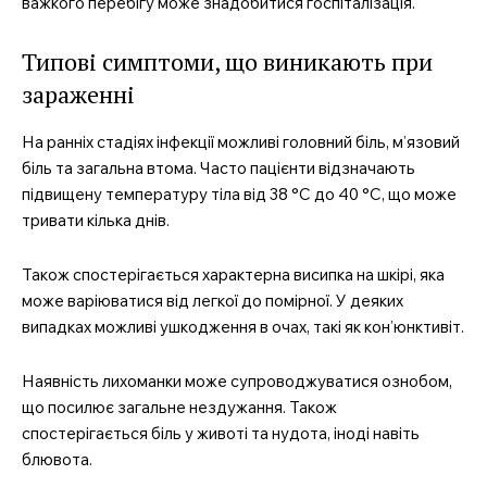
важкого перебігу може знадобитися госпіталізація.
Типові симптоми, що виникають при
зараженні
На ранніх стадіях інфекції можливі головний біль, м’язовий
біль та загальна втома. Часто пацієнти відзначають
підвищену температуру тіла від 38 °C до 40 °C, що може
тривати кілька днів.
Також спостерігається характерна висипка на шкірі, яка
може варіюватися від легкої до помірної. У деяких
випадках можливі ушкодження в очах, такі як кон’юнктивіт.
Наявність лихоманки може супроводжуватися ознобом,
що посилює загальне нездужання. Також
спостерігається біль у животі та нудота, іноді навіть
блювота.