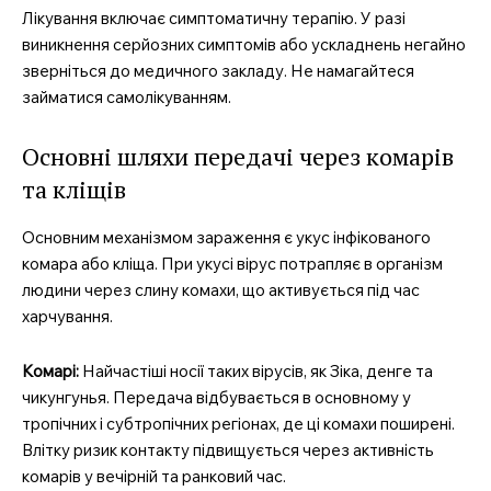
Company
Лікування включає симптоматичну терапію. У разі
виникнення серйозних симптомів або ускладнень негайно
Про нас
зверніться до медичного закладу. Не намагайтеся
Контакти
займатися самолікуванням.
Підписка
Основні шляхи передачі через комарів
Мій акаунт
та кліщів
Медичні книги
Основним механізмом зараження є укус інфікованого
комара або кліща. При укусі вірус потрапляє в організм
людини через слину комахи, що активується під час
харчування.
Комарі:
Найчастіші носії таких вірусів, як Зіка, денге та
чикунгунья. Передача відбувається в основному у
тропічних і субтропічних регіонах, де ці комахи поширені.
Влітку ризик контакту підвищується через активність
комарів у вечірній та ранковий час.