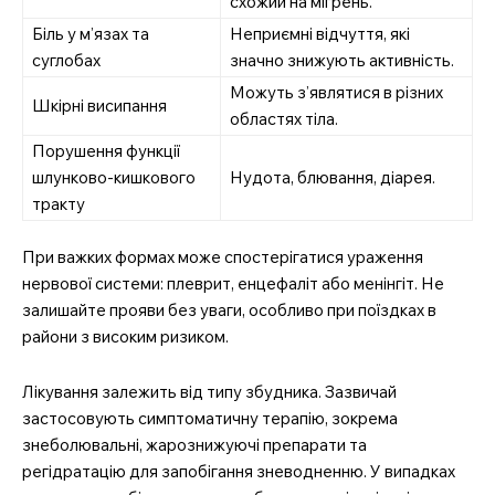
схожий на мігрень.
Біль у м’язах та
Неприємні відчуття, які
суглобах
значно знижують активність.
Можуть з’являтися в різних
Шкірні висипання
областях тіла.
Порушення функції
шлунково-кишкового
Нудота, блювання, діарея.
тракту
При важких формах може спостерігатися ураження
нервової системи: плеврит, енцефаліт або менінгіт. Не
залишайте прояви без уваги, особливо при поїздках в
райони з високим ризиком.
Лікування залежить від типу збудника. Зазвичай
застосовують симптоматичну терапію, зокрема
знеболювальні, жарознижуючі препарати та
регідратацію для запобігання зневодненню. У випадках