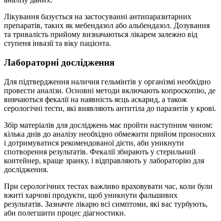
Лікування базується на застосуванні антипаразитарних
препаратів, таких як мебендазол або альбендазол. Дозування
та тривалість прийому визначаються лікарем залежно від
ступеня інвазії та віку пацієнта.
Лабораторні дослідження
Для підтвердження наличия гельмінтів у організмі необхідно
провести аналізи. Основні методи включають копроскопію, де
вивчаються фекалії на наявність яєць аскарид, а також
серологічні тести, які виявляють антитіла до паразитів у крові.
Збір матеріалів для досліджень має пройти наступним чином:
кілька днів до аналізу необхідно обмежити прийом проносних
і дотримуватися рекомендованої дієти, аби уникнути
спотворення результатів. Фекалії збирають у стерильний
контейнер, краще зранку, і відправляють у лабораторію для
дослідження.
При серологічних тестах важливо враховувати час, коли були
вжиті харчові продукти, щоб уникнути фальшивих
результатів. Зазначте лікарю всі симптоми, які вас турбують,
аби полегшити процес діагностики.