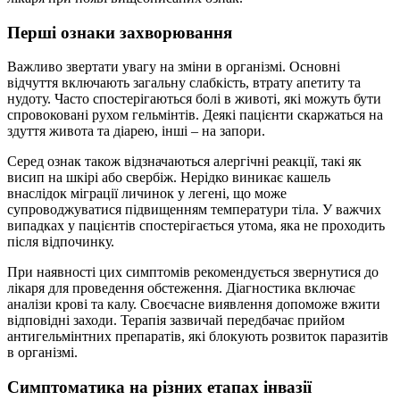
Перші ознаки захворювання
Важливо звертати увагу на зміни в організмі. Основні
відчуття включають загальну слабкість, втрату апетиту та
нудоту. Часто спостерігаються болі в животі, які можуть бути
спровоковані рухом гельмінтів. Деякі пацієнти скаржаться на
здуття живота та діарею, інші – на запори.
Серед ознак також відзначаються алергічні реакції, такі як
висип на шкірі або свербіж. Нерідко виникає кашель
внаслідок міграції личинок у легені, що може
супроводжуватися підвищенням температури тіла. У важчих
випадках у пацієнтів спостерігається утома, яка не проходить
після відпочинку.
При наявності цих симптомів рекомендується звернутися до
лікаря для проведення обстеження. Діагностика включає
аналізи крові та калу. Своєчасне виявлення допоможе вжити
відповідні заходи. Терапія зазвичай передбачає прийом
антигельмінтних препаратів, які блокують розвиток паразитів
в організмі.
Симптоматика на різних етапах інвазії