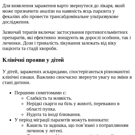
Для виявлення зараження варто звернутися до лікаря, який
може призначити аналізи на наявність яєць паразита у
фекаліях або провести трансабдомінальне ультразвукове
дослідження.
Зазвичай терапія включає застосування противогельмінтних
препаратів, які ефективно знищують як дорослі особини, так і
личинки. Дози і тривалість лікування залежать від віку
пацієнта та стадії хвороби.
Клінічні прояви у дітей
У дітей, заражених аскаридами, спостерігаються різноманітні
клінічні ознаки. Важливо своєчасно звернути увагу на зміни в
стані дитини.
Першими симптомами є:
Слабкість та млявість.
Нерідкі скарги на біль у животі, переважно в
області пупка.
Нудота та іноді блювання.
У період міграції паразитів можуть виникати:
Кашель та задишка, що пов’язані з потраплянням
личинок у легені.