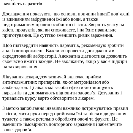
наявність паразитів.
Дослідження показують, що основні причини інвазії пов’язані
із вживанням забрудненої їжі або води, а також
недотриманням правил особистої гігієни. Зверніть увагу на
якість продуктів, які ви споживаєте, і на їхнє правильне
приготування. Це суттєво зменшить ризик зараження.
Щоб підтвердити наявність паразитів, рекомендую зробити
аналіз випорожнень. Важливо провести дослідження в
акредитованій лабораторії. Адекватна діагностика дозволить
своєчасно вжити заходів. Не зволікайте, якщо у вас є підозри
на захворювання.
Лікування аскаридозу зазвичай включає прийом
антигельмінтних препаратів, як-от метронідазол або
альбендазол. Ці лікарські засоби ефективно знищують
паразитів та допомагають відновити здоров’я. Дозування і
тривалість курсу варто обговорити з лікарем.
З метою запобігання інвазіям важливо дотримуватись правил
гігієни, мити руки перед прийомом їжі та після відвідування
туалету, а також ретельно обробляти овочі та фрукти. Це
зменшить ймовірність повторного зараження і забезпечить
ваше здоров’я.