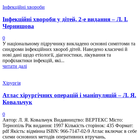
Інфекційні хвороби
Інфекційні хвороби у дітей, 2-е видання – Л. І.
Чернишова
0
У національному підручнику викладено основні симптоми та
синдроми інфекційних хвороб дітей. Наведено класичні й
нові дані щодо етіології, діагностики, лікування та
профілактики інфекцій, які...
читати далі
Хірургія
Атлас хірургічних операцій і маніпуляцій – Л. Я.
Ковальчук
0
Автор: Л. Я. Ковальчук Видавництво: ВЕРТЕКС Місто:
Тернопіль Рік видання: 1997 Кількість сторінок: 435 Формат:
pdf Якість: відмінна ISBN: 966-7147-02-9 Атлас включає в себе
схеми основних методів оперативних втручань,