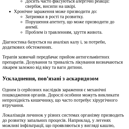
Досить часто фіксуються алергічні реакції:
свербіж, висипи на шкірі.
Хронічне зараження може призводити до:
Затримки в рості та розвитку.
Порушення апетиту, що може призводити до
анемії.
Проблем із травленням, здуття живота.
Діагностика базується на аналізах калу і, за потреби,
додаткових обстеженнях.
Терапія зазвичай передбачає прийом антигельмінтних
препаратів. Дозування та тривалість лікування визначаються
лікарем залежно від віку та ваги дитини.
Ускладнення, пов’язані з аскаридозом
Одним із серйозних наслідків зараження є механічні
пошкодження органів. Дорослі особини можуть викликати
непрохідність кишечнику, що часто потребує хірургічного
втручання.
Локалізація личинок у різних системах організму призводить
до розвитку запальних процесів. Наприклад, у легенях
можливі інфільтрації, що проявляються у вигляді кашлю,