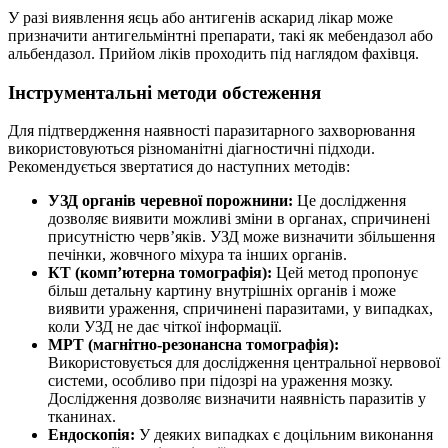
У разі виявлення яєць або антигенів аскарид лікар може
призначити антигельмінтні препарати, такі як мебендазол або
альбендазол. Прийом ліків проходить під наглядом фахівця.
Інструментальні методи обстеження
Для підтвердження наявності паразитарного захворювання
використовуються різноманітні діагностичні підходи.
Рекомендується звертатися до наступних методів:
УЗД органів черевної порожнини:
Це дослідження
дозволяє виявити можливі зміни в органах, спричинені
присутністю черв’яків. УЗД може визначити збільшення
печінки, жовчного міхура та інших органів.
КТ (комп’ютерна томографія):
Цей метод пропонує
більш детальну картину внутрішніх органів і може
виявити ураження, спричинені паразитами, у випадках,
коли УЗД не дає чіткої інформації.
МРТ (магнітно-резонансна томографія):
Використовується для дослідження центральної нервової
системи, особливо при підозрі на ураження мозку.
Дослідження дозволяє визначити наявність паразитів у
тканинах.
Ендоскопія:
У деяких випадках є доцільним виконання