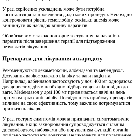
У разі серйозних ускладнень може бути потрібна
госпіталізація та проведення додаткових процедур. Необхідно
контролювати рівень гемоглобіну, оскільки анемія може
виникнути як наслідок впливу паразитів.
Обов’язковим є також повторне тестування на наявність
паразитів після завершення терапії для підтвердження
результатів лікування.
Препарати для лікування аскаридозу
Рекомендуються декаметоксин, албендазол та мебендазол.
Дозування варіює залежно від віку та ваги пацієнта.
Наприклад, албендазол застосовують у дозі 400 мг одноразово
для дорослих, дітям необхідно підбирати дози відповідно до
ваги. Мебендазол у дозі 100 мг призначається двічі на день
протягом трьох днів adults. Послідовність прийому препаратів
впливає на свою ефективність, тому важливо дотримуватися
призначень лікаря.
У разі гострих симптомів можна призначити симптоматичне
лікування. Якщо захворювання супроводжується сильним
дискомфортом, набряками або порушенням функцій органів,
доцільно застосувати додаткові медикаменти для полегшення