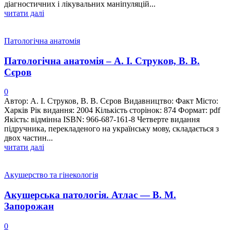
діагностичних і лікувальних маніпуляцій...
читати далі
Патологічна анатомія
Патологічна анатомія – А. І. Струков, В. В.
Сєров
0
Автор: А. І. Струков, В. В. Сєров Видавництво: Факт Місто:
Харків Рік видання: 2004 Кількість сторінок: 874 Формат: pdf
Якість: відмінна ISBN: 966-687-161-8 Четверте видання
підручника, перекладеного на українську мову, складається з
двох частин...
читати далі
Акушерство та гінекологія
Акушерська патологія. Атлас — В. М.
Запорожан
0