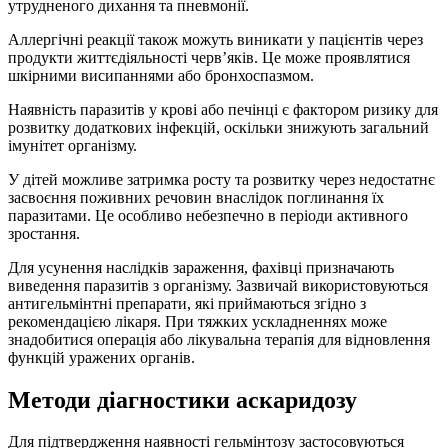
утрудненого дихання та пневмонії.
Аллергічні реакції також можуть виникати у пацієнтів через
продукти життєдіяльності черв’яків. Це може проявлятися
шкірними висипаннями або бронхоспазмом.
Наявність паразитів у крові або печінці є фактором ризику для
розвитку додаткових інфекцій, оскільки знижують загальний
імунітет організму.
У дітей можливе затримка росту та розвитку через недостатнє
засвоєння поживних речовин внаслідок поглинання їх
паразитами. Це особливо небезпечно в періоди активного
зростання.
Для усунення наслідків зараження, фахівці призначають
виведення паразитів з організму. Зазвичай використовуються
антигельмінтні препарати, які приймаються згідно з
рекомендацією лікаря. При тяжких ускладненнях може
знадобитися операція або лікувальна терапія для відновлення
функцій уражених органів.
Методи діагностики аскаридозу
Для підтвердження наявності гельмінтозу застосовуються