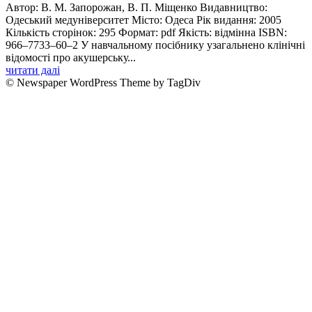
Автор: В. М. Запорожан, В. П. Міщенко Видавництво:
Одеський медуніверситет Місто: Одеса Рік видання: 2005
Кількість сторінок: 295 Формат: pdf Якість: відмінна ISBN:
966–7733–60–2 У навчальному посiбнику узагальнено клiнiчнi
вiдомостi про акушерську...
читати далі
© Newspaper WordPress Theme by TagDiv