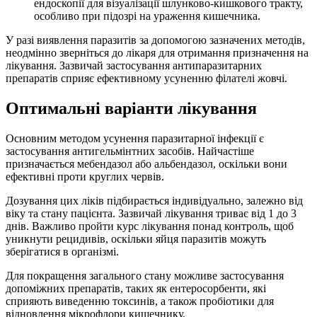
ендоскопії для візуалізації шлунково-кишкового тракту,
особливо при підозрі на ураження кишечника.
У разі виявлення паразитів за допомогою зазначених методів,
неодмінно зверніться до лікаря для отримання призначення на
лікування. Зазвичай застосування антипаразитарних
препаратів сприяє ефективному усуненню філателі жовчі.
Оптимальні варіанти лікування
Основним методом усунення паразитарної інфекції є
застосування антигельмінтних засобів. Найчастіше
призначається мебендазол або альбендазол, оскільки вони
ефективні проти круглих червів.
Дозування цих ліків підбирається індивідуально, залежно від
віку та стану пацієнта. Зазвичай лікування триває від 1 до 3
днів. Важливо пройти курс лікування понад контроль, щоб
уникнути рецидивів, оскільки яйця паразитів можуть
зберігатися в організмі.
Для покращення загального стану можливе застосування
допоміжних препаратів, таких як ентеросорбенти, які
сприяють виведенню токсинів, а також пробіотики для
відновлення мікрофлори кишечнику.