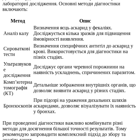
лабораторні дослідження. Основні методи діагностики
включають:
Метод
Опис
Визначення яєць аскарид у фекаліях.
Аналіз калу
Досліджується кілька зразків для підвищення
ймовірності виявлення.
Визначення специфічних антитіл до аскарид у
Сироваткові
крові. Використовується для діагностики на
тести
пізніх стадіях.
Ультразвуков
Досліджує органи черевної порожнини на
е
наявність ускладнень, спричинених паразитом.
дослідження
Комп’ютерна
Детальніше зображення внутрішніх органів, що
томографія
дозволяє виявити аскарид у різних стадіях.
(КТ)
При підозрі на ураження дихальних шляхів
Бронхоскопія
аскаридами, дозволяє візуалізувати їх наявність
у бронхах.
При проведенні діагностики важливо комбінувати різні
методи для досягнення більшої точності результатів. Тому
рекомендую запровадити комплексний підхід до збору та
аналізу даних.