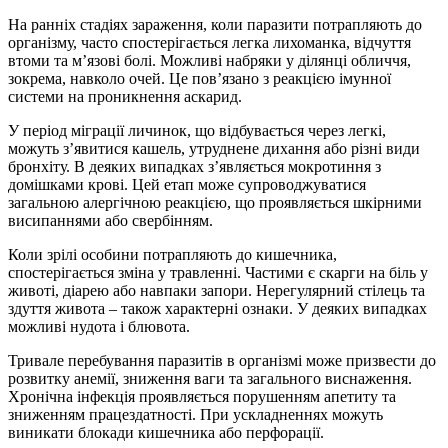
На ранніх стадіях зараження, коли паразити потрапляють до
організму, часто спостерігається легка лихоманка, відчуття
втоми та м’язові болі. Можливі набряки у ділянці обличчя,
зокрема, навколо очей. Це пов’язано з реакцією імунної
системи на проникнення аскарид.
У період міграції личинок, що відбувається через легкі,
можуть з’явитися кашель, утруднене дихання або різні види
бронхіту. В деяких випадках з’являється мокротиння з
домішками крові. Цей етап може супроводжуватися
загальною алергічною реакцією, що проявляється шкірними
висипаннями або свербінням.
Коли зрілі особини потрапляють до кишечника,
спостерігається зміна у травленні. Частими є скарги на біль у
животі, діарею або навпаки запори. Нерегулярний стілець та
здуття живота – також характерні ознаки. У деяких випадках
можливі нудота і блювота.
Тривале перебування паразитів в організмі може призвести до
розвитку анемії, зниження ваги та загального виснаження.
Хронічна інфекція проявляється порушенням апетиту та
зниженням працездатності. При ускладненнях можуть
виникати блокади кишечника або перфорації.