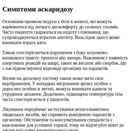
Симптоми аскаридозу
Основним проявом недуги є болі в животі, які можуть
варіюватися від легкого дискомфорту до сильних спазмів.
Часто пацієнти скаржаться на нудоту і блювання, що
супроводжуються втратою апетиту. Внаслідок цього може
виникати втрата ваги.
Також спостерігаються порушення з боку шлунково-
кишкового тракту: проноси або запори. Важливим є наявність
алергічних реакцій на шкірі, таких як висипи або свербіж, що
є наслідком імунної відповіді організму на паразитів.
Вплив на дихальну систему також може мати своє
відображення. У випадках мігрування зрілих особин з
дорослих особин в легені, можуть виникати кашель та
утруднене дихання. Додатково, підвищена температура тіла
часто спостерігається у пацієнтів.
Лікування передбачає застосування антигельмінтних
лікарських засобів, які сприяють виведенню паразитів з
організму. Обстеження та консультування спеціаліста є
важливими для успішної терапії, тому не відтягуйте візит до
лікаря при появі вищеописаних ознак.